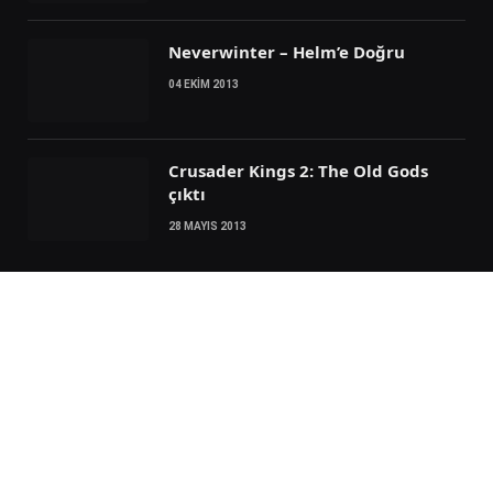
Neverwinter – Helm’e Doğru
04 EKIM 2013
Crusader Kings 2: The Old Gods
çıktı
28 MAYIS 2013
SUBSCRIBE TO UPDATES
Telif hakkı © 2026 Oyundergi.com. Her hakkı saklıdır.