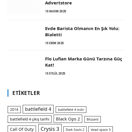
Advertstore
15 KASIM 2025
Evde Barista Olmanın En Şık Yolu:
Bialetti
15 EKIM 2025
Flo Lufian Marka Günü Tarzına Güç
Kat!
15 EYLÜL 2025
ETIKETLER
battlefield 4
2014
battlefield 4 indir
Black Ops 2
battlefield 4 çıkış tarihi
Blizzard
Crysis 3
Call Of Duty
Dark Souls 2
dead space 3