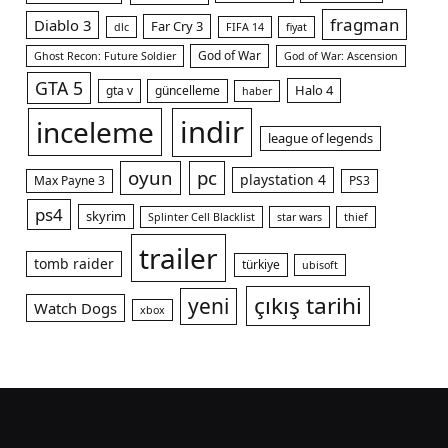
fragman
Diablo 3
Far Cry 3
dlc
FIFA 14
fiyat
God of War
Ghost Recon: Future Soldier
God of War: Ascension
GTA 5
Halo 4
gta v
güncelleme
haber
indir
inceleme
league of legends
oyun
pc
playstation 4
Max Payne 3
PS3
ps4
skyrim
Splinter Cell Blacklist
star wars
thief
trailer
tomb raider
türkiye
ubisoft
çıkış tarihi
yeni
Watch Dogs
xbox