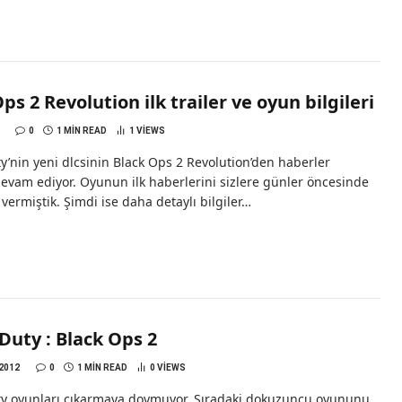
ps 2 Revolution ilk trailer ve oyun bilgileri
0
1 MIN READ
1
VIEWS
ty’nin yeni dlcsinin Black Ops 2 Revolution’den haberler
evam ediyor. Oyunun ilk haberlerini sizlere günler öncesinde
vermiştik. Şimdi ise daha detaylı bilgiler…
 Duty : Black Ops 2
2012
0
1 MIN READ
0
VIEWS
uty oyunları çıkarmaya doymuyor. Sıradaki dokuzuncu oyununu