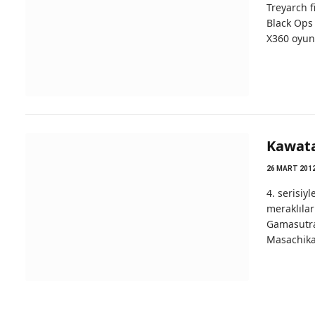
Treyarch f
Black Ops
X360 oyun 
Kawata,
26 MART 201
4. serisiy
meraklılar
Gamasutra
Masachik