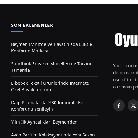
SON EKLENENLER
Beymen Evinizde Ve Hayatınızda Lüksle
Konforun Markası
Sporthink Sneaker Modelleri ile Tarzını
Your source 
Tamamla
demo is craf
use of the th
E-bebek Tekstil Ürünlerinde İnternete
our main pa
Özel Büyük İndirim
Dagi Pijamalarda %30 İndirimle Ev
Facebook
X
Konforunu Yenileyin
(T
Yılın İlk Ayrıcalıkları Beymen’den
Avon Parfüm Koleksiyonunda Yeni Sezon