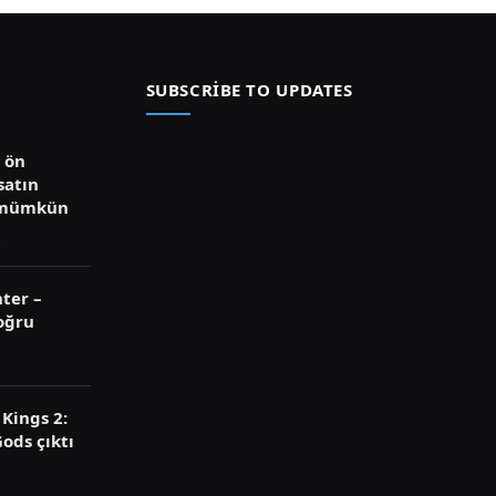
SUBSCRIBE TO UPDATES
ü ön
satın
 mümkün
ter –
oğru
Kings 2:
ods çıktı