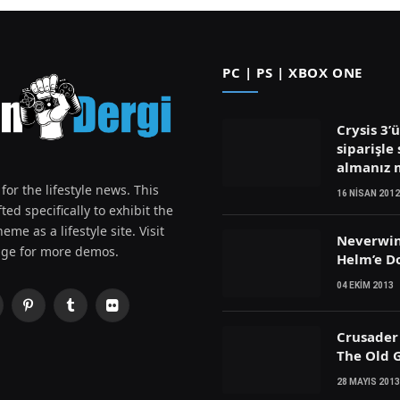
PC | PS | XBOX ONE
Crysis 3’
siparişle 
almanız
for the lifestyle news. This
16 NISAN 2012
ted specifically to exhibit the
eme as a lifestyle site. Visit
Neverwin
ge for more demos.
Helm’e D
04 EKIM 2013
Pinterest
Tumblr
Flickr
witter)
Crusader 
The Old G
28 MAYIS 2013