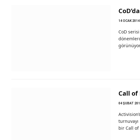
CoD’da
14 OCAK 2014
CoD serisi
dönemlerde
görünüyor
Call of
04 ŞUBAT 201
Activisio
turnuvayı 
bir Call o