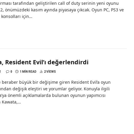
irması tarafından geliştirilen call of duty serinin yeni oyunu
 2, önümüzdeki kasım ayında piyasaya çıkcak. Oyun PC, PS3 ve
konsolları için…
 Resident Evil’ı değerlendirdi
2
0
1 MIN READ
2
VIEWS
le beraber büyük bir değişime giren Resident Evil’a oyun
ından değişik eleştiri ve yorumlar geliyor. Konuyla ilgili
’ya önemli açıklamalarda bulunan oyunun yapımcısı
a Kawata,…