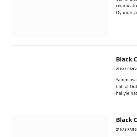
çıkaracak 
Oyunun çı
Black 
25 HAZIRAN 2
Yapım aşam
Call of Du
haliyle ha
Black O
21 HAZIRAN 2