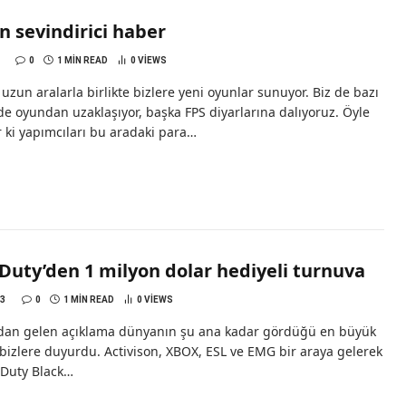
n sevindirici haber
0
1 MIN READ
0
VIEWS
 uzun aralarla birlikte bizlere yeni oyunlar sunuyor. Biz de bazı
 oyundan uzaklaşıyor, başka FPS diyarlarına dalıyoruz. Öyle
 ki yapımcıları bu aradaki para…
 Duty’den 1 milyon dolar hediyeli turnuva
3
0
1 MIN READ
0
VIEWS
n’dan gelen açıklama dünyanın şu ana kadar gördüğü en büyük
bizlere duyurdu. Activison, XBOX, ESL ve EMG bir araya gelerek
f Duty Black…