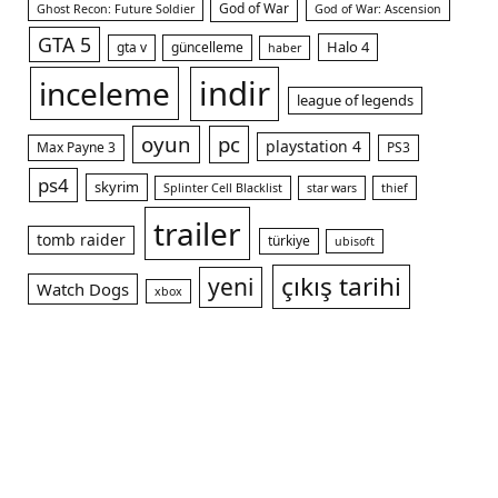
God of War
Ghost Recon: Future Soldier
God of War: Ascension
GTA 5
Halo 4
gta v
güncelleme
haber
indir
inceleme
league of legends
oyun
pc
playstation 4
Max Payne 3
PS3
ps4
skyrim
Splinter Cell Blacklist
star wars
thief
trailer
tomb raider
türkiye
ubisoft
çıkış tarihi
yeni
Watch Dogs
xbox