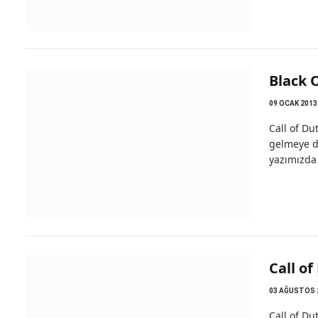
Black O
09 OCAK 2013
Call of Du
gelmeye d
yazımızda 
Call of
03 AĞUSTOS 
Call of D