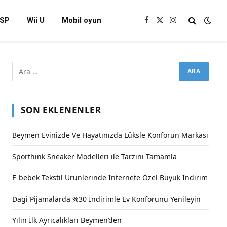
SP
Wii U
Mobil oyun
Facebook
X
Instagram
(Twitter)
SON EKLENENLER
Beymen Evinizde Ve Hayatınızda Lüksle Konforun Markası
Sporthink Sneaker Modelleri ile Tarzını Tamamla
E-bebek Tekstil Ürünlerinde İnternete Özel Büyük İndirim
Dagi Pijamalarda %30 İndirimle Ev Konforunu Yenileyin
Yılın İlk Ayrıcalıkları Beymen’den