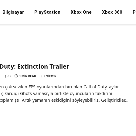
Bilgisayar
PlayStation
Xbox One
Xbox 360
P
 Duty: Extinction Trailer
0
1 MIN READ
1
VIEWS
n çok sevilen FPS oyunlarından biri olan Call of Duty, aylar
çıkardığı Ghots yamasıyla birlikte oyuncuların takdirini
toplamıştı. Artık yamanın eskidiğini söyleyebiliriz. Geliştiriciler…