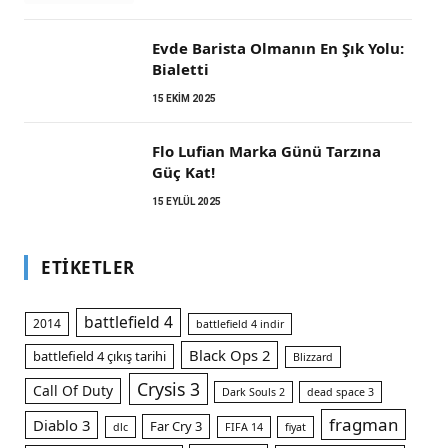
Evde Barista Olmanın En Şık Yolu:
Bialetti
15 EKIM 2025
Flo Lufian Marka Günü Tarzına
Güç Kat!
15 EYLÜL 2025
ETIKETLER
battlefield 4
2014
battlefield 4 indir
Black Ops 2
battlefield 4 çıkış tarihi
Blizzard
Crysis 3
Call Of Duty
Dark Souls 2
dead space 3
fragman
Diablo 3
Far Cry 3
dlc
FIFA 14
fiyat