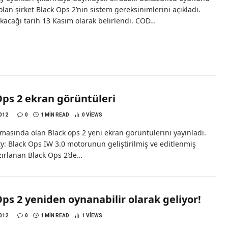
olan şirket Black Ops 2’nin sistem gereksinimlerini açıkladı.
kacağı tarih 13 Kasım olarak belirlendi. COD…
Ops 2 ekran görüntüleri
012
0
1 MIN READ
0
VIEWS
asında olan Black ops 2 yeni ekran görüntülerini yayınladı.
ty: Black Ops IW 3.0 motorunun geliştirilmiş ve editlenmiş
zırlanan Black Ops 2’de…
ps 2 yeniden oynanabilir olarak geliyor!
012
0
1 MIN READ
1
VIEWS