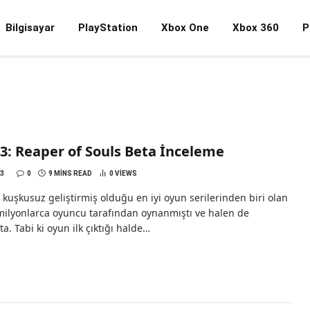
Bilgisayar
PlayStation
Xbox One
Xbox 360
P
 3: Reaper of Souls Beta İnceleme
13
0
9 MINS READ
0
VIEWS
n kuşkusuz geliştirmiş olduğu en iyi oyun serilerinden biri olan
milyonlarca oyuncu tarafından oynanmıştı ve halen de
. Tabi ki oyun ilk çıktığı halde…