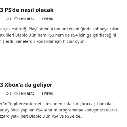
3 PS’de nasıl olacak
3
0
1 MIN READ
1
VIEWS
erçekleştirdiği PlayStation 4 tanıtım etkinliğinde sahneye çıkan
etkilileri Diablo 3’ün hem PS3 hem de PS4 için geliştirileceğini
mişlerdi. Senelerdir konsollar için hiçbir oyun…
3 Xbox’a da geliyor
3
0
1 MIN READ
3
VIEWS
r’ın İngiltere internet sitesinden kafa karıştırıcı açıklamalar
kaç ay önce yapılan PS4 tanıtım programınaa konuşmacı olarak
izzard yetkilileri Diablo 3’ün PS4 ve PS3’e de…