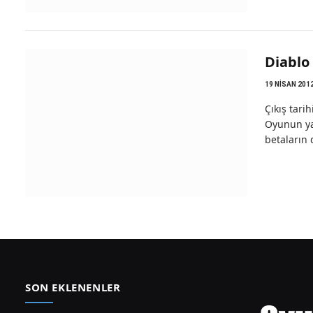
Diablo 
19 NISAN 201
Çıkış tari
Oyunun yap
betaların 
SON EKLENENLER