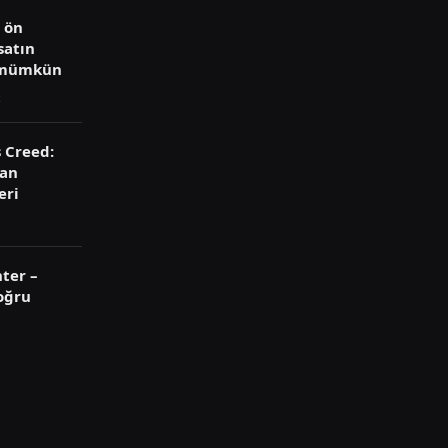
ü ön
satın
 mümkün
s Creed:
ran
eri
ter –
oğru