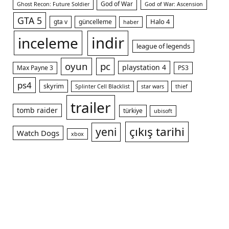
God of War
Ghost Recon: Future Soldier
God of War: Ascension
GTA 5
Halo 4
gta v
güncelleme
haber
indir
inceleme
league of legends
oyun
pc
playstation 4
Max Payne 3
PS3
ps4
skyrim
Splinter Cell Blacklist
star wars
thief
trailer
tomb raider
türkiye
ubisoft
çıkış tarihi
yeni
Watch Dogs
xbox