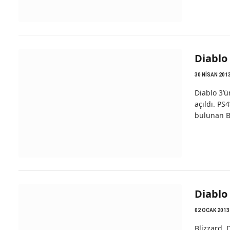
Diablo 
30 NISAN 201
Diablo 3’ü
açıldı. PS
bulunan B
Diablo 
02 OCAK 2013
Blizzard, 