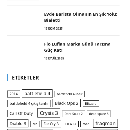
Evde Barista Olmanın En Şık Yolu:
Bialetti
15 EKIM 2025
Flo Lufian Marka Günü Tarzına
Güç Kat!
15 EYLÜL 2025
ETIKETLER
battlefield 4
2014
battlefield 4 indir
Black Ops 2
battlefield 4 çıkış tarihi
Blizzard
Crysis 3
Call Of Duty
Dark Souls 2
dead space 3
fragman
Diablo 3
Far Cry 3
dlc
FIFA 14
fiyat