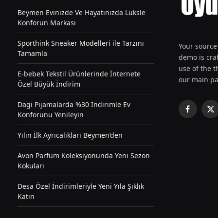
Beymen Evinizde Ve Hayatınızda Lüksle
Konforun Markası
Sporthink Sneaker Modelleri ile Tarzını
Your source 
Tamamla
demo is craf
use of the th
E-bebek Tekstil Ürünlerinde İnternete
our main pa
Özel Büyük İndirim
Dagi Pijamalarda %30 İndirimle Ev
Facebook
X
Konforunu Yenileyin
(T
Yılın İlk Ayrıcalıkları Beymen’den
Avon Parfüm Koleksiyonunda Yeni Sezon
Kokuları
Desa Özel İndirimleriyle Yeni Yıla Şıklık
Katın