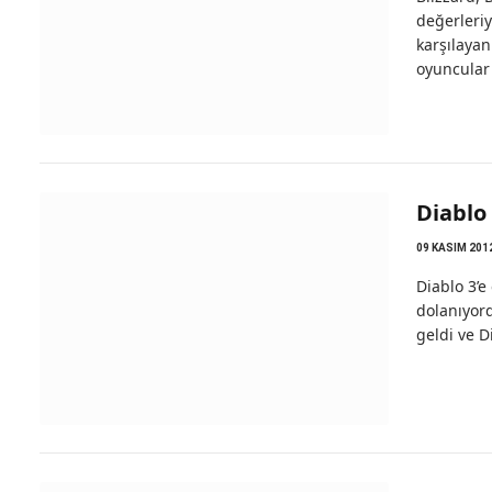
değerleriy
karşılayan
oyuncular
Diablo
09 KASIM 201
Diablo 3’e
dolanıyor
geldi ve D