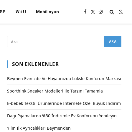
SP
Wii U
Mobil oyun
Facebook
X
Instagram
(Twitter)
SON EKLENENLER
Beymen Evinizde Ve Hayatınızda Lüksle Konforun Markası
Sporthink Sneaker Modelleri ile Tarzını Tamamla
E-bebek Tekstil Ürünlerinde İnternete Özel Büyük İndirim
Dagi Pijamalarda %30 İndirimle Ev Konforunu Yenileyin
Yılın İlk Ayrıcalıkları Beymen’den