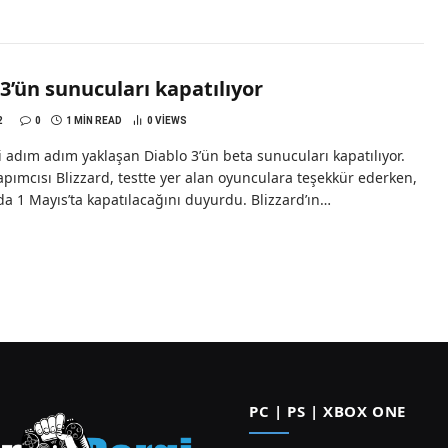
3’ün sunucuları kapatılıyor
2
0
1 MIN READ
0
VIEWS
hi adım adım yaklaşan Diablo 3’ün beta sunucuları kapatılıyor.
ımcısı Blizzard, testte yer alan oyunculara teşekkür ederken,
da 1 Mayıs’ta kapatılacağını duyurdu. Blizzard’ın…
PC | PS | XBOX ONE