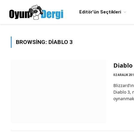
Editör’ün Seçtikleri
BROWSING:
DIABLO 3
Diablo
02 ARALIK 20
Blizzard’ı
Diablo 3, 
oynanmakta