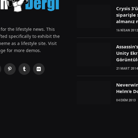
Crysis 3’
siparişle 
almanız
for the lifestyle news. This
16 NISAN 2012
ted specifically to exhibit the
eme as a lifestyle site. Visit
Assassin’
ge for more demos.
Unity Ek
Görüntül
21 MART 2014
Pinterest
Tumblr
Flickr
witter)
Neverwin
Helm’e D
04 EKIM 2013