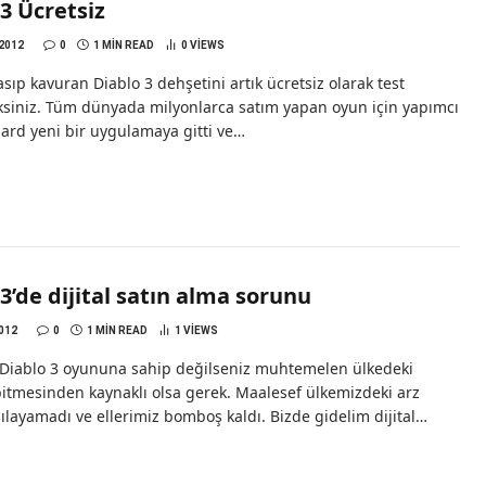
3 Ücretsiz
2012
0
1 MIN READ
0
VIEWS
sıp kavuran Diablo 3 dehşetini artık ücretsiz olarak test
ksiniz. Tüm dünyada milyonlarca satım yapan oyun için yapımcı
zard yeni bir uygulamaya gitti ve…
3’de dijital satın alma sorunu
012
0
1 MIN READ
1
VIEWS
 Diablo 3 oyununa sahip değilseniz muhtemelen ülkedeki
bitmesinden kaynaklı olsa gerek. Maalesef ülkemizdeki arz
şılayamadı ve ellerimiz bomboş kaldı. Bizde gidelim dijital…