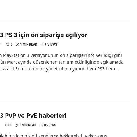
3 PS 3 için ön siparişe açılıyor
3
0
1 MIN READ
0
VIEWS
n PlayStation 3 versiyonunun ön siparişleri söz verildiği gibi
4’ün Mart ayında düzenlenen tanıtım etkinliğinde açıklamada
lizzard Entertainment yöneticileri oyunun hem PS3 hem…
3 PvP ve PvE haberleri
0
1 MIN READ
0
VIEWS
Diablo 3 için bizleri senelerce bekletmişti. Rekor satış