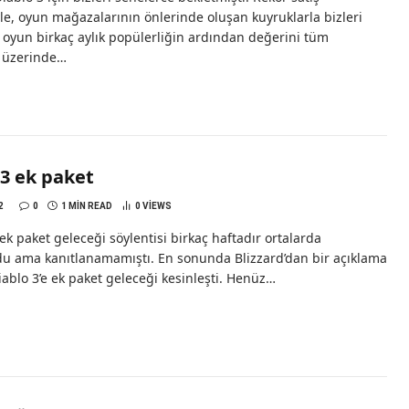
le, oyun mağazalarının önlerinde oluşan kuyruklarla bizleri
 oyun birkaç aylık popülerliğin ardından değerini tüm
 üzerinde…
 3 ek paket
2
0
1 MIN READ
0
VIEWS
 ek paket geleceği söylentisi birkaç haftadır ortalarda
du ama kanıtlanamamıştı. En sonunda Blizzard’dan bir açıklama
iablo 3’e ek paket geleceği kesinleşti. Henüz…