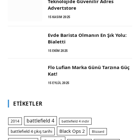
Teknolojide Güvenilir Adres
Advertstore
15 KASIM 2025
Evde Barista Olmanın En Şık Yolu:
Bialetti
15 EKIM 2025
Flo Lufian Marka Günü Tarzına Güç
Kat!
15 EYLÜL 2025
ETIKETLER
battlefield 4
2014
battlefield 4 indir
Black Ops 2
battlefield 4 çıkış tarihi
Blizzard