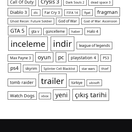
Crysis 3
Call Of Duty
Dark Souls 2
dead space 3
fragman
Diablo 3
Far Cry 3
dlc
FIFA 14
fiyat
God of War
Ghost Recon: Future Soldier
God of War: Ascension
GTA 5
Halo 4
gta v
güncelleme
haber
indir
inceleme
league of legends
oyun
pc
playstation 4
Max Payne 3
PS3
ps4
skyrim
Splinter Cell Blacklist
star wars
thief
trailer
tomb raider
türkiye
ubisoft
çıkış tarihi
yeni
Watch Dogs
xbox