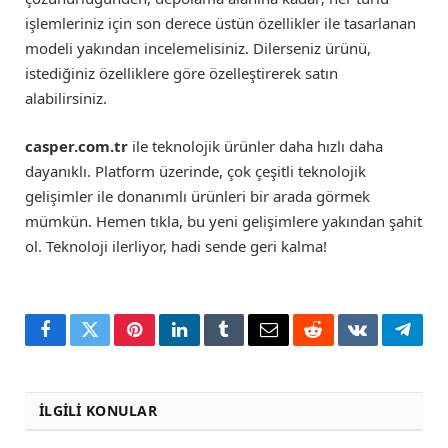
işlemleriniz için son derece üstün özellikler ile tasarlanan
modeli yakından incelemelisiniz. Dilerseniz ürünü,
istediğiniz özelliklere göre özelleştirerek satın
alabilirsiniz.
casper.com.tr
ile teknolojik ürünler daha hızlı daha
dayanıklı. Platform üzerinde, çok çeşitli teknolojik
gelişimler ile donanımlı ürünleri bir arada görmek
mümkün. Hemen tıkla, bu yeni gelişimlere yakından şahit
ol. Teknoloji ilerliyor, hadi sende geri kalma!
Facebook
Twitter
Pinterest
LinkedIn
Tumblr
Email
Reddit
VKontakte
Teleg
İLGILI KONULAR