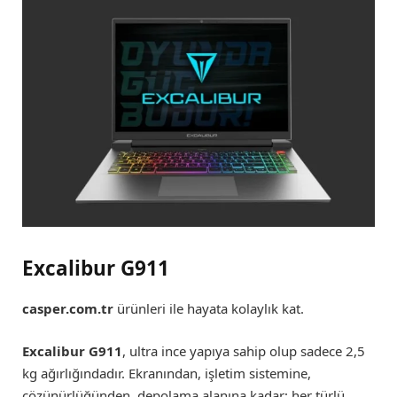
Excalibur G911
casper.com.tr
ürünleri ile hayata kolaylık kat.
Excalibur G911
, ultra ince yapıya sahip olup sadece 2,5
kg ağırlığındadır. Ekranından, işletim sistemine,
çözünürlüğünden, depolama alanına kadar; her türlü