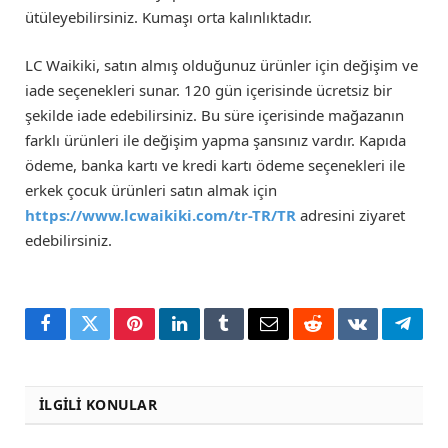
ütüleyebilirsiniz. Kumaşı orta kalınlıktadır.
LC Waikiki, satın almış olduğunuz ürünler için değişim ve
iade seçenekleri sunar. 120 gün içerisinde ücretsiz bir
şekilde iade edebilirsiniz. Bu süre içerisinde mağazanın
farklı ürünleri ile değişim yapma şansınız vardır. Kapıda
ödeme, banka kartı ve kredi kartı ödeme seçenekleri ile
erkek çocuk ürünleri satın almak için
https://www.lcwaikiki.com/tr-TR/TR
adresini ziyaret
edebilirsiniz.
Facebook
Twitter
Pinterest
LinkedIn
Tumblr
Email
Reddit
VKontakte
Teleg
İLGILI KONULAR