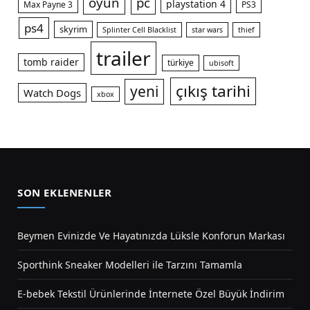
oyun
pc
playstation 4
Max Payne 3
PS3
ps4
skyrim
Splinter Cell Blacklist
star wars
thief
trailer
tomb raider
türkiye
ubisoft
çıkış tarihi
yeni
Watch Dogs
xbox
SON EKLENENLER
Beymen Evinizde Ve Hayatınızda Lüksle Konforun Markası
Sporthink Sneaker Modelleri ile Tarzını Tamamla
E-bebek Tekstil Ürünlerinde İnternete Özel Büyük İndirim