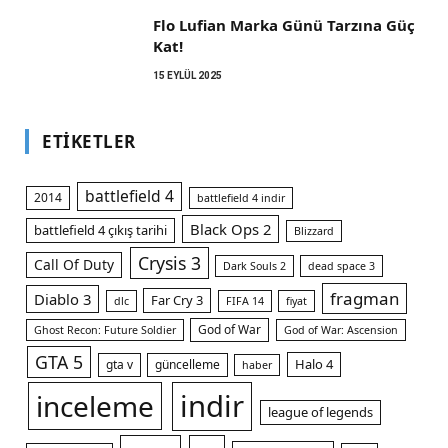
Flo Lufian Marka Günü Tarzına Güç
Kat!
15 EYLÜL 2025
ETIKETLER
battlefield 4
2014
battlefield 4 indir
Black Ops 2
battlefield 4 çıkış tarihi
Blizzard
Crysis 3
Call Of Duty
Dark Souls 2
dead space 3
fragman
Diablo 3
Far Cry 3
dlc
FIFA 14
fiyat
God of War
Ghost Recon: Future Soldier
God of War: Ascension
GTA 5
Halo 4
gta v
güncelleme
haber
indir
inceleme
league of legends