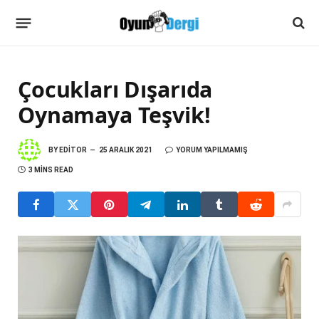
Çocukları Dışarıda
Oynamaya Teşvik!
BY
EDITOR
25 ARALIK 2021
YORUM YAPILMAMIŞ
3 MINS READ