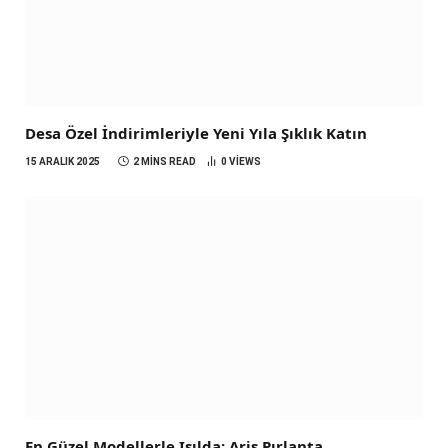
Desa Özel İndirimleriyle Yeni Yıla Şıklık Katın
15 ARALIK 2025
2 MINS READ
0
VIEWS
En Güzel Modellerle Işılda; Ariş Pırlanta