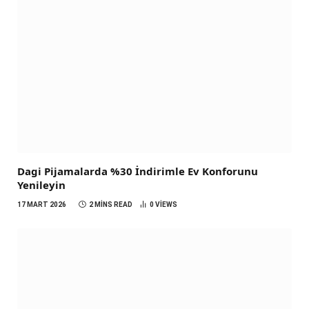
Dagi Pijamalarda %30 İndirimle Ev Konforunu
Yenileyin
17 MART 2026
2 MINS READ
0
VIEWS