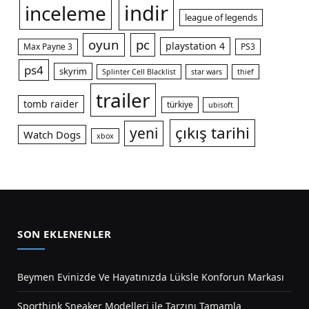
indir
inceleme
league of legends
oyun
pc
playstation 4
Max Payne 3
PS3
ps4
skyrim
Splinter Cell Blacklist
star wars
thief
trailer
tomb raider
türkiye
ubisoft
çıkış tarihi
yeni
Watch Dogs
xbox
SON EKLENENLER
Beymen Evinizde Ve Hayatınızda Lüksle Konforun Markası
Sporthink Sneaker Modelleri ile Tarzını Tamamla