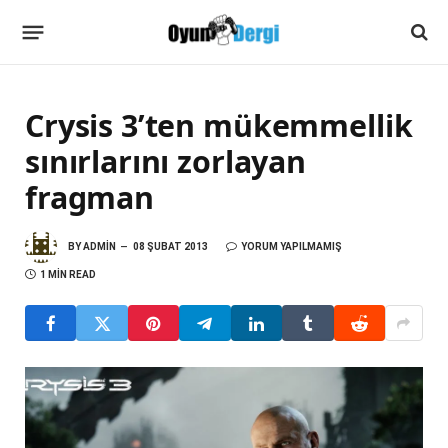
Crysis 3’ten mükemmellik
sınırlarını zorlayan
fragman
BY
ADMIN
08 ŞUBAT 2013
YORUM YAPILMAMIŞ
1 MIN READ