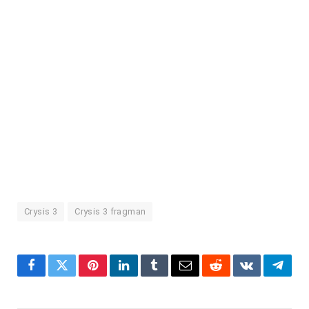
Crysis 3
Crysis 3 fragman
Facebook
Twitter
Pinterest
LinkedIn
Tumblr
Email
Reddit
VKontakte
Teleg