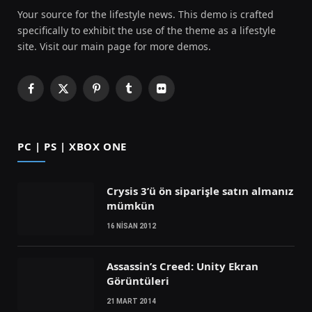
Your source for the lifestyle news. This demo is crafted
specifically to exhibit the use of the theme as a lifestyle
site. Visit our main page for more demos.
Facebook
X
Pinterest
Tumblr
Flickr
(Twitter)
PC | PS | XBOX ONE
Crysis 3’ü ön siparişle satın almanız
mümkün
16 NISAN 2012
Assassin’s Creed: Unity Ekran
Görüntüleri
21 MART 2014