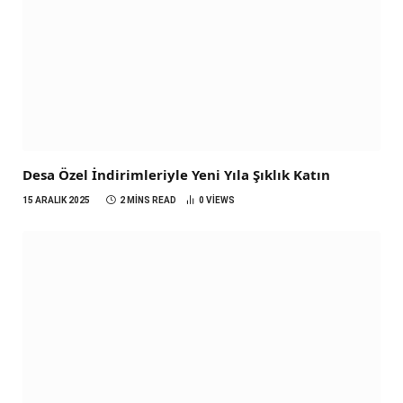
Desa Özel İndirimleriyle Yeni Yıla Şıklık Katın
15 ARALIK 2025
2 MINS READ
0
VIEWS