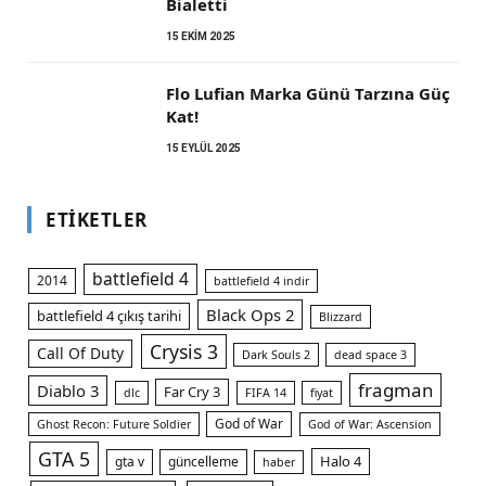
Bialetti
15 EKIM 2025
Flo Lufian Marka Günü Tarzına Güç
Kat!
15 EYLÜL 2025
ETIKETLER
battlefield 4
2014
battlefield 4 indir
Black Ops 2
battlefield 4 çıkış tarihi
Blizzard
Crysis 3
Call Of Duty
Dark Souls 2
dead space 3
fragman
Diablo 3
Far Cry 3
dlc
FIFA 14
fiyat
God of War
Ghost Recon: Future Soldier
God of War: Ascension
GTA 5
Halo 4
gta v
güncelleme
haber