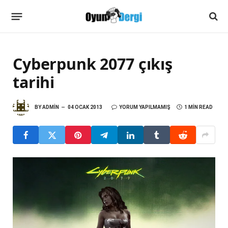
Cyberpunk 2077 çıkış
tarihi
BY
ADMIN
04 OCAK 2013
YORUM YAPILMAMIŞ
1 MIN READ