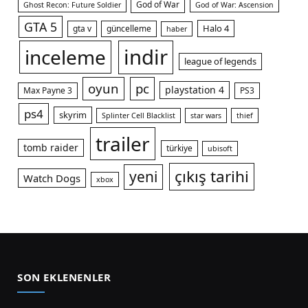
God of War
Ghost Recon: Future Soldier
God of War: Ascension
GTA 5
Halo 4
gta v
güncelleme
haber
indir
inceleme
league of legends
oyun
pc
playstation 4
Max Payne 3
PS3
ps4
skyrim
Splinter Cell Blacklist
star wars
thief
trailer
tomb raider
türkiye
ubisoft
çıkış tarihi
yeni
Watch Dogs
xbox
SON EKLENENLER