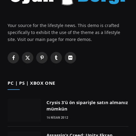
Your source for the lifestyle news. This demo is crafted
specifically to exhibit the use of the theme as a lifestyle
site. Visit our main page for more demos.
Facebook
X
Pinterest
Tumblr
Flickr
(Twitter)
PC | PS | XBOX ONE
Crysis 3’ü ön siparişle satın almanız
mümkün
16 NISAN 2012
Assassin’s Creed: Unity Ekran