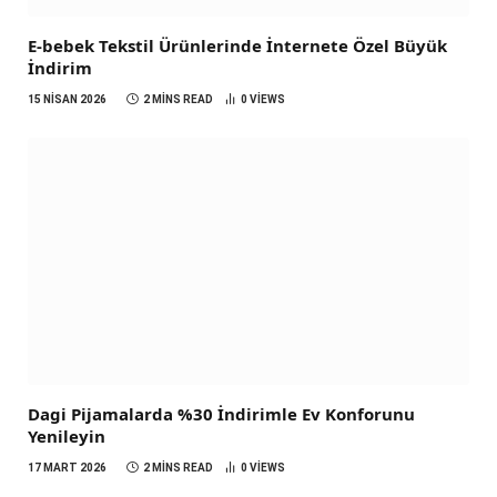
E-bebek Tekstil Ürünlerinde İnternete Özel Büyük
İndirim
15 NISAN 2026
2 MINS READ
0
VIEWS
Dagi Pijamalarda %30 İndirimle Ev Konforunu
Yenileyin
17 MART 2026
2 MINS READ
0
VIEWS