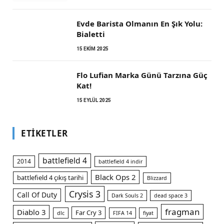
Evde Barista Olmanın En Şık Yolu:
Bialetti
15 EKIM 2025
Flo Lufian Marka Günü Tarzına Güç
Kat!
15 EYLÜL 2025
ETIKETLER
battlefield 4
2014
battlefield 4 indir
Black Ops 2
battlefield 4 çıkış tarihi
Blizzard
Crysis 3
Call Of Duty
Dark Souls 2
dead space 3
fragman
Diablo 3
Far Cry 3
dlc
FIFA 14
fiyat