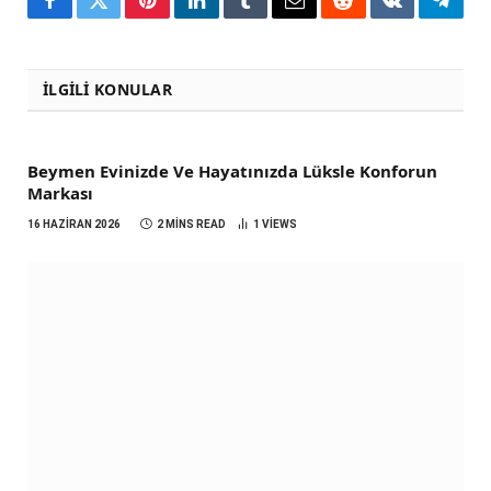
Facebook
Twitter
Pinterest
LinkedIn
Tumblr
Email
Reddit
VKontakte
Teleg
İLGILI KONULAR
Beymen Evinizde Ve Hayatınızda Lüksle Konforun
Markası
16 HAZIRAN 2026
2 MINS READ
1
VIEWS