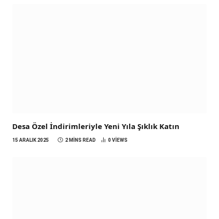
Desa Özel İndirimleriyle Yeni Yıla Şıklık Katın
15 ARALIK 2025
2 MINS READ
0
VIEWS