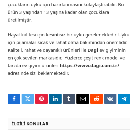
çocukların uyku için hazırlanmasını kolaylaştırabilir. Bu
ürün 3 yaşından 13 yaşına kadar olan çocuklara
üretilmiştir.
Hayat kalitesi için kesintisiz bir uyku gerekmektedir. Uyku
için pijamalar sıcak ve rahat olma bakımından önemlidir.
Kaliteli, rahat ve dayanıklı ürünleri ile
Dagi
ev giyiminin
en çok sevilen markasıdır. Yüzlerce çeşit renk model ve
tarzda ev giyim ürünleri
https://www.dagi.com.tr/
adresinde sizi beklemektedir.
Facebook
Twitter
Pinterest
LinkedIn
Tumblr
Email
Reddit
VKontakte
Teleg
İLGILI KONULAR