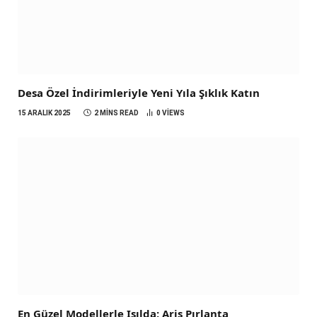
Desa Özel İndirimleriyle Yeni Yıla Şıklık Katın
15 ARALIK 2025
2 MINS READ
0
VIEWS
En Güzel Modellerle Işılda; Ariş Pırlanta