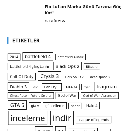
Flo Lufian Marka Günü Tarzına Güç
Kat!
15 EYLÜL 2025
ETIKETLER
battlefield 4
2014
battlefield 4 indir
Black Ops 2
battlefield 4 çıkış tarihi
Blizzard
Crysis 3
Call Of Duty
Dark Souls 2
dead space 3
fragman
Diablo 3
Far Cry 3
dlc
FIFA 14
fiyat
God of War
Ghost Recon: Future Soldier
God of War: Ascension
GTA 5
Halo 4
gta v
güncelleme
haber
indir
inceleme
league of legends