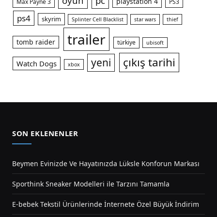
oyun
pc
playstation 4
Max Payne 3
PS3
ps4
skyrim
Splinter Cell Blacklist
star wars
thief
trailer
tomb raider
türkiye
ubisoft
çıkış tarihi
yeni
Watch Dogs
xbox
SON EKLENENLER
Beymen Evinizde Ve Hayatınızda Lüksle Konforun Markası
Sporthink Sneaker Modelleri ile Tarzını Tamamla
E-bebek Tekstil Ürünlerinde İnternete Özel Büyük İndirim