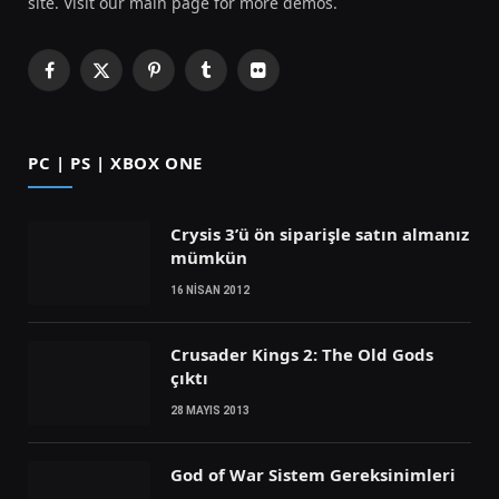
site. Visit our main page for more demos.
Facebook
X
Pinterest
Tumblr
Flickr
(Twitter)
PC | PS | XBOX ONE
Crysis 3’ü ön siparişle satın almanız
mümkün
16 NISAN 2012
Crusader Kings 2: The Old Gods
çıktı
28 MAYIS 2013
God of War Sistem Gereksinimleri