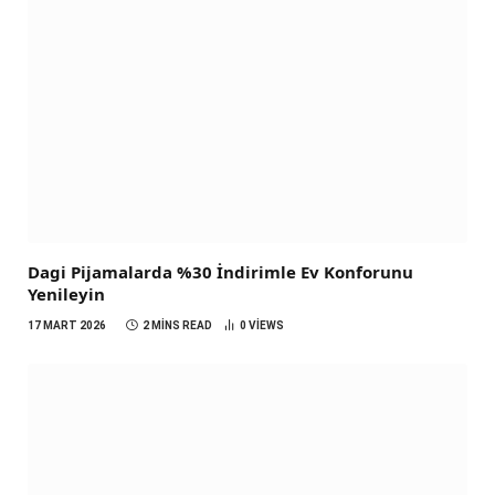
Dagi Pijamalarda %30 İndirimle Ev Konforunu
Yenileyin
17 MART 2026
2 MINS READ
0
VIEWS