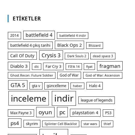
ETIKETLER
battlefield 4
2014
battlefield 4 indir
Black Ops 2
battlefield 4 çıkış tarihi
Blizzard
Crysis 3
Call Of Duty
Dark Souls 2
dead space 3
fragman
Diablo 3
Far Cry 3
dlc
FIFA 14
fiyat
God of War
Ghost Recon: Future Soldier
God of War: Ascension
GTA 5
Halo 4
gta v
güncelleme
haber
indir
inceleme
league of legends
oyun
pc
playstation 4
Max Payne 3
PS3
ps4
skyrim
Splinter Cell Blacklist
star wars
thief