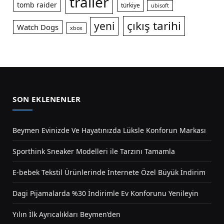
trailer
tomb raider
türkiye
ubisoft
çıkış tarihi
yeni
Watch Dogs
xbox
SON EKLENENLER
Beymen Evinizde Ve Hayatınızda Lüksle Konforun Markası
Sporthink Sneaker Modelleri ile Tarzını Tamamla
E-bebek Tekstil Ürünlerinde İnternete Özel Büyük İndirim
Dagi Pijamalarda %30 İndirimle Ev Konforunu Yenileyin
Yılın İlk Ayrıcalıkları Beymen’den