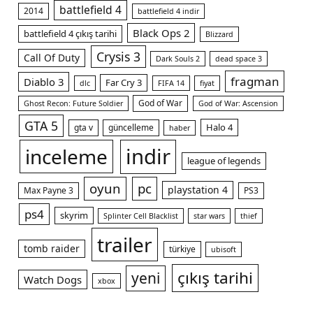
battlefield 4
2014
battlefield 4 indir
Black Ops 2
battlefield 4 çıkış tarihi
Blizzard
Crysis 3
Call Of Duty
Dark Souls 2
dead space 3
fragman
Diablo 3
Far Cry 3
dlc
FIFA 14
fiyat
God of War
Ghost Recon: Future Soldier
God of War: Ascension
GTA 5
Halo 4
gta v
güncelleme
haber
indir
inceleme
league of legends
oyun
pc
playstation 4
Max Payne 3
PS3
ps4
skyrim
Splinter Cell Blacklist
star wars
thief
trailer
tomb raider
türkiye
ubisoft
çıkış tarihi
yeni
Watch Dogs
xbox