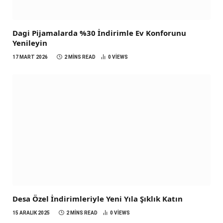
Dagi Pijamalarda %30 İndirimle Ev Konforunu
Yenileyin
17 MART 2026
2 MINS READ
0
VIEWS
Desa Özel İndirimleriyle Yeni Yıla Şıklık Katın
15 ARALIK 2025
2 MINS READ
0
VIEWS