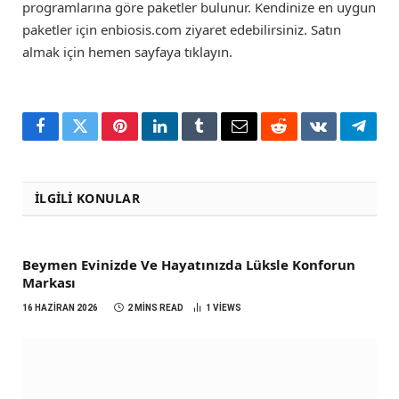
programlarına göre paketler bulunur. Kendinize en uygun
paketler için enbiosis.com ziyaret edebilirsiniz. Satın
almak için hemen sayfaya tıklayın.
Facebook
Twitter
Pinterest
LinkedIn
Tumblr
Email
Reddit
VKontakte
Teleg
İLGILI KONULAR
Beymen Evinizde Ve Hayatınızda Lüksle Konforun
Markası
16 HAZIRAN 2026
2 MINS READ
1
VIEWS