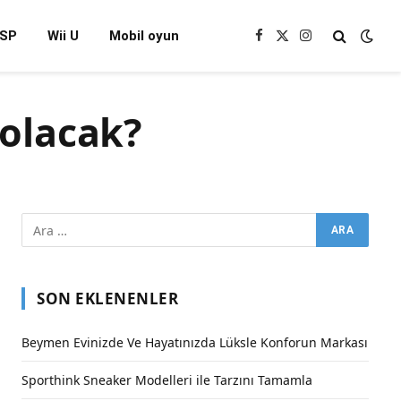
SP
Wii U
Mobil oyun
Facebook
X
Instagram
(Twitter)
 olacak?
SON EKLENENLER
Beymen Evinizde Ve Hayatınızda Lüksle Konforun Markası
Sporthink Sneaker Modelleri ile Tarzını Tamamla