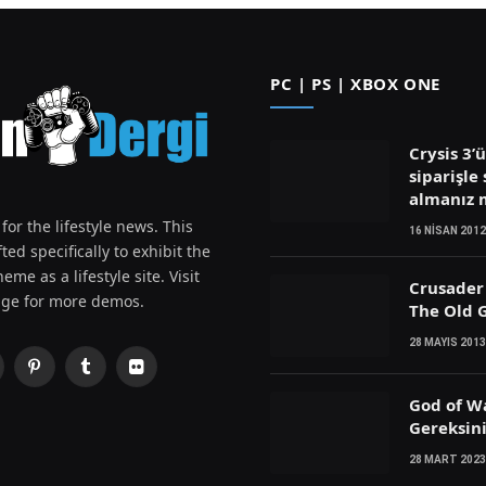
PC | PS | XBOX ONE
Crysis 3’
siparişle 
almanız
for the lifestyle news. This
16 NISAN 2012
ted specifically to exhibit the
eme as a lifestyle site. Visit
Crusader 
ge for more demos.
The Old G
28 MAYIS 2013
Pinterest
Tumblr
Flickr
witter)
God of W
Gereksin
28 MART 2023