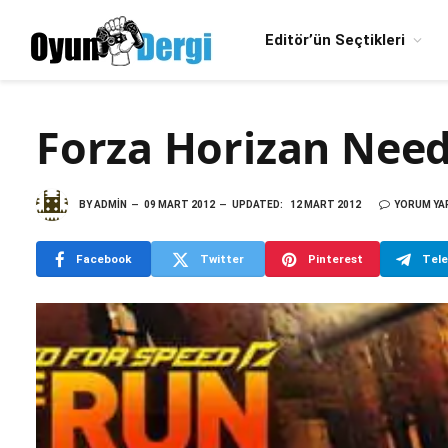
Editör’ün Seçtikleri
Forza Horizan Need 
BY
ADMIN
09 MART 2012
UPDATED:
12 MART 2012
YORUM YA
Facebook
Twitter
Pinterest
Tel