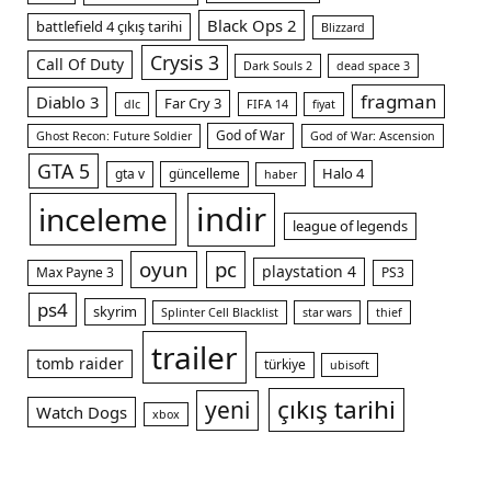
Black Ops 2
battlefield 4 çıkış tarihi
Blizzard
Crysis 3
Call Of Duty
Dark Souls 2
dead space 3
fragman
Diablo 3
Far Cry 3
dlc
FIFA 14
fiyat
God of War
Ghost Recon: Future Soldier
God of War: Ascension
GTA 5
Halo 4
gta v
güncelleme
haber
indir
inceleme
league of legends
oyun
pc
playstation 4
Max Payne 3
PS3
ps4
skyrim
Splinter Cell Blacklist
star wars
thief
trailer
tomb raider
türkiye
ubisoft
çıkış tarihi
yeni
Watch Dogs
xbox