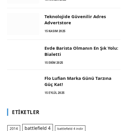
Teknolojide Güvenilir Adres
Advertstore
15 KASIM 2025
m
Evde Barista Olmanın En Şık Yolu:
Bialetti
15 EKIM 2025
Flo Lufian Marka Günü Tarzına
Güç Kat!
15 EYLÜL 2025
ETIKETLER
battlefield 4
2014
battlefield 4 indir