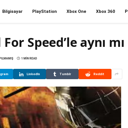
Bilgisayar
PlayStation
Xbox One
Xbox 360
P
For Speed’le aynı mı
PILMAMIŞ
1 MIN READ
egram
LinkedIn
Tumblr
Reddit