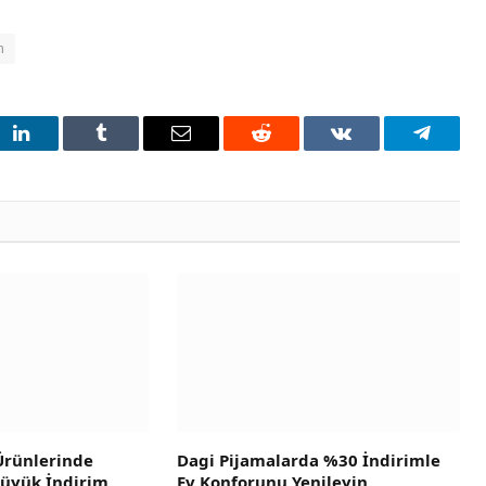
n
t
LinkedIn
Tumblr
Email
Reddit
VKontakte
Telegra
 Ürünlerinde
Dagi Pijamalarda %30 İndirimle
Büyük İndirim
Ev Konforunu Yenileyin