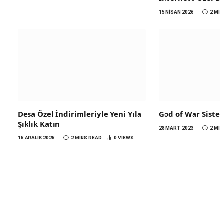
15 NISAN 2026
2 M
Desa Özel İndirimleriyle Yeni Yıla
God of War Sist
Şıklık Katın
28 MART 2023
2 M
15 ARALIK 2025
2 MINS READ
0
VIEWS