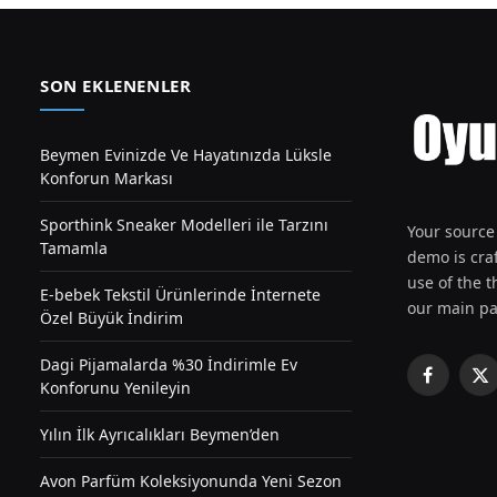
SON EKLENENLER
Beymen Evinizde Ve Hayatınızda Lüksle
Konforun Markası
Sporthink Sneaker Modelleri ile Tarzını
Your source 
Tamamla
demo is craf
use of the th
E-bebek Tekstil Ürünlerinde İnternete
our main pa
Özel Büyük İndirim
Dagi Pijamalarda %30 İndirimle Ev
Facebook
X
Konforunu Yenileyin
(T
Yılın İlk Ayrıcalıkları Beymen’den
Avon Parfüm Koleksiyonunda Yeni Sezon