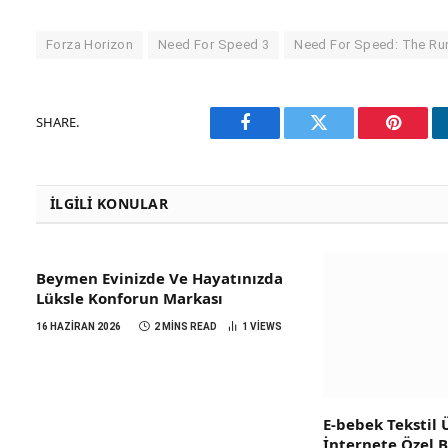
Forza Horizon
Need For Speed 3
Need For Speed: The Ru
SHARE.
Facebook
Twitter
Pinteres
İLGILI KONULAR
Beymen Evinizde Ve Hayatınızda
Lüksle Konforun Markası
16 HAZIRAN 2026
2 MINS READ
1
VIEWS
E-bebek Tekstil
İnternete Özel 