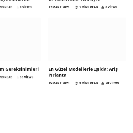
INS READ
0
VIEWS
17 MART 2026
2 MINS READ
0
VIEWS
em Gereksinimleri
En Güzel Modellerle Işılda; Ariş
Pırlanta
INS READ
50
VIEWS
15 MART 2023
3 MINS READ
28
VIEWS