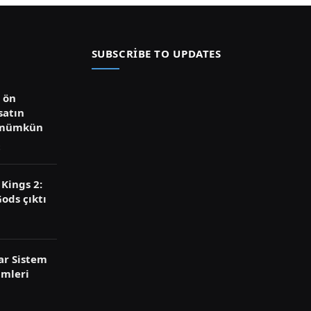
SUBSCRIBE TO UPDATES
ü ön
satın
 mümkün
Kings 2:
ods çıktı
ar Sistem
imleri