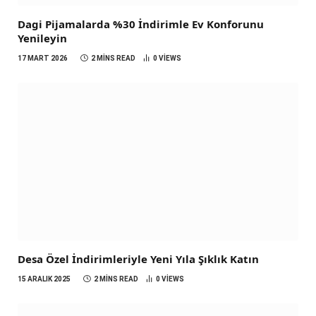
Dagi Pijamalarda %30 İndirimle Ev Konforunu
Yenileyin
17 MART 2026
2 MINS READ
0
VIEWS
Desa Özel İndirimleriyle Yeni Yıla Şıklık Katın
15 ARALIK 2025
2 MINS READ
0
VIEWS