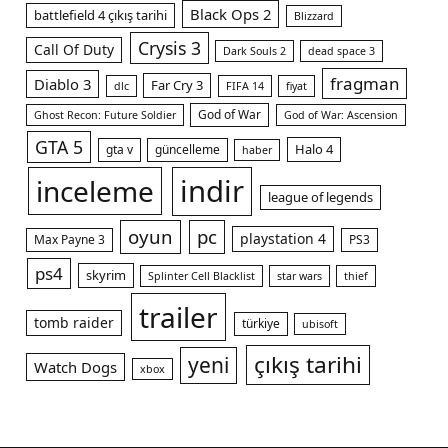
Black Ops 2
battlefield 4 çıkış tarihi
Blizzard
Crysis 3
Call Of Duty
Dark Souls 2
dead space 3
fragman
Diablo 3
Far Cry 3
dlc
FIFA 14
fiyat
God of War
Ghost Recon: Future Soldier
God of War: Ascension
GTA 5
Halo 4
gta v
güncelleme
haber
indir
inceleme
league of legends
oyun
pc
playstation 4
Max Payne 3
PS3
ps4
skyrim
Splinter Cell Blacklist
star wars
thief
trailer
tomb raider
türkiye
ubisoft
çıkış tarihi
yeni
Watch Dogs
xbox