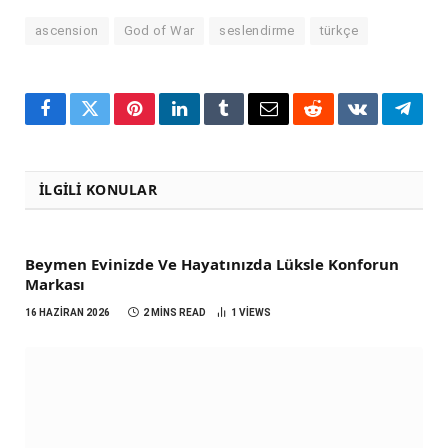
ascension
God of War
seslendirme
türkçe
Facebook
Twitter
Pinterest
LinkedIn
Tumblr
Email
Reddit
VKontakte
Teleg
İLGILI KONULAR
Beymen Evinizde Ve Hayatınızda Lüksle Konforun
Markası
16 HAZIRAN 2026
2 MINS READ
1
VIEWS