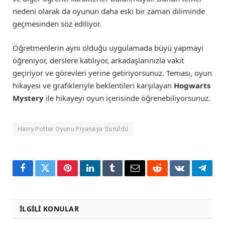
nedeni olarak da oyunun daha eski bir zaman diliminde
geçmesinden söz ediliyor.
Öğretmenlerin aynı olduğu uygulamada büyü yapmayı
öğreniyor, derslere katılıyor, arkadaşlarınızla vakit
geçiriyor ve görevleri yerine getiriyorsunuz. Teması, oyun
hikayesi ve grafikleriyle beklentileri karşılayan
Hogwarts
Mystery
ile hikayeyi oyun içerisinde öğrenebiliyorsunuz.
Harry Potter Oyunu Piyasaya Sürüldü
Facebook
Twitter
Pinterest
LinkedIn
Tumblr
Email
Reddit
VKontakte
Teleg
İLGILI KONULAR