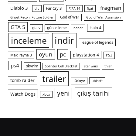
fragman
Diablo 3
Far Cry 3
dlc
FIFA 14
fiyat
God of War
Ghost Recon: Future Soldier
God of War: Ascension
GTA 5
Halo 4
gta v
güncelleme
haber
indir
inceleme
league of legends
oyun
pc
playstation 4
Max Payne 3
PS3
ps4
skyrim
Splinter Cell Blacklist
star wars
thief
trailer
tomb raider
türkiye
ubisoft
çıkış tarihi
yeni
Watch Dogs
xbox