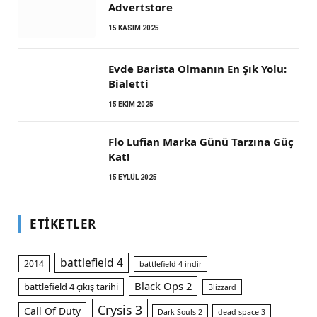
Advertstore
15 KASIM 2025
Evde Barista Olmanın En Şık Yolu:
Bialetti
15 EKIM 2025
Flo Lufian Marka Günü Tarzına Güç
Kat!
15 EYLÜL 2025
ETIKETLER
battlefield 4
2014
battlefield 4 indir
Black Ops 2
battlefield 4 çıkış tarihi
Blizzard
Crysis 3
Call Of Duty
Dark Souls 2
dead space 3