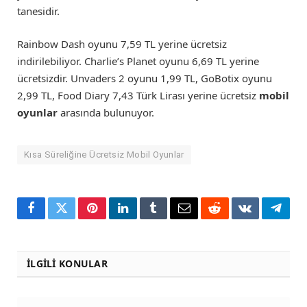
tanesidir.
Rainbow Dash oyunu 7,59 TL yerine ücretsiz
indirilebiliyor. Charlie’s Planet oyunu 6,69 TL yerine
ücretsizdir. Unvaders 2 oyunu 1,99 TL, GoBotix oyunu
2,99 TL, Food Diary 7,43 Türk Lirası yerine ücretsiz
mobil
oyunlar
arasında bulunuyor.
Kısa Süreliğine Ücretsiz Mobil Oyunlar
Facebook
Twitter
Pinterest
LinkedIn
Tumblr
Email
Reddit
VKontakte
Teleg
İLGILI KONULAR