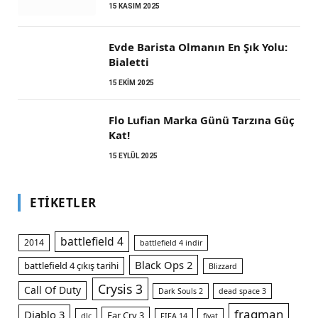
15 KASIM 2025
Evde Barista Olmanın En Şık Yolu:
Bialetti
15 EKIM 2025
Flo Lufian Marka Günü Tarzına Güç
Kat!
15 EYLÜL 2025
ETIKETLER
battlefield 4
2014
battlefield 4 indir
Black Ops 2
battlefield 4 çıkış tarihi
Blizzard
Crysis 3
Call Of Duty
Dark Souls 2
dead space 3
fragman
Diablo 3
Far Cry 3
dlc
FIFA 14
fiyat