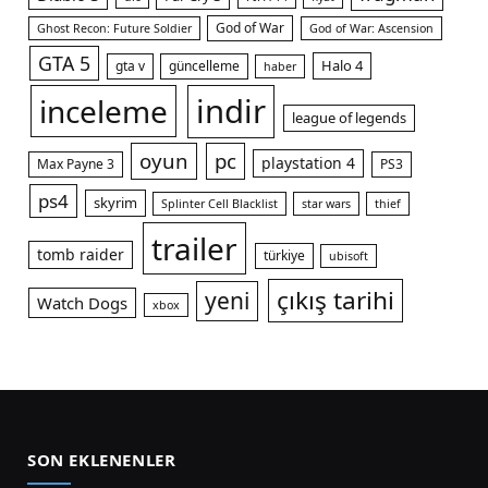
God of War
Ghost Recon: Future Soldier
God of War: Ascension
GTA 5
Halo 4
gta v
güncelleme
haber
indir
inceleme
league of legends
oyun
pc
playstation 4
Max Payne 3
PS3
ps4
skyrim
Splinter Cell Blacklist
star wars
thief
trailer
tomb raider
türkiye
ubisoft
çıkış tarihi
yeni
Watch Dogs
xbox
SON EKLENENLER