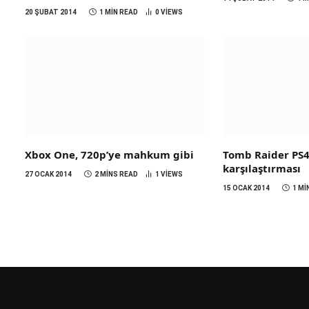
20 ŞUBAT 2014
1 MIN READ
0
VIEWS
Xbox One, 720p’ye mahkum gibi
Tomb Raider PS
karşılaştırması
27 OCAK 2014
2 MINS READ
1
VIEWS
15 OCAK 2014
1 MI