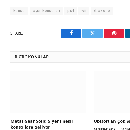
konsol
oyun konsolları
ps4
wii
xbox one
SHARE.
Facebook
Twitter
Pinteres
İLGILI KONULAR
Metal Gear Solid 5 yeni nesil
Ubisoft En Çok S
konsollara geliyor
14 ŞUBAT 2014
1 