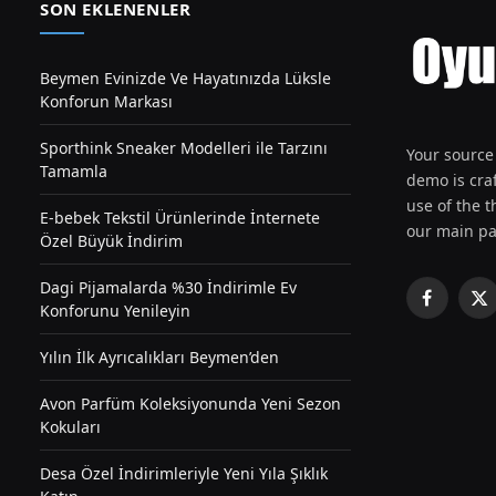
SON EKLENENLER
Beymen Evinizde Ve Hayatınızda Lüksle
Konforun Markası
Sporthink Sneaker Modelleri ile Tarzını
Your source 
Tamamla
demo is craf
use of the th
E-bebek Tekstil Ürünlerinde İnternete
our main pa
Özel Büyük İndirim
Dagi Pijamalarda %30 İndirimle Ev
Facebook
X
Konforunu Yenileyin
(T
Yılın İlk Ayrıcalıkları Beymen’den
Avon Parfüm Koleksiyonunda Yeni Sezon
Kokuları
Desa Özel İndirimleriyle Yeni Yıla Şıklık