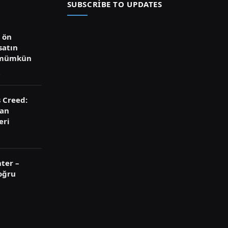
SUBSCRIBE TO UPDATES
ü ön
satın
 mümkün
s Creed:
ran
eri
ter –
oğru