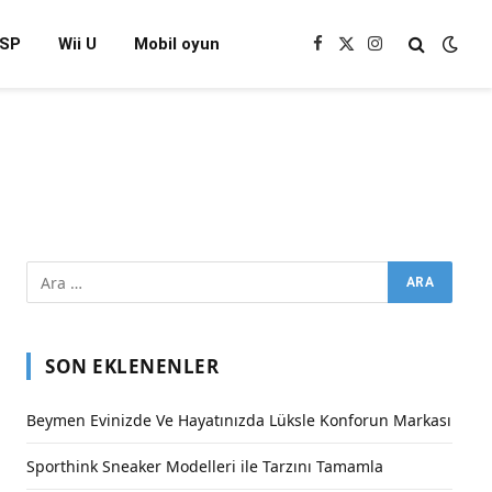
SP
Wii U
Mobil oyun
Facebook
X
Instagram
(Twitter)
SON EKLENENLER
Beymen Evinizde Ve Hayatınızda Lüksle Konforun Markası
Sporthink Sneaker Modelleri ile Tarzını Tamamla