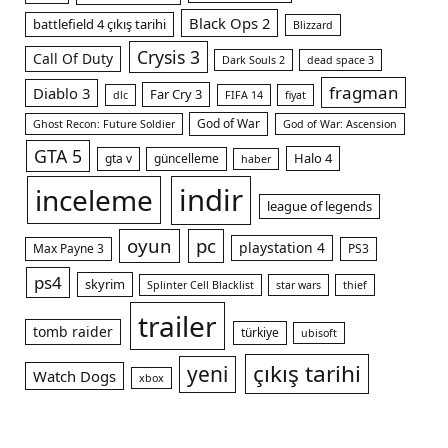
Black Ops 2
battlefield 4 çıkış tarihi
Blizzard
Crysis 3
Call Of Duty
Dark Souls 2
dead space 3
fragman
Diablo 3
Far Cry 3
dlc
FIFA 14
fiyat
God of War
Ghost Recon: Future Soldier
God of War: Ascension
m
GTA 5
Halo 4
gta v
güncelleme
haber
indir
inceleme
league of legends
oyun
pc
playstation 4
Max Payne 3
PS3
ps4
skyrim
Splinter Cell Blacklist
star wars
thief
trailer
tomb raider
türkiye
ubisoft
çıkış tarihi
yeni
Watch Dogs
xbox