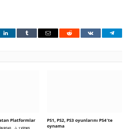
t
LinkedIn
Tumblr
Email
Reddit
VKontakte
Telegra
atan Platformlar
PS1, PS2, PS3 oyunlarını PS4′te
oynama
MIN READ
1
VIEWS