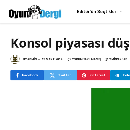
Editör’ün Seçtikleri
Konsol piyasası dü
BY
ADMIN
13 MART 2014
YORUM YAPILMAMIŞ
2 MINS READ
Facebook
Twitter
Pinterest
Tel