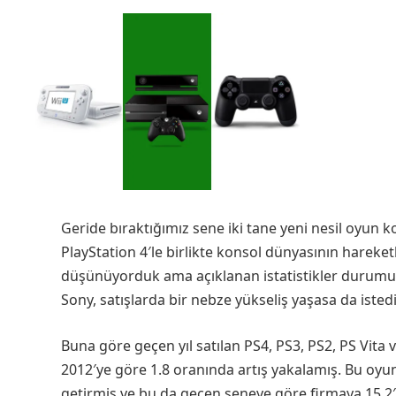
Geride bıraktığımız sene iki tane yeni nesil oyun 
PlayStation 4′le birlikte konsol dünyasının hareke
düşünüyorduk ama açıklanan istatistikler durumu
Sony, satışlarda bir nebze yükseliş yaşasa da isted
Buna göre geçen yıl satılan PS4, PS3, PS2, PS Vita
2012′ye göre 1.8 oranında artış yakalamış. Bu oy
getirmiş ve bu da geçen seneye göre firmaya 15.2′li