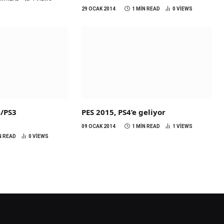
29 OCAK 2014
1 MIN READ
0
VIEWS
4/PS3
PES 2015, PS4’e geliyor
09 OCAK 2014
1 MIN READ
1
VIEWS
N READ
0
VIEWS