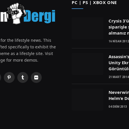
PC | PS | XBOX ONE
Crysis 3’
siparişle 
almanız
for the lifestyle news. This
16 NISAN 2012
ted specifically to exhibit the
eme as a lifestyle site. Visit
Assassin’
ge for more demos.
Unity Ek
Görüntül
21 MART 2014
Pinterest
Tumblr
Flickr
witter)
Neverwin
Helm’e D
04 EKIM 2013