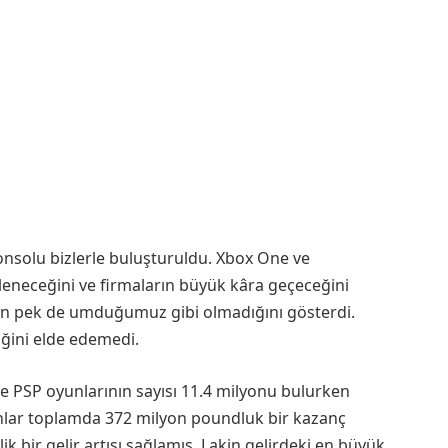
konsolu bizlerle buluşturuldu. Xbox One ve
tleneceğini ve firmaların büyük kâra geçeceğini
n pek de umduğumuz gibi olmadığını gösterdi.
iğini elde edemedi.
 ve PSP oyunlarının sayısı 11.4 milyonu bulurken
unlar toplamda 372 milyon poundluk bir kazanç
k bir gelir artışı sağlamış. Lakin gelirdeki en büyük