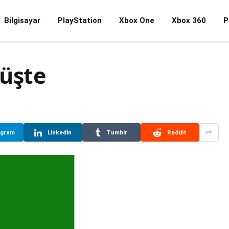
Bilgisayar
PlayStation
Xbox One
Xbox 360
P
şüşte
egram
LinkedIn
Tumblr
Reddit