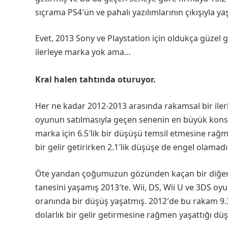
sıçrama PS4′ün ve pahalı yazılımlarının çıkışıyla y
Evet, 2013 Sony ve Playstation için oldukça güzel
ilerleye marka yok ama…
Kral halen tahtında oturuyor.
Her ne kadar 2012-2013 arasında rakamsal bir il
oyunun satılmasıyla geçen senenin en büyük kons
marka için 6.5′lik bir düşüşü temsil etmesine ra
bir gelir getirirken 2.1′lik düşüşe de engel olamad
Öte yandan çoğumuzun gözünden kaçan bir diğer k
tanesini yaşamış 2013′te. Wii, DS, Wii U ve 3DS oy
oranında bir düşüş yaşatmış. 2012′de bu rakam 9.
dolarlık bir gelir getirmesine rağmen yaşattığı dü