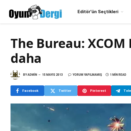
Editör’ün Seçtikleri
The Bureau: XCOM D
daha
BY
ADMIN
15 MAYIS 2013
YORUM YAPILMAMIŞ
1 MIN READ
Facebook
Twitter
Pinterest
Tel