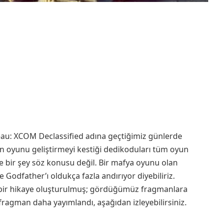
eau: XCOM Declassified adına geçtiğimiz günlerde
nın oyunu geliştirmeyi kestiği dedikoduları tüm oyun
le bir şey söz konusu değil. Bir mafya oyunu olan
odfather’ı oldukça fazla andırıyor diyebiliriz.
i bir hikaye oluşturulmuş; gördüğümüz fragmanlara
fragman daha yayımlandı, aşağıdan izleyebilirsiniz.