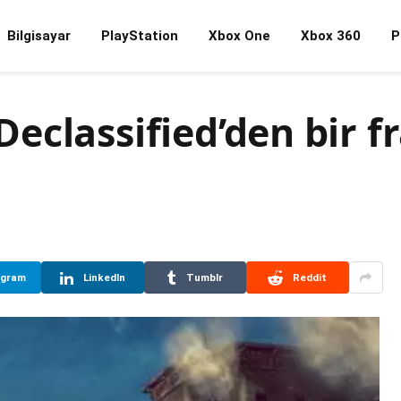
Bilgisayar
PlayStation
Xbox One
Xbox 360
P
eclassified’den bir 
egram
LinkedIn
Tumblr
Reddit