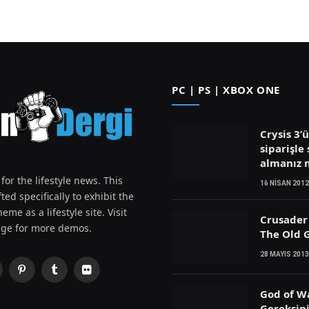
PC | PS | XBOX ONE
Crysis 3’
siparişle 
almanız
for the lifestyle news. This
16 NISAN 2012
ted specifically to exhibit the
eme as a lifestyle site. Visit
Crusader 
ge for more demos.
The Old G
28 MAYIS 2013
Pinterest
Tumblr
Flickr
witter)
God of W
Gereksin