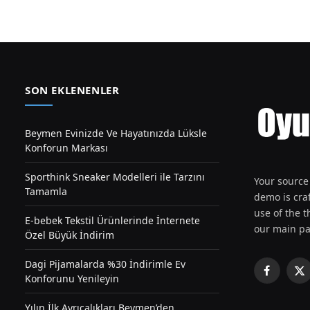
SON EKLENENLER
Beymen Evinizde Ve Hayatınızda Lüksle
Konforun Markası
Sporthink Sneaker Modelleri ile Tarzını
Your source 
Tamamla
demo is craf
use of the th
E-bebek Tekstil Ürünlerinde İnternete
our main pa
Özel Büyük İndirim
Dagi Pijamalarda %30 İndirimle Ev
Facebook
X
Konforunu Yenileyin
(T
Yılın İlk Ayrıcalıkları Beymen’den