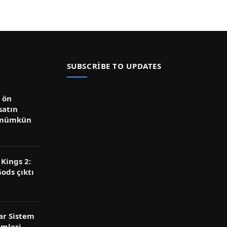
SUBSCRIBE TO UPDATES
ü ön
satın
 mümkün
Kings 2:
ods çıktı
ar Sistem
imleri