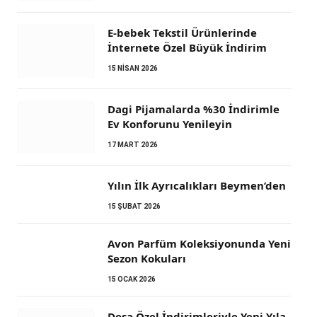
E-bebek Tekstil Ürünlerinde
İnternete Özel Büyük İndirim
15 NISAN 2026
Dagi Pijamalarda %30 İndirimle
Ev Konforunu Yenileyin
17 MART 2026
Yılın İlk Ayrıcalıkları Beymen’den
15 ŞUBAT 2026
Avon Parfüm Koleksiyonunda Yeni
Sezon Kokuları
15 OCAK 2026
Desa Özel İndirimleriyle Yeni Yıla