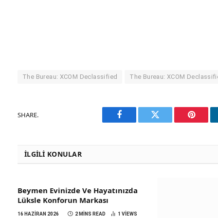
The Bureau: XCOM Declassified
The Bureau: XCOM Declassifi
SHARE.
Facebook
Twitter
Pinteres
İLGILI KONULAR
Beymen Evinizde Ve Hayatınızda
Lüksle Konforun Markası
16 HAZIRAN 2026
2 MINS READ
1
VIEWS