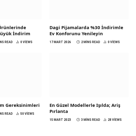
 Ürünlerinde
Dagi Pijamalarda %30 İndirimle
Büyük İndirim
Ev Konforunu Yenileyin
INS READ
0
VIEWS
17 MART 2026
2 MINS READ
0
VIEWS
em Gereksinimleri
En Güzel Modellerle Işılda; Ariş
Pırlanta
INS READ
50
VIEWS
15 MART 2023
3 MINS READ
28
VIEWS