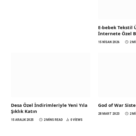
E-bebek Tekstil
İnternete Özel 
15 NISAN 2026
2 M
Desa Özel İndirimleriyle Yeni Yıla
God of War Sist
Şıklık Katın
28 MART 2023
2 M
15 ARALIK 2025
2 MINS READ
0
VIEWS