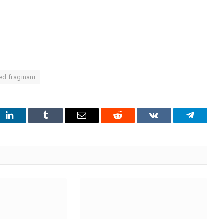
ed fragmanı
t
LinkedIn
Tumblr
Email
Reddit
VKontakte
Telegra