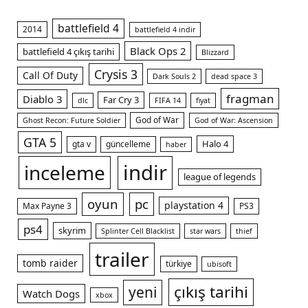
battlefield 4
2014
battlefield 4 indir
Black Ops 2
battlefield 4 çıkış tarihi
Blizzard
Crysis 3
Call Of Duty
Dark Souls 2
dead space 3
fragman
Diablo 3
Far Cry 3
dlc
FIFA 14
fiyat
God of War
Ghost Recon: Future Soldier
God of War: Ascension
GTA 5
Halo 4
gta v
güncelleme
haber
indir
inceleme
m
league of legends
oyun
pc
playstation 4
Max Payne 3
PS3
ps4
skyrim
Splinter Cell Blacklist
star wars
thief
trailer
tomb raider
türkiye
ubisoft
çıkış tarihi
yeni
Watch Dogs
xbox