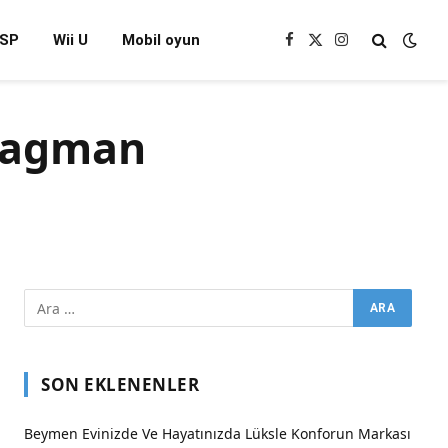
SP
Wii U
Mobil oyun
Facebook
X
Instagram
(Twitter)
fragman
SON EKLENENLER
Beymen Evinizde Ve Hayatınızda Lüksle Konforun Markası