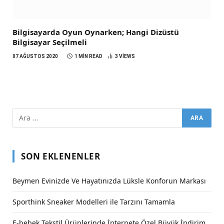
Bilgisayarda Oyun Oynarken; Hangi Dizüstü
Bilgisayar Seçilmeli
07 AĞUSTOS 2020
1 MIN READ
3
VIEWS
SON EKLENENLER
Beymen Evinizde Ve Hayatınızda Lüksle Konforun Markası
Sporthink Sneaker Modelleri ile Tarzını Tamamla
E-bebek Tekstil Ürünlerinde İnternete Özel Büyük İndirim