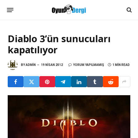
Diablo 3’ün sunucuları
kapatılıyor
BY
ADMIN
19 NISAN 2012
YORUM YAPILMAMIŞ
1 MIN READ