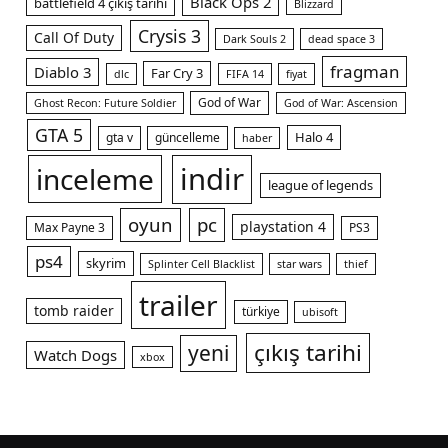
Black Ops 2
battlefield 4 çıkış tarihi
Blizzard
Crysis 3
Call Of Duty
Dark Souls 2
dead space 3
fragman
Diablo 3
Far Cry 3
dlc
FIFA 14
fiyat
God of War
Ghost Recon: Future Soldier
God of War: Ascension
GTA 5
Halo 4
gta v
güncelleme
haber
indir
inceleme
league of legends
oyun
pc
playstation 4
Max Payne 3
PS3
ps4
skyrim
Splinter Cell Blacklist
star wars
thief
trailer
tomb raider
türkiye
ubisoft
çıkış tarihi
yeni
Watch Dogs
xbox