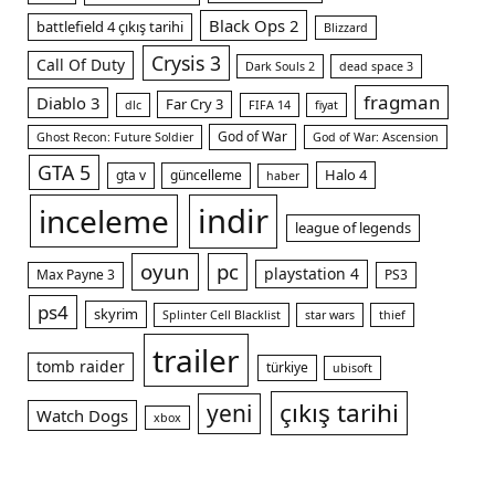
Black Ops 2
battlefield 4 çıkış tarihi
Blizzard
Crysis 3
Call Of Duty
Dark Souls 2
dead space 3
fragman
Diablo 3
Far Cry 3
dlc
FIFA 14
fiyat
God of War
Ghost Recon: Future Soldier
God of War: Ascension
GTA 5
Halo 4
gta v
güncelleme
haber
indir
inceleme
league of legends
oyun
pc
playstation 4
Max Payne 3
PS3
ps4
skyrim
Splinter Cell Blacklist
star wars
thief
trailer
tomb raider
türkiye
ubisoft
çıkış tarihi
yeni
Watch Dogs
xbox