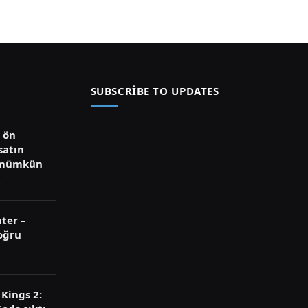
SUBSCRIBE TO UPDATES
ü ön
satın
 mümkün
ter –
oğru
Kings 2: