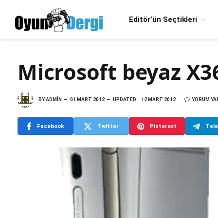
Editör’ün Seçtikleri
Microsoft beyaz X36
BY
ADMIN
01 MART 2012
UPDATED:
12 MART 2012
YORUM YA
Facebook
Twitter
Pinterest
Tel