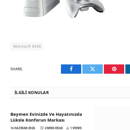
Microsoft X360
SHARE.
Facebook
Twitter
Pinteres
İLGILI KONULAR
Beymen Evinizde Ve Hayatınızda
Lüksle Konforun Markası
16 HAZIRAN 2026
2 MINS READ
1
VIEWS