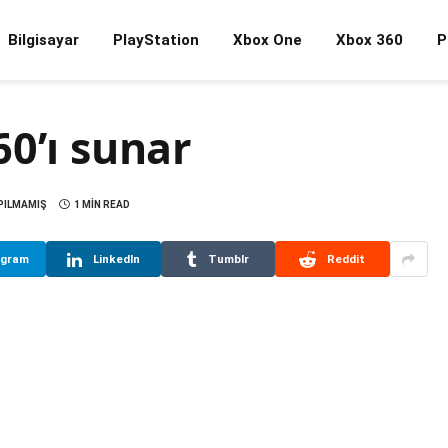
Bilgisayar
PlayStation
Xbox One
Xbox 360
P
0’ı sunar
PILMAMIŞ
1 MIN READ
egram
LinkedIn
Tumblr
Reddit