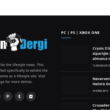
PC | PS | XBOX ONE
Crysis 3’
siparişle 
almanız
for the lifestyle news. This
16 NISAN 2012
ted specifically to exhibit the
eme as a lifestyle site. Visit
Neverwin
ge for more demos.
Helm’e D
04 EKIM 2013
Pinterest
Tumblr
Flickr
witter)
Crusader 