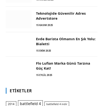
Teknolojide Güvenilir Adres
Advertstore
15 KASIM 2025
Evde Barista Olmanın En Şık Yolu:
Bialetti
15 EKIM 2025
m
Flo Lufian Marka Günü Tarzına
Güç Kat!
15 EYLÜL 2025
ETIKETLER
battlefield 4
2014
battlefield 4 indir