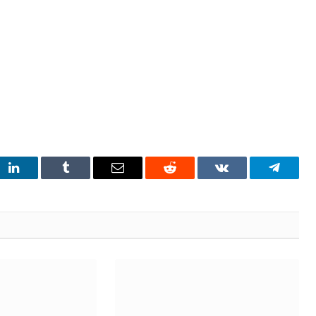
t
LinkedIn
Tumblr
Email
Reddit
VKontakte
Telegra