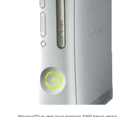
Microsof’t’un yeni oyun konsolu X360 beyaz versiy