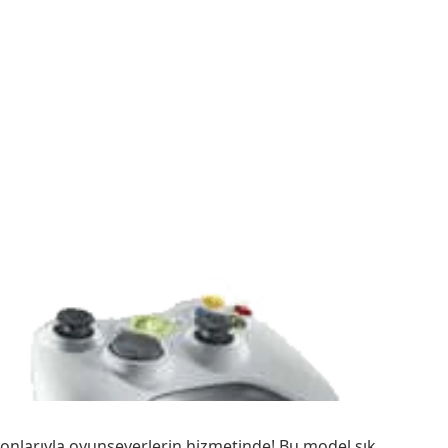
onlarıyla oyunseverlerin hizmetinde! Bu model şık