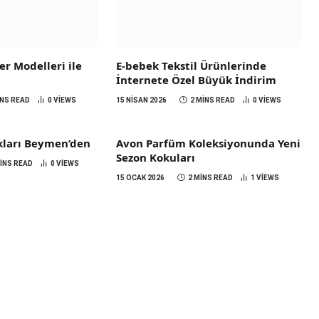
r Modelleri ile
E-bebek Tekstil Ürünlerinde
a
İnternete Özel Büyük İndirim
INS READ
0
VIEWS
15 NISAN 2026
2 MINS READ
0
VIEWS
lıkları Beymen’den
Avon Parfüm Koleksiyonunda Yeni
Sezon Kokuları
MINS READ
0
VIEWS
15 OCAK 2026
2 MINS READ
1
VIEWS