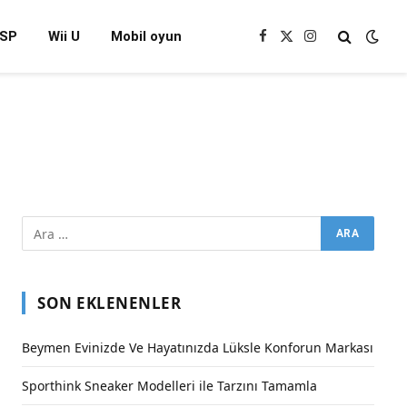
SP
Wii U
Mobil oyun
Facebook
X
Instagram
(Twitter)
SON EKLENENLER
Beymen Evinizde Ve Hayatınızda Lüksle Konforun Markası
Sporthink Sneaker Modelleri ile Tarzını Tamamla