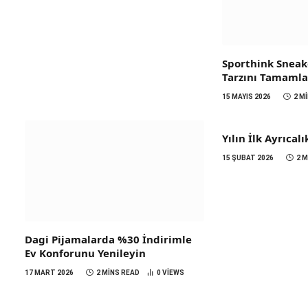
Sporthink Sneake
Tarzını Tamaml
15 MAYIS 2026
2 M
Yılın İlk Ayrıca
15 ŞUBAT 2026
2 
Dagi Pijamalarda %30 İndirimle
Ev Konforunu Yenileyin
17 MART 2026
2 MINS READ
0
VIEWS