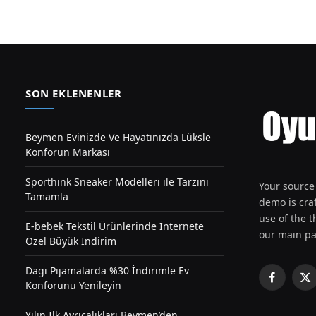
SON EKLENENLER
Beymen Evinizde Ve Hayatınızda Lüksle
Konforun Markası
Sporthink Sneaker Modelleri ile Tarzını
Your source 
Tamamla
demo is craf
use of the th
E-bebek Tekstil Ürünlerinde İnternete
our main pa
Özel Büyük İndirim
Dagi Pijamalarda %30 İndirimle Ev
Facebook
X
Konforunu Yenileyin
(T
Yılın İlk Ayrıcalıkları Beymen’den