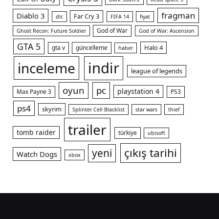
fragman
Diablo 3
Far Cry 3
dlc
FIFA 14
fiyat
God of War
Ghost Recon: Future Soldier
God of War: Ascension
GTA 5
Halo 4
gta v
güncelleme
haber
indir
inceleme
league of legends
oyun
pc
playstation 4
Max Payne 3
PS3
ps4
skyrim
Splinter Cell Blacklist
star wars
thief
trailer
tomb raider
türkiye
ubisoft
çıkış tarihi
yeni
Watch Dogs
xbox