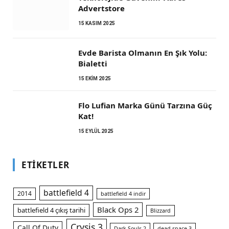
Advertstore
15 KASIM 2025
Evde Barista Olmanın En Şık Yolu:
Bialetti
15 EKIM 2025
Flo Lufian Marka Günü Tarzına Güç
Kat!
15 EYLÜL 2025
ETIKETLER
battlefield 4
2014
battlefield 4 indir
Black Ops 2
battlefield 4 çıkış tarihi
Blizzard
Crysis 3
Call Of Duty
Dark Souls 2
dead space 3