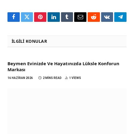
Facebook
Twitter
Pinterest
LinkedIn
Tumblr
Email
Reddit
VKontakte
Teleg
İLGILI KONULAR
Beymen Evinizde Ve Hayatınızda Lüksle Konforun
Markası
16 HAZIRAN 2026
2 MINS READ
1
VIEWS