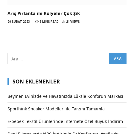
Ariş Pırlanta ile Kolyeler Çok Şık
20 ŞUBAT 2023
3 MINS READ
21
VIEWS
SON EKLENENLER
Beymen Evinizde Ve Hayatınızda Lüksle Konforun Markası
Sporthink Sneaker Modelleri ile Tarzını Tamamla
E-bebek Tekstil Ürünlerinde İnternete Özel Büyük İndirim
Dagi Pijamalarda %30 İndirimle Ev Konforunu Yenileyin