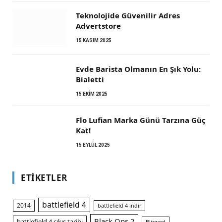
Teknolojide Güvenilir Adres
Advertstore
15 KASIM 2025
Evde Barista Olmanın En Şık Yolu:
Bialetti
15 EKIM 2025
Flo Lufian Marka Günü Tarzına Güç
Kat!
15 EYLÜL 2025
ETIKETLER
battlefield 4
2014
battlefield 4 indir
Black Ops 2
battlefield 4 çıkış tarihi