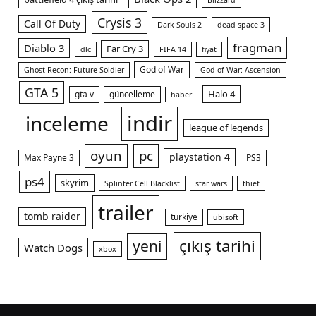
Blizzard
Crysis 3
Call Of Duty
Dark Souls 2
dead space 3
fragman
Diablo 3
Far Cry 3
dlc
FIFA 14
fiyat
God of War
Ghost Recon: Future Soldier
God of War: Ascension
GTA 5
Halo 4
gta v
güncelleme
haber
indir
inceleme
league of legends
oyun
pc
playstation 4
Max Payne 3
PS3
ps4
skyrim
Splinter Cell Blacklist
star wars
thief
trailer
tomb raider
türkiye
ubisoft
çıkış tarihi
yeni
Watch Dogs
xbox