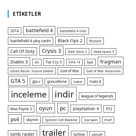
ETIKETLER
battlefield 4
2014
battlefield 4 indir
Black Ops 2
battlefield 4 çıkış tarihi
Blizzard
Crysis 3
Call Of Duty
Dark Souls 2
dead space 3
fragman
Diablo 3
Far Cry 3
dlc
FIFA 14
fiyat
God of War
Ghost Recon: Future Soldier
God of War: Ascension
GTA 5
Halo 4
gta v
güncelleme
haber
indir
inceleme
league of legends
oyun
pc
playstation 4
Max Payne 3
PS3
ps4
skyrim
Splinter Cell Blacklist
star wars
thief
trailer
tomb raider
türkiye
ubisoft