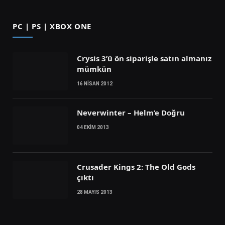
PC | PS | XBOX ONE
Crysis 3’ü ön siparişle satın almanız
mümkün
16 NISAN 2012
Neverwinter – Helm’e Doğru
04 EKIM 2013
Crusader Kings 2: The Old Gods
çıktı
28 MAYIS 2013