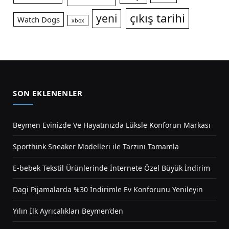
çıkış tarihi
yeni
Watch Dogs
xbox
SON EKLENENLER
Beymen Evinizde Ve Hayatınızda Lüksle Konforun Markası
Sporthink Sneaker Modelleri ile Tarzını Tamamla
E-bebek Tekstil Ürünlerinde İnternete Özel Büyük İndirim
Dagi Pijamalarda %30 İndirimle Ev Konforunu Yenileyin
Yılın İlk Ayrıcalıkları Beymen’den