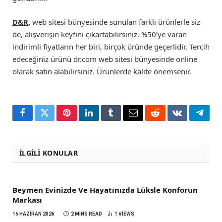
D&R,
web sitesi bünyesinde sunulan farklı ürünlerle siz
de, alışverişin keyfini çıkartabilirsiniz. %50’ye varan
indirimli fiyatların her biri, birçok üründe geçerlidir. Tercih
edeceğiniz ürünü dr.com web sitesi bünyesinde online
olarak satın alabilirsiniz. Ürünlerde kalite önemsenir.
Facebook
Twitter
Pinterest
LinkedIn
Tumblr
Email
Reddit
VKontakte
Teleg
İLGILI KONULAR
Beymen Evinizde Ve Hayatınızda Lüksle Konforun
Markası
16 HAZIRAN 2026
2 MINS READ
1
VIEWS