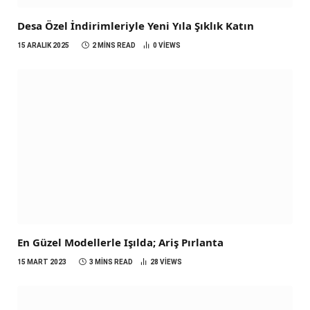
Desa Özel İndirimleriyle Yeni Yıla Şıklık Katın
15 ARALIK 2025
2 MINS READ
0
VIEWS
En Güzel Modellerle Işılda; Ariş Pırlanta
15 MART 2023
3 MINS READ
28
VIEWS