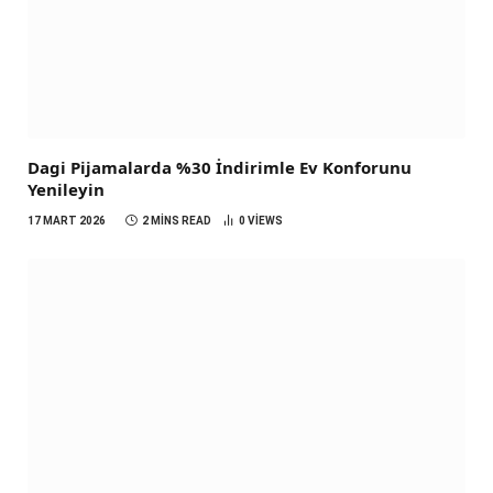
Dagi Pijamalarda %30 İndirimle Ev Konforunu
Yenileyin
17 MART 2026
2 MINS READ
0
VIEWS