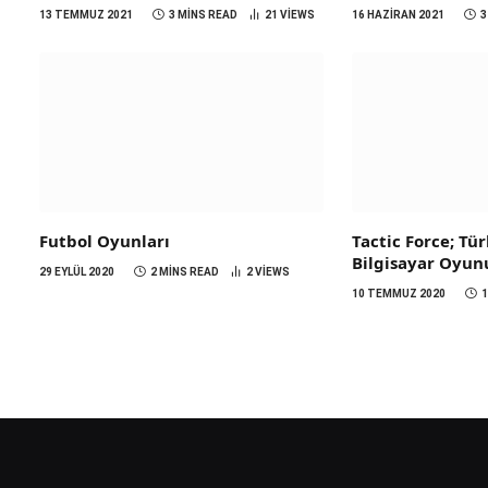
13 TEMMUZ 2021
3 MINS READ
21
VIEWS
16 HAZIRAN 2021
3
Futbol Oyunları
Tactic Force; Tü
Bilgisayar Oyun
29 EYLÜL 2020
2 MINS READ
2
VIEWS
10 TEMMUZ 2020
1