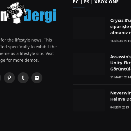
PC | PS | XBOX ONE
Crysis 3’
siparişle 
almanız
for the lifestyle news. This
16 NISAN 2012
ted specifically to exhibit the
eme as a lifestyle site. Visit
Assassin’
ge for more demos.
Unity Ek
Görüntül
21 MART 2014
Pinterest
Tumblr
Flickr
witter)
Neverwin
Helm’e D
04 EKIM 2013