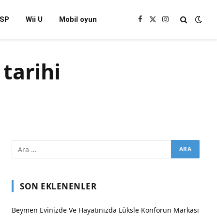
SP
Wii U
Mobil oyun
Facebook
X
Instagram
(Twitter)
 tarihi
SON EKLENENLER
Beymen Evinizde Ve Hayatınızda Lüksle Konforun Markası