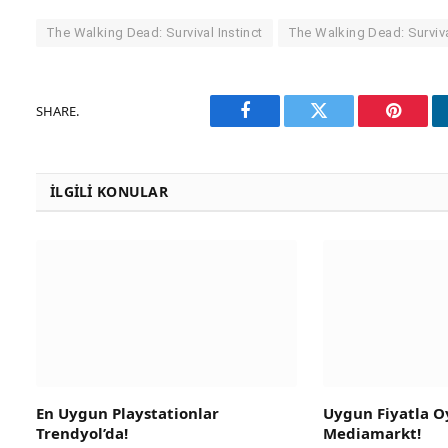
The Walking Dead: Survival Instinct
The Walking Dead: Survival
SHARE.
Facebook
Twitter
Pinteres
İLGILI KONULAR
En Uygun Playstationlar
Uygun Fiyatla Oy
Trendyol’da!
Mediamarkt!