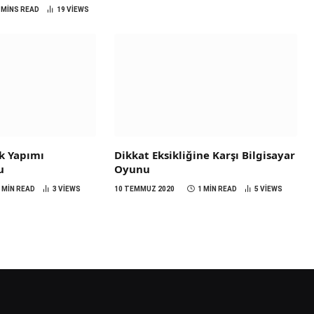
 MINS READ
19
VIEWS
rk Yapımı
Dikkat Eksikliğine Karşı Bilgisayar
u
Oyunu
 MIN READ
3
VIEWS
10 TEMMUZ 2020
1 MIN READ
5
VIEWS