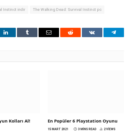
 Instinct indir
The Walking Dead: Survival Instinct pc
t
LinkedIn
Tumblr
Email
Reddit
VKontakte
Telegra
un Kolları Al!
En Popüler 6 Playstation Oyunu
15 MART 2021
3 MINS READ
2
VIEWS