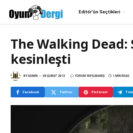
Editör’ün Seçtikleri
The Walking Dead: Su
kesinleşti
BY
ADMIN
08 ŞUBAT 2013
YORUM YAPILMAMIŞ
1 MIN READ
Facebook
Twitter
Pinterest
Tel