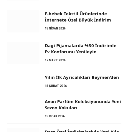
E-bebek Tekstil Ürünlerinde
İnternete Özel Büyük İndirim
15 NISAN 2026
Dagi Pijamalarda %30 İndirimle
Ev Konforunu Yenileyin
17 MART 2026
Yılın İlk Ayrıcalıkları Beymen’den
15 ŞUBAT 2026
Avon Parfüm Koleksiyonunda Yeni
Sezon Kokuları
15 OCAK 2026
Desa Özel İndirimleriyle Yeni Yıla