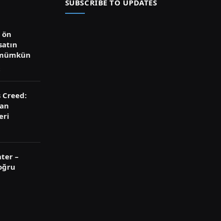
SUBSCRIBE TO UPDATES
ü ön
satın
 mümkün
s Creed:
ran
eri
ter –
oğru