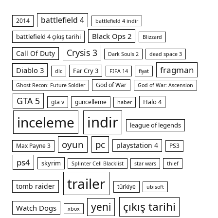
battlefield 4
2014
battlefield 4 indir
Black Ops 2
battlefield 4 çıkış tarihi
Blizzard
Crysis 3
Call Of Duty
Dark Souls 2
dead space 3
m
fragman
Diablo 3
Far Cry 3
dlc
FIFA 14
fiyat
God of War
Ghost Recon: Future Soldier
God of War: Ascension
GTA 5
Halo 4
gta v
güncelleme
haber
indir
inceleme
league of legends
oyun
pc
playstation 4
Max Payne 3
PS3
ps4
skyrim
Splinter Cell Blacklist
star wars
thief
trailer
tomb raider
türkiye
ubisoft
çıkış tarihi
yeni
Watch Dogs
xbox