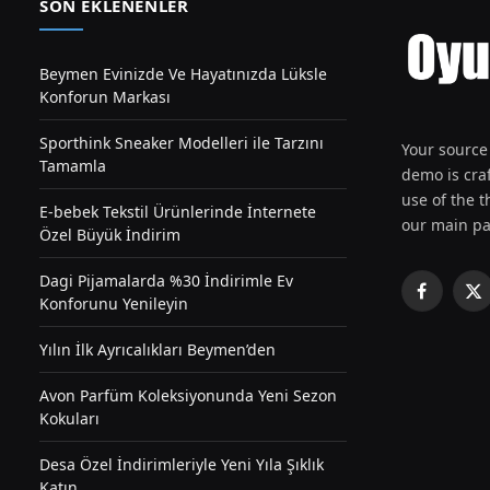
SON EKLENENLER
Beymen Evinizde Ve Hayatınızda Lüksle
Konforun Markası
Sporthink Sneaker Modelleri ile Tarzını
Your source 
Tamamla
demo is craf
use of the th
E-bebek Tekstil Ürünlerinde İnternete
our main pa
Özel Büyük İndirim
Dagi Pijamalarda %30 İndirimle Ev
Facebook
X
Konforunu Yenileyin
(T
Yılın İlk Ayrıcalıkları Beymen’den
Avon Parfüm Koleksiyonunda Yeni Sezon
Kokuları
Desa Özel İndirimleriyle Yeni Yıla Şıklık
Katın