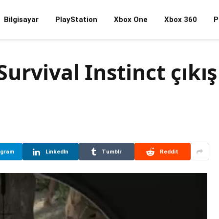
Bilgisayar
PlayStation
Xbox One
Xbox 360
P
rvival Instinct çıkış
egram
LinkedIn
Tumblr
Reddit