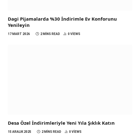
Dagi Pijamalarda %30 İndirimle Ev Konforunu
Yenileyin
17 MART 2026
2 MINS READ
0
VIEWS
Desa Özel İndirimleriyle Yeni Yıla Şıklık Katın
15 ARALIK 2025
2 MINS READ
0
VIEWS