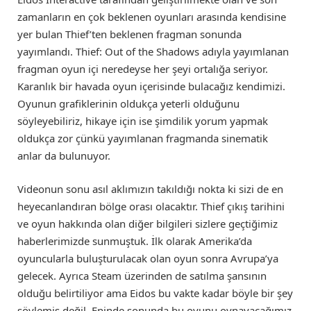
zamanların en çok beklenen oyunları arasında kendisine
yer bulan Thief’ten beklenen fragman sonunda
yayımlandı. Thief: Out of the Shadows adıyla yayımlanan
fragman oyun içi neredeyse her şeyi ortalığa seriyor.
Karanlık bir havada oyun içerisinde bulacağız kendimizi.
Oyunun grafiklerinin oldukça yeterli olduğunu
söyleyebiliriz, hikaye için ise şimdilik yorum yapmak
oldukça zor çünkü yayımlanan fragmanda sinematik
anlar da bulunuyor.
Videonun sonu asıl aklımızın takıldığı nokta ki sizi de en
heyecanlandıran bölge orası olacaktır. Thief çıkış tarihini
ve oyun hakkında olan diğer bilgileri sizlere geçtiğimiz
haberlerimizde sunmuştuk. İlk olarak Amerika’da
oyuncularla buluşturulacak olan oyun sonra Avrupa’ya
gelecek. Ayrıca Steam üzerinden de satılma şansının
olduğu belirtiliyor ama Eidos bu vakte kadar böyle bir şey
söylemiş değil. Eninde sonunda bu oyunu oynayacağımız