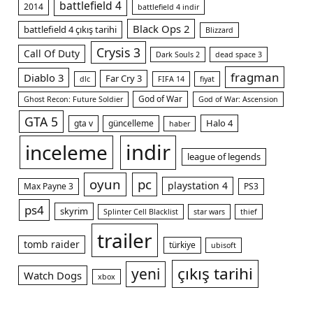
battlefield 4
2014
battlefield 4 indir
Black Ops 2
battlefield 4 çıkış tarihi
Blizzard
Crysis 3
Call Of Duty
Dark Souls 2
dead space 3
fragman
Diablo 3
Far Cry 3
dlc
FIFA 14
fiyat
God of War
Ghost Recon: Future Soldier
God of War: Ascension
GTA 5
Halo 4
gta v
güncelleme
haber
indir
inceleme
league of legends
oyun
pc
playstation 4
Max Payne 3
PS3
ps4
skyrim
Splinter Cell Blacklist
star wars
thief
trailer
tomb raider
türkiye
ubisoft
çıkış tarihi
yeni
Watch Dogs
xbox