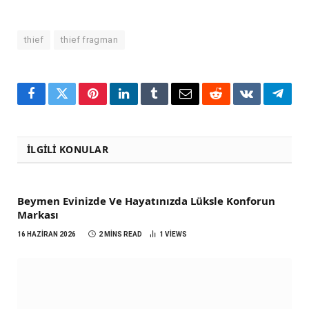
thief
thief fragman
Facebook
Twitter
Pinterest
LinkedIn
Tumblr
Email
Reddit
VKontakte
Teleg
İLGILI KONULAR
Beymen Evinizde Ve Hayatınızda Lüksle Konforun
Markası
16 HAZIRAN 2026
2 MINS READ
1
VIEWS