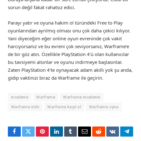
sorun değil fakat rahatsız edici.
Parayı yatır ve oyuna hakim ol türündeki Free to Play
oyunlarından ayrılmış olması onu çok daha çekici kılıyor.
Yani diyeceğim eğer online oyun evreninde çok vakit
harcıyorsanız ve bu evreni çok seviyorsanız, Warframe’e
de bir göz atın. Özellikle PlayStation 4’ü olan kullanıcılar
bu tavsiyemi alsınlar ve oyunu indirmeye başlasınlar.
Zaten PlayStation 4’te oynayacak adam akıllı yok şu anda,
gidip vaktinizi biraz da Warframe ile geçirin.
inceleme
Warframe
Warframe inceleme
Warframe indir
Warframe kayıt ol
Warframe oyna
Facebook
Twitter
Pinterest
LinkedIn
Tumblr
Email
Reddit
VKontakte
Teleg