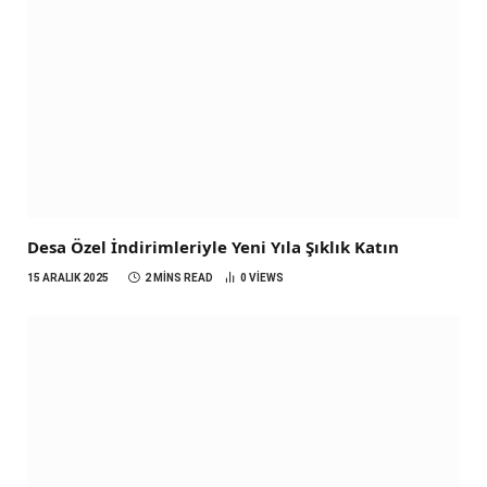
Desa Özel İndirimleriyle Yeni Yıla Şıklık Katın
15 ARALIK 2025
2 MINS READ
0
VIEWS