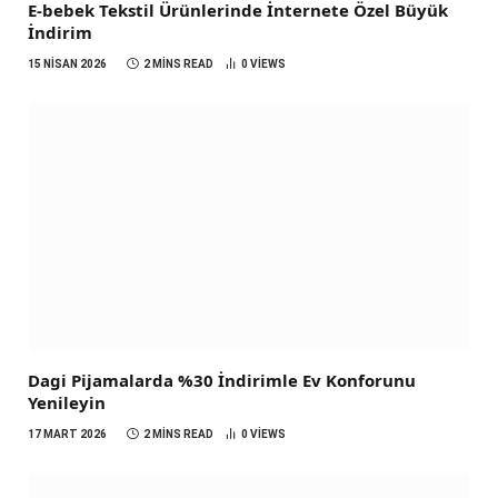
E-bebek Tekstil Ürünlerinde İnternete Özel Büyük
İndirim
15 NISAN 2026
2 MINS READ
0
VIEWS
Dagi Pijamalarda %30 İndirimle Ev Konforunu
Yenileyin
17 MART 2026
2 MINS READ
0
VIEWS