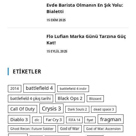
Evde Barista Olmanın En Şık Yolu:
Bialetti
15 EKIM 2025
Flo Lufian Marka Günü Tarzına Güç
Kat!
15 EYLÜL 2025
ETIKETLER
battlefield 4
2014
battlefield 4 indir
Black Ops 2
battlefield 4 çıkış tarihi
Blizzard
Crysis 3
Call Of Duty
Dark Souls 2
dead space 3
fragman
Diablo 3
Far Cry 3
dlc
FIFA 14
fiyat
God of War
Ghost Recon: Future Soldier
God of War: Ascension