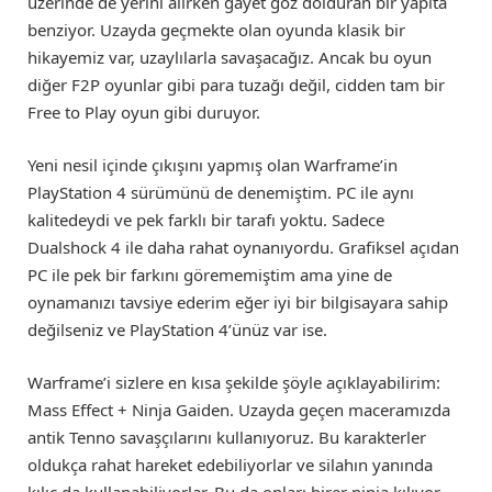
üzerinde de yerini alırken gayet göz dolduran bir yapıta
benziyor. Uzayda geçmekte olan oyunda klasik bir
hikayemiz var, uzaylılarla savaşacağız. Ancak bu oyun
diğer F2P oyunlar gibi para tuzağı değil, cidden tam bir
Free to Play oyun gibi duruyor.
Yeni nesil içinde çıkışını yapmış olan Warframe’in
PlayStation 4 sürümünü de denemiştim. PC ile aynı
kalitedeydi ve pek farklı bir tarafı yoktu. Sadece
Dualshock 4 ile daha rahat oynanıyordu. Grafiksel açıdan
PC ile pek bir farkını görememiştim ama yine de
oynamanızı tavsiye ederim eğer iyi bir bilgisayara sahip
değilseniz ve PlayStation 4’ünüz var ise.
Warframe’i sizlere en kısa şekilde şöyle açıklayabilirim:
Mass Effect + Ninja Gaiden. Uzayda geçen maceramızda
antik Tenno savaşçılarını kullanıyoruz. Bu karakterler
oldukça rahat hareket edebiliyorlar ve silahın yanında