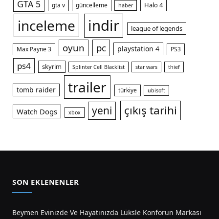
GTA 5
Halo 4
gta v
güncelleme
haber
indir
inceleme
league of legends
oyun
pc
playstation 4
Max Payne 3
PS3
ps4
skyrim
Splinter Cell Blacklist
star wars
thief
trailer
tomb raider
türkiye
ubisoft
çıkış tarihi
yeni
Watch Dogs
xbox
SON EKLENENLER
Beymen Evinizde Ve Hayatınızda Lüksle Konforun Markası