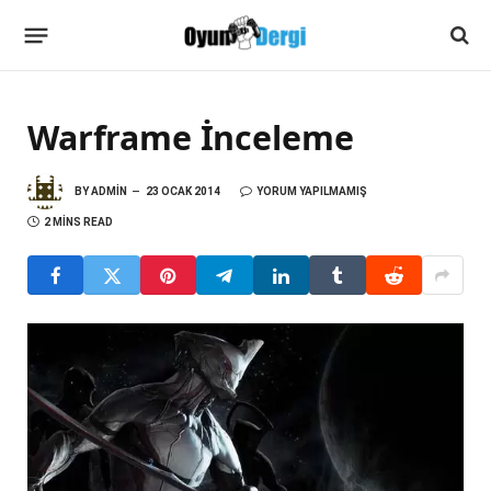
Warframe İnceleme
BY
ADMIN
23 OCAK 2014
YORUM YAPILMAMIŞ
2 MINS READ