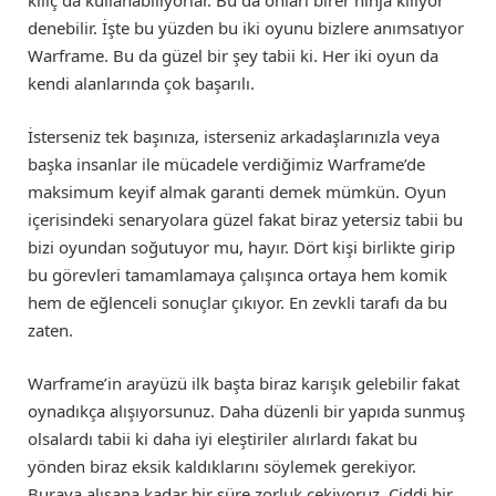
kılıç da kullanabiliyorlar. Bu da onları birer ninja kılıyor
denebilir. İşte bu yüzden bu iki oyunu bizlere anımsatıyor
Warframe. Bu da güzel bir şey tabii ki. Her iki oyun da
kendi alanlarında çok başarılı.
İsterseniz tek başınıza, isterseniz arkadaşlarınızla veya
başka insanlar ile mücadele verdiğimiz Warframe’de
maksimum keyif almak garanti demek mümkün. Oyun
içerisindeki senaryolara güzel fakat biraz yetersiz tabii bu
bizi oyundan soğutuyor mu, hayır. Dört kişi birlikte girip
bu görevleri tamamlamaya çalışınca ortaya hem komik
hem de eğlenceli sonuçlar çıkıyor. En zevkli tarafı da bu
zaten.
Warframe’in arayüzü ilk başta biraz karışık gelebilir fakat
oynadıkça alışıyorsunuz. Daha düzenli bir yapıda sunmuş
olsalardı tabii ki daha iyi eleştiriler alırlardı fakat bu
yönden biraz eksik kaldıklarını söylemek gerekiyor.
Buraya alışana kadar bir süre zorluk çekiyoruz. Ciddi bir