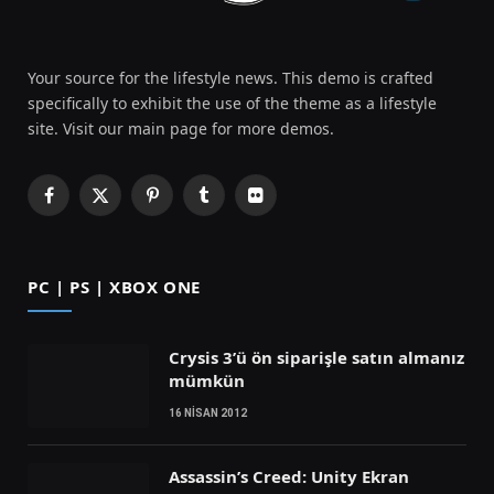
Your source for the lifestyle news. This demo is crafted
specifically to exhibit the use of the theme as a lifestyle
site. Visit our main page for more demos.
Facebook
X
Pinterest
Tumblr
Flickr
(Twitter)
PC | PS | XBOX ONE
Crysis 3’ü ön siparişle satın almanız
mümkün
16 NISAN 2012
Assassin’s Creed: Unity Ekran