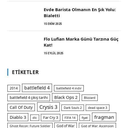
Evde Barista Olmanın En Şık Yolu:
Bialetti
15 EKIM 2025
Flo Lufian Marka Günü Tarzına Güç
Kat!
15 EYLÜL 2025
ETIKETLER
battlefield 4
2014
battlefield 4 indir
Black Ops 2
battlefield 4 çıkış tarihi
Blizzard
Crysis 3
Call Of Duty
Dark Souls 2
dead space 3
fragman
Diablo 3
Far Cry 3
dlc
FIFA 14
fiyat
God of War
Ghost Recon: Future Soldier
God of War: Ascension