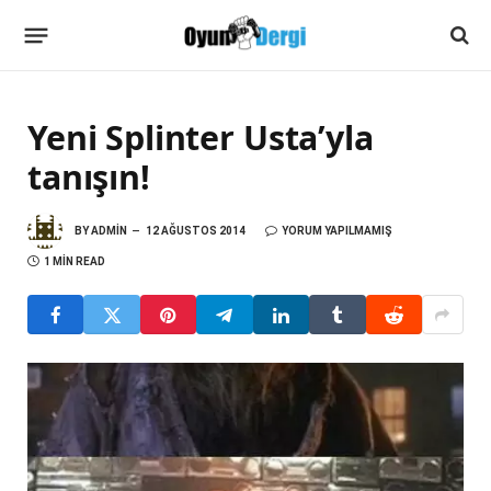
Yeni Splinter Usta’yla
tanışın!
BY
ADMIN
12 AĞUSTOS 2014
YORUM YAPILMAMIŞ
1 MIN READ