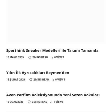
Sporthink Sneaker Modelleri ile Tarzını Tamamla
15 MAYIS 2026
2 MINS READ
0
VIEWS
Yılın İlk Ayrıcalıkları Beymen’den
15 ŞUBAT 2026
2 MINS READ
0
VIEWS
Avon Parfüm Koleksiyonunda Yeni Sezon Kokuları
15 OCAK 2026
2 MINS READ
1
VIEWS