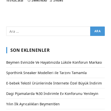
15 EYLÜL 2025
2 MINS READ
2
VIEWS
SON EKLENENLER
Beymen Evinizde Ve Hayatınızda Lüksle Konforun Markası
Sporthink Sneaker Modelleri ile Tarzını Tamamla
E-bebek Tekstil Ürünlerinde İnternete Özel Büyük İndirim
Dagi Pijamalarda %30 İndirimle Ev Konforunu Yenileyin
Yılın İlk Ayrıcalıkları Beymen’den