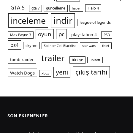
GTA 5
Halo 4
gta v
güncelleme
haber
indir
inceleme
league of legends
oyun
pc
playstation 4
Max Payne 3
PS3
ps4
skyrim
Splinter Cell Blacklist
star wars
thief
trailer
tomb raider
türkiye
ubisoft
çıkış tarihi
yeni
Watch Dogs
xbox
SON EKLENENLER