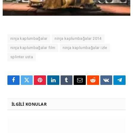
ninja kaplumbağalar
ninja kaplumbağalar 2014
ninja kaplumbağalar film
ninja kaplumbağalar izle
splinter usta
Facebook
Twitter
Pinterest
LinkedIn
Tumblr
Email
Reddit
VKontakte
Teleg
İLGILI KONULAR