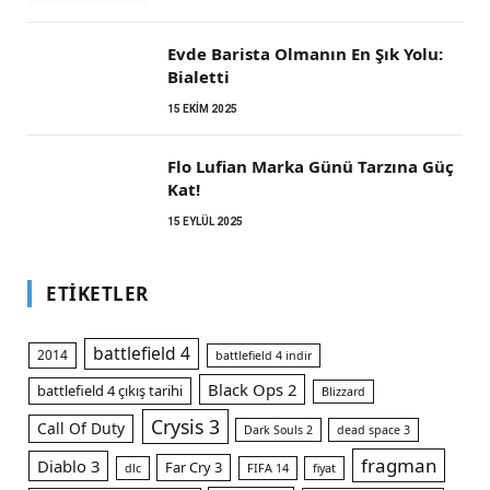
Evde Barista Olmanın En Şık Yolu:
Bialetti
15 EKIM 2025
Flo Lufian Marka Günü Tarzına Güç
Kat!
15 EYLÜL 2025
ETIKETLER
battlefield 4
2014
battlefield 4 indir
Black Ops 2
battlefield 4 çıkış tarihi
Blizzard
Crysis 3
Call Of Duty
Dark Souls 2
dead space 3
fragman
Diablo 3
Far Cry 3
dlc
FIFA 14
fiyat