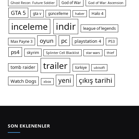
God of War
Ghost Recon: Future Soldier
God of War: Ascension
GTA 5
Halo 4
gta v
güncelleme
haber
indir
inceleme
league of legends
oyun
pc
playstation 4
Max Payne 3
PS3
ps4
skyrim
Splinter Cell Blacklist
star wars
thief
trailer
tomb raider
türkiye
ubisoft
çıkış tarihi
yeni
Watch Dogs
xbox
SON EKLENENLER