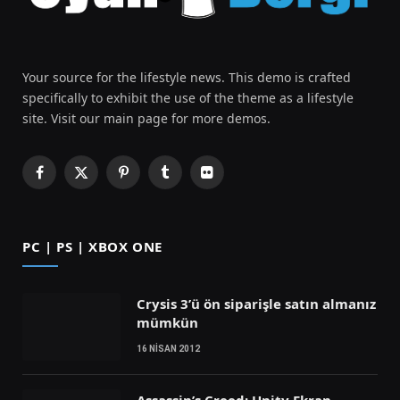
Your source for the lifestyle news. This demo is crafted
specifically to exhibit the use of the theme as a lifestyle
site. Visit our main page for more demos.
Facebook
X
Pinterest
Tumblr
Flickr
(Twitter)
PC | PS | XBOX ONE
Crysis 3’ü ön siparişle satın almanız
mümkün
16 NISAN 2012
Assassin’s Creed: Unity Ekran