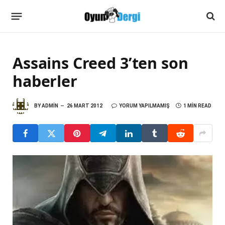
Assains Creed 3’ten son
haberler
BY
ADMIN
26 MART 2012
YORUM YAPILMAMIŞ
1 MIN READ