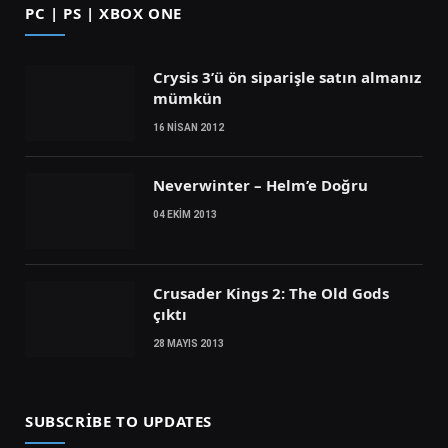
PC | PS | XBOX ONE
Crysis 3’ü ön siparişle satın almanız
mümkün
16 NISAN 2012
Neverwinter – Helm’e Doğru
04 EKIM 2013
Crusader Kings 2: The Old Gods
çıktı
28 MAYIS 2013
SUBSCRIBE TO UPDATES