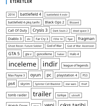
ETIKETLER
battlefield 4
2014
battlefield 4 indir
Black Ops 2
battlefield 4 çıkış tarihi
Blizzard
Crysis 3
Call Of Duty
Dark Souls 2
dead space 3
fragman
Diablo 3
Far Cry 3
dlc
FIFA 14
fiyat
God of War
Ghost Recon: Future Soldier
God of War: Ascension
GTA 5
Halo 4
gta v
güncelleme
haber
indir
inceleme
league of legends
oyun
pc
playstation 4
Max Payne 3
PS3
ps4
skyrim
Splinter Cell Blacklist
star wars
thief
trailer
tomb raider
türkiye
ubisoft
çıkış tarihi
yeni
Watch Dogs