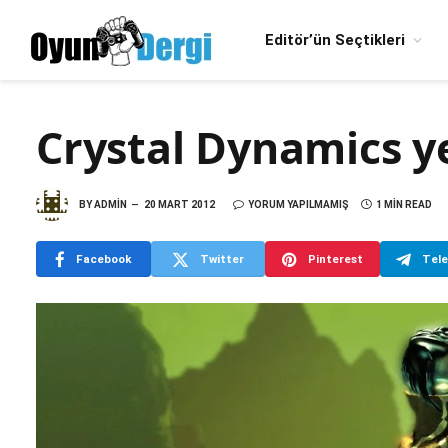
Editör’ün Seçtikleri
Crystal Dynamics ye
BY
ADMIN
20 MART 2012
YORUM YAPILMAMIŞ
1 MIN READ
Facebook
Twitter
Pinterest
Tel