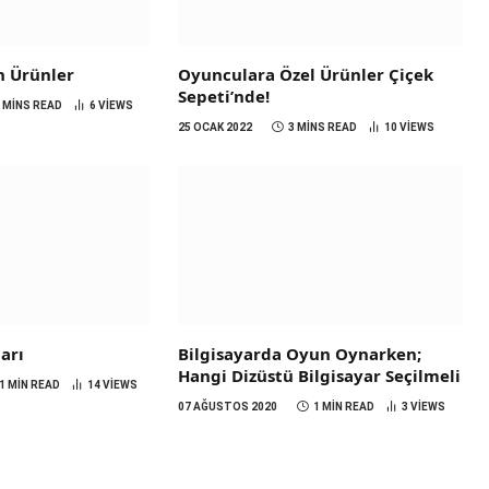
n Ürünler
Oyunculara Özel Ürünler Çiçek
Sepeti’nde!
3 MINS READ
6
VIEWS
25 OCAK 2022
3 MINS READ
10
VIEWS
arı
Bilgisayarda Oyun Oynarken;
Hangi Dizüstü Bilgisayar Seçilmeli
1 MIN READ
14
VIEWS
07 AĞUSTOS 2020
1 MIN READ
3
VIEWS