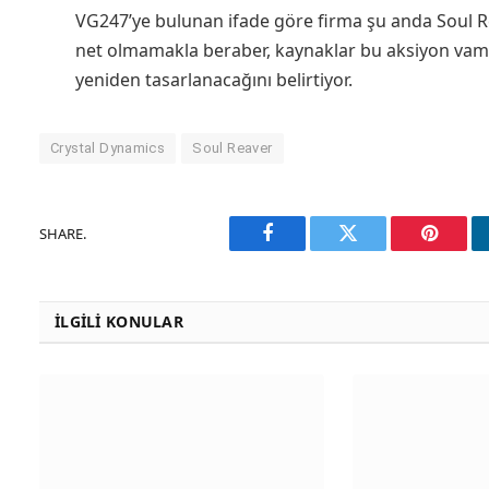
VG247’ye bulunan ifade göre firma şu anda Soul R
net olmamakla beraber, kaynaklar bu aksiyon vamp
yeniden tasarlanacağını belirtiyor.
Crystal Dynamics
Soul Reaver
SHARE.
Facebook
Twitter
Pinteres
İLGILI KONULAR