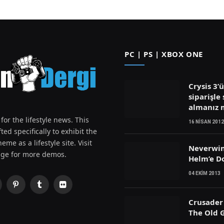
PC | PS | XBOX ONE
Crysis 3’
siparişle 
almanız
for the lifestyle news. This
16 NISAN 2012
ted specifically to exhibit the
eme as a lifestyle site. Visit
Neverwin
ge for more demos.
Helm’e D
04 EKIM 2013
Pinterest
Tumblr
Flickr
witter)
Crusader 
The Old G