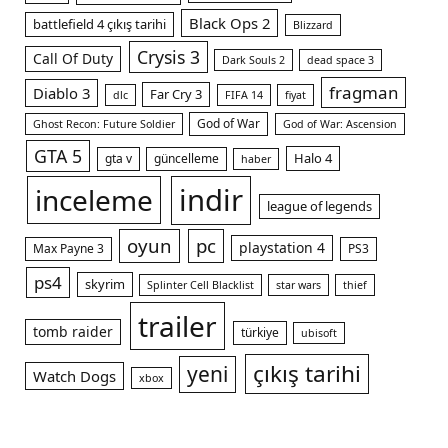
Black Ops 2
battlefield 4 çıkış tarihi
Blizzard
Crysis 3
Call Of Duty
Dark Souls 2
dead space 3
fragman
Diablo 3
Far Cry 3
dlc
FIFA 14
fiyat
God of War
Ghost Recon: Future Soldier
God of War: Ascension
GTA 5
Halo 4
gta v
güncelleme
haber
indir
inceleme
league of legends
oyun
pc
playstation 4
Max Payne 3
PS3
ps4
skyrim
Splinter Cell Blacklist
star wars
thief
trailer
tomb raider
türkiye
ubisoft
çıkış tarihi
yeni
Watch Dogs
xbox