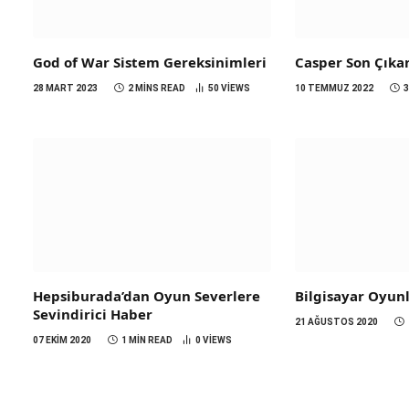
God of War Sistem Gereksinimleri
Casper Son Çıka
28 MART 2023
2 MINS READ
50
VIEWS
10 TEMMUZ 2022
Hepsiburada’dan Oyun Severlere
Bilgisayar Oyunl
Sevindirici Haber
21 AĞUSTOS 2020
07 EKIM 2020
1 MIN READ
0
VIEWS