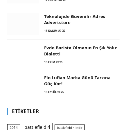
Teknolojide Güvenilir Adres
Advertstore
15 KASIM 2025
Evde Barista Olmanın En Şık Yolu:
Bialetti
15 EKIM 2025
m
Flo Lufian Marka Günü Tarzına
Güç Kat!
15 EYLÜL 2025
ETIKETLER
battlefield 4
2014
battlefield 4 indir