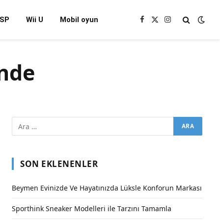
SP
Wii U
Mobil oyun
Facebook
X
Instagram
(Twitter)
inde
SON EKLENENLER
Beymen Evinizde Ve Hayatınızda Lüksle Konforun Markası
Sporthink Sneaker Modelleri ile Tarzını Tamamla