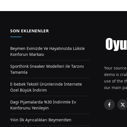
SON EKLENENLER
Beymen Evinizde Ve Hayatınızda Lüksle
Konforun Markası
Sporthink Sneaker Modelleri ile Tarzını
Your source 
Tamamla
demo is craf
use of the th
E-bebek Tekstil Ürünlerinde İnternete
our main pa
Özel Büyük İndirim
Dagi Pijamalarda %30 İndirimle Ev
Facebook
X
Konforunu Yenileyin
(T
Yılın İlk Ayrıcalıkları Beymen’den