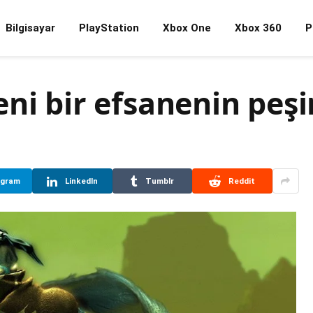
Bilgisayar
PlayStation
Xbox One
Xbox 360
P
ni bir efsanenin peş
egram
LinkedIn
Tumblr
Reddit