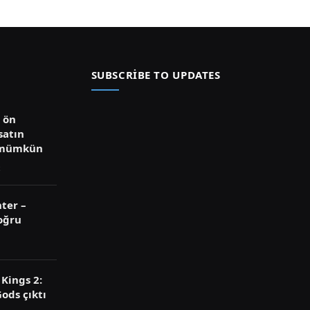
SUBSCRIBE TO UPDATES
ü ön
satın
 mümkün
ter –
oğru
Kings 2:
ods çıktı