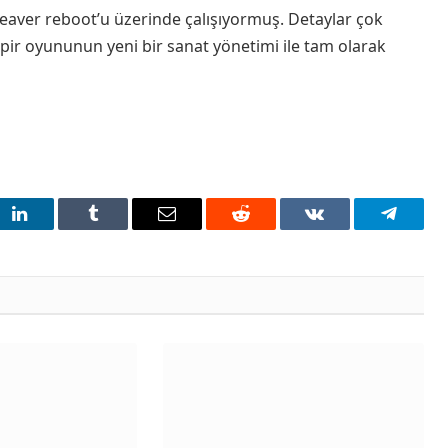
eaver reboot’u üzerinde çalışıyormuş. Detaylar çok
ir oyununun yeni bir sanat yönetimi ile tam olarak
t
LinkedIn
Tumblr
Email
Reddit
VKontakte
Telegra