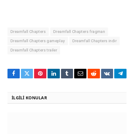
Dreamfall Chapters
Dreamfall Chapters fragman
Dreamfall Chapters gameplay
Dreamfall Chapters indir
Dreamfall Chapters trailer
Facebook
Twitter
Pinterest
LinkedIn
Tumblr
Email
Reddit
VKontakte
Teleg
İLGILI KONULAR