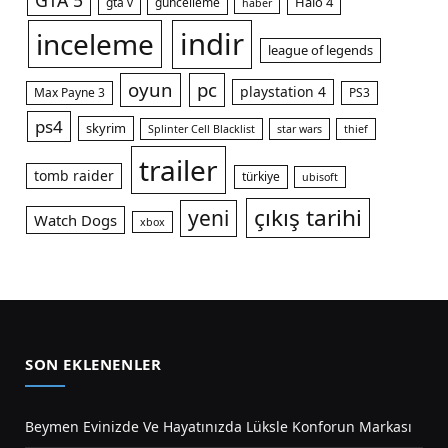
GTA 5
Halo 4
gta v
güncelleme
haber
indir
inceleme
league of legends
oyun
pc
playstation 4
Max Payne 3
PS3
ps4
skyrim
Splinter Cell Blacklist
star wars
thief
trailer
tomb raider
türkiye
ubisoft
çıkış tarihi
yeni
Watch Dogs
xbox
SON EKLENENLER
Beymen Evinizde Ve Hayatınızda Lüksle Konforun Markası