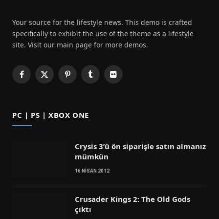
Your source for the lifestyle news. This demo is crafted
specifically to exhibit the use of the theme as a lifestyle
site. Visit our main page for more demos.
Facebook
X
Pinterest
Tumblr
Flickr
(Twitter)
PC | PS | XBOX ONE
Crysis 3’ü ön siparişle satın almanız
mümkün
16 NISAN 2012
Crusader Kings 2: The Old Gods
çıktı