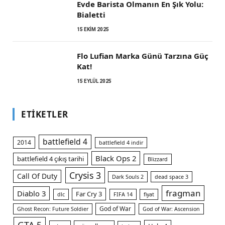
Evde Barista Olmanın En Şık Yolu:
Bialetti
15 EKIM 2025
Flo Lufian Marka Günü Tarzına Güç
Kat!
15 EYLÜL 2025
ETIKETLER
battlefield 4
2014
battlefield 4 indir
Black Ops 2
battlefield 4 çıkış tarihi
Blizzard
Crysis 3
Call Of Duty
Dark Souls 2
dead space 3
fragman
Diablo 3
Far Cry 3
dlc
FIFA 14
fiyat
God of War
Ghost Recon: Future Soldier
God of War: Ascension