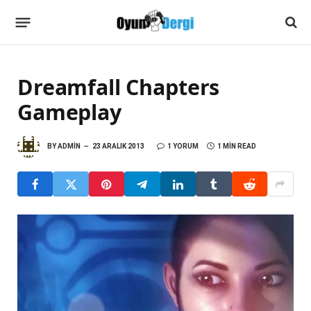
Dreamfall Chapters
Gameplay
BY
ADMIN
23 ARALIK 2013
1 YORUM
1 MIN READ