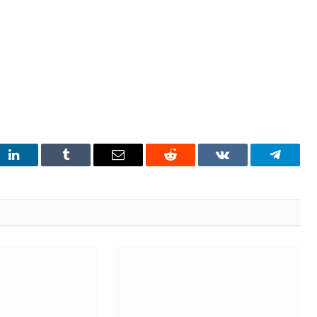
t
LinkedIn
Tumblr
Email
Reddit
VKontakte
Telegra