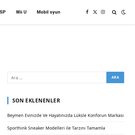
SP
Wii U
Mobil oyun
Facebook
X
Instagram
(Twitter)
SON EKLENENLER
Beymen Evinizde Ve Hayatınızda Lüksle Konforun Markası
Sporthink Sneaker Modelleri ile Tarzını Tamamla