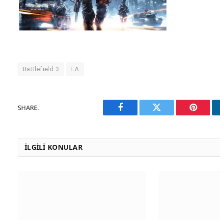
Battlefield 3
EA
SHARE.
Facebook
Twitter
Pinteres
İLGILI KONULAR