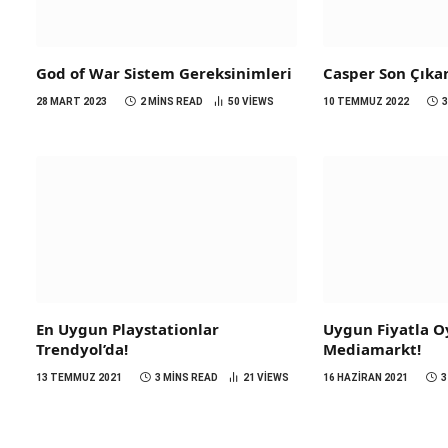
God of War Sistem Gereksinimleri
Casper Son Çıka
28 MART 2023
2 MINS READ
50
VIEWS
10 TEMMUZ 2022
En Uygun Playstationlar
Uygun Fiyatla Oy
Trendyol’da!
Mediamarkt!
13 TEMMUZ 2021
3 MINS READ
21
VIEWS
16 HAZIRAN 2021
3