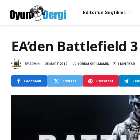
Editör’ün Seçtikleri
EA’den Battlefield 3
BY
ADMIN
28 MART 2012
YORUM YAPILMAMIŞ
1 MIN READ
Facebook
Twitter
Pinterest
Tel