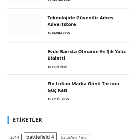
Teknolojide Güvenilir Adres
Advertstore
15 KASIM 2025
Evde Barista Olmanın En Şık Yolu:
Bialetti
15 EKIM 2025
m
Flo Lufian Marka Günü Tarzına
Güç Kat!
15 EYLÜL 2025
ETIKETLER
battlefield 4
2014
battlefield 4 indir