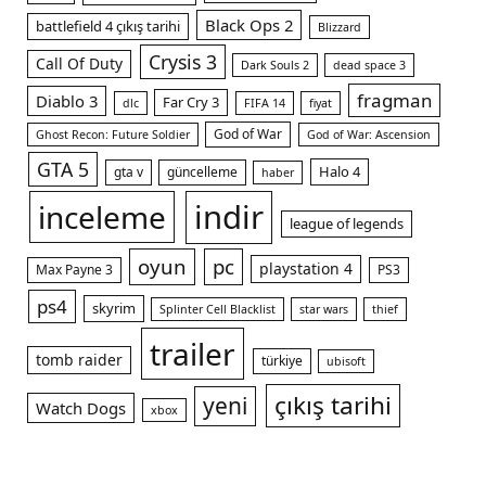
Black Ops 2
battlefield 4 çıkış tarihi
Blizzard
Crysis 3
Call Of Duty
Dark Souls 2
dead space 3
fragman
Diablo 3
Far Cry 3
dlc
FIFA 14
fiyat
God of War
Ghost Recon: Future Soldier
God of War: Ascension
GTA 5
Halo 4
gta v
güncelleme
haber
indir
inceleme
league of legends
oyun
pc
playstation 4
Max Payne 3
PS3
ps4
skyrim
Splinter Cell Blacklist
star wars
thief
trailer
tomb raider
türkiye
ubisoft
çıkış tarihi
yeni
Watch Dogs
xbox