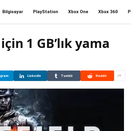
Bilgisayar
PlayStation
Xbox One
Xbox 360
P
 için 1 GB’lık yama
egram
LinkedIn
Tumblr
Reddit