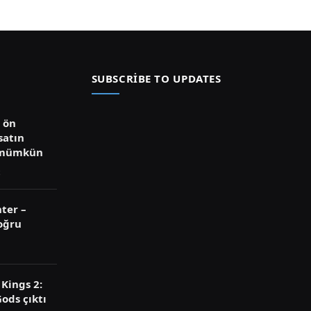
SUBSCRIBE TO UPDATES
ü ön
satın
 mümkün
ter –
oğru
Kings 2:
ods çıktı