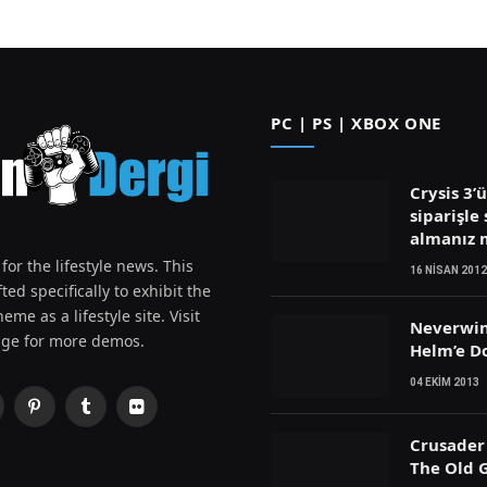
PC | PS | XBOX ONE
Crysis 3’
siparişle 
almanız
for the lifestyle news. This
16 NISAN 2012
ted specifically to exhibit the
eme as a lifestyle site. Visit
Neverwin
ge for more demos.
Helm’e D
04 EKIM 2013
Pinterest
Tumblr
Flickr
witter)
Crusader 
The Old G