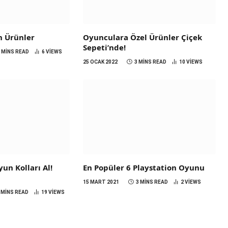
n Ürünler
Oyunculara Özel Ürünler Çiçek
Sepeti’nde!
3 MINS READ
6
VIEWS
25 OCAK 2022
3 MINS READ
10
VIEWS
un Kolları Al!
En Popüler 6 Playstation Oyunu
15 MART 2021
3 MINS READ
2
VIEWS
 MINS READ
19
VIEWS