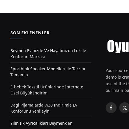
SON EKLENENLER
Beymen Evinizde Ve Hayatınızda Lüksle
Konforun Markası
Sporthink Sneaker Modelleri ile Tarzını
Your source 
Tamamla
demo is craf
use of the th
E-bebek Tekstil Ürünlerinde İnternete
our main pa
Özel Büyük İndirim
Dagi Pijamalarda %30 İndirimle Ev
Facebook
X
Konforunu Yenileyin
(T
Yılın İlk Ayrıcalıkları Beymen’den