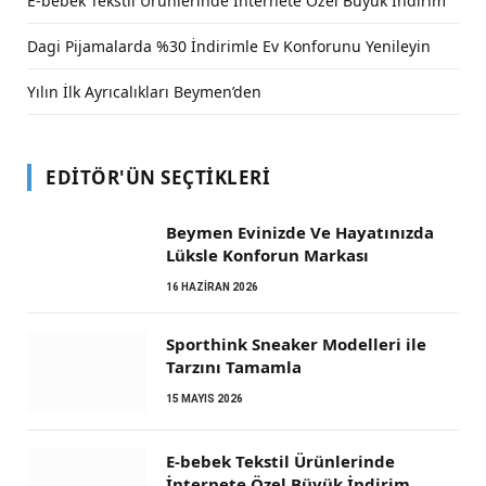
E-bebek Tekstil Ürünlerinde İnternete Özel Büyük İndirim
Dagi Pijamalarda %30 İndirimle Ev Konforunu Yenileyin
Yılın İlk Ayrıcalıkları Beymen’den
EDITÖR'ÜN SEÇTIKLERI
Beymen Evinizde Ve Hayatınızda
Lüksle Konforun Markası
16 HAZIRAN 2026
Sporthink Sneaker Modelleri ile
Tarzını Tamamla
15 MAYIS 2026
E-bebek Tekstil Ürünlerinde
İnternete Özel Büyük İndirim