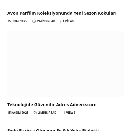
Avon Parfüm Koleksiyonunda Yeni Sezon Kokuları
15 OCAK 2026
2 MINS READ
1
VIEWS
Teknolojide Güvenilir Adres Advertstore
15 KASIM 2025
2 MINS READ
1
VIEWS
Evde Barista Olmanın En Şık Yolu: Bialetti