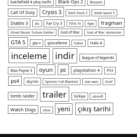
Black Ops 2
battlefield 4 çıkış tarihi
Blizzard
Crysis 3
Call Of Duty
Dark Souls 2
dead space 3
fragman
Diablo 3
Far Cry 3
dlc
FIFA 14
fiyat
God of War
Ghost Recon: Future Soldier
God of War: Ascension
GTA 5
Halo 4
gta v
güncelleme
haber
indir
inceleme
league of legends
oyun
pc
playstation 4
Max Payne 3
PS3
ps4
skyrim
Splinter Cell Blacklist
star wars
thief
trailer
tomb raider
türkiye
ubisoft
çıkış tarihi
yeni
Watch Dogs
xbox