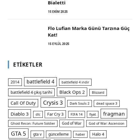
Bialetti
15 EKIM 2025
Flo Lufian Marka Günü Tarzına Güç
Kat!
15 EYLÜL 2025
ETIKETLER
battlefield 4
2014
battlefield 4 indir
Black Ops 2
battlefield 4 çıkış tarihi
Blizzard
Crysis 3
Call Of Duty
Dark Souls 2
dead space 3
fragman
Diablo 3
Far Cry 3
dlc
FIFA 14
fiyat
God of War
Ghost Recon: Future Soldier
God of War: Ascension
GTA 5
Halo 4
gta v
güncelleme
haber