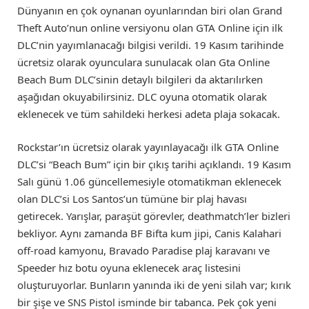
Dünyanın en çok oynanan oyunlarından biri olan Grand
Theft Auto’nun online versiyonu olan GTA Online için ilk
DLC’nin yayımlanacağı bilgisi verildi. 19 Kasım tarihinde
ücretsiz olarak oyunculara sunulacak olan Gta Online
Beach Bum DLC’sinin detaylı bilgileri da aktarılırken
aşağıdan okuyabilirsiniz. DLC oyuna otomatik olarak
eklenecek ve tüm sahildeki herkesi adeta plaja sokacak.
Rockstar’ın ücretsiz olarak yayınlayacağı ilk GTA Online
DLC’si “Beach Bum” için bir çıkış tarihi açıklandı. 19 Kasım
Salı günü 1.06 güncellemesiyle otomatikman eklenecek
olan DLC’si Los Santos’un tümüne bir plaj havası
getirecek. Yarışlar, paraşüt görevler, deathmatch’ler bizleri
bekliyor. Aynı zamanda BF Bifta kum jipi, Canis Kalahari
off-road kamyonu, Bravado Paradise plaj karavanı ve
Speeder hız botu oyuna eklenecek araç listesini
oluşturuyorlar. Bunların yanında iki de yeni silah var; kırık
bir şişe ve SNS Pistol isminde bir tabanca. Pek çok yeni