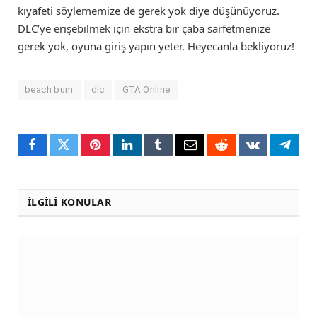
kıyafeti söylememize de gerek yok diye düşünüyoruz.
DLC’ye erişebilmek için ekstra bir çaba sarfetmenize
gerek yok, oyuna giriş yapın yeter. Heyecanla bekliyoruz!
beach bum
dlc
GTA Online
Facebook
Twitter
Pinterest
LinkedIn
Tumblr
Email
Reddit
VKontakte
Teleg
İLGILI KONULAR