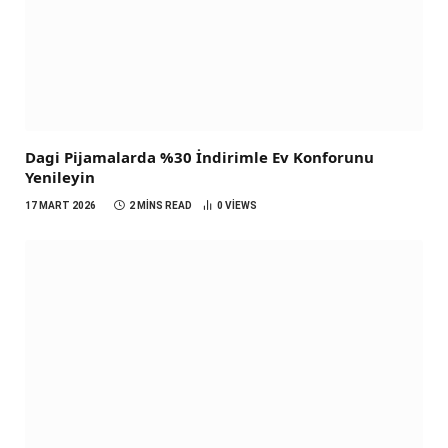
Dagi Pijamalarda %30 İndirimle Ev Konforunu
Yenileyin
17 MART 2026
2 MINS READ
0
VIEWS