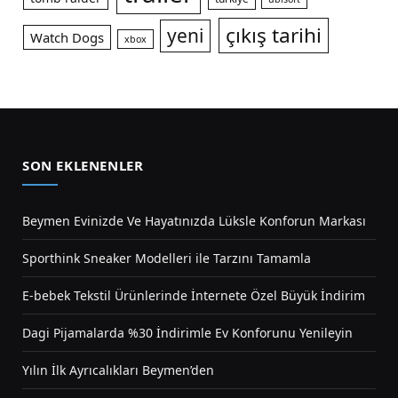
çıkış tarihi
yeni
Watch Dogs
xbox
SON EKLENENLER
Beymen Evinizde Ve Hayatınızda Lüksle Konforun Markası
Sporthink Sneaker Modelleri ile Tarzını Tamamla
E-bebek Tekstil Ürünlerinde İnternete Özel Büyük İndirim
Dagi Pijamalarda %30 İndirimle Ev Konforunu Yenileyin
Yılın İlk Ayrıcalıkları Beymen’den