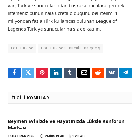
var; Türkiye sunucularından başka sunuculara geçmek
isterseniz bunun hala ücretli olduğunu belirtelim. 1
milyondan fazla Türk kullanıcısı bulunan League of
Legends Türkiye sunucularına siz de katılın.
LoL Türkiye
LoL Türkiye sunucularına geçiş
Facebook
Twitter
Pinterest
LinkedIn
Tumblr
Email
Reddit
VKontakte
Teleg
İLGILI KONULAR
Beymen Evinizde Ve Hayatınızda Lüksle Konforun
Markası
16 HAZIRAN 2026
2 MINS READ
1
VIEWS