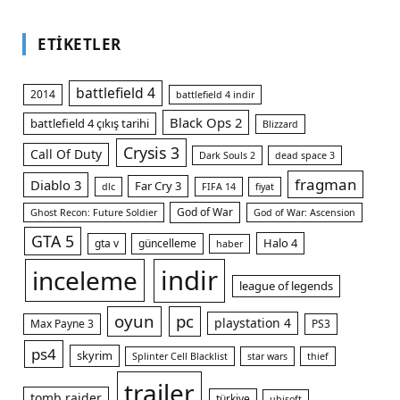
ETIKETLER
battlefield 4
2014
battlefield 4 indir
Black Ops 2
battlefield 4 çıkış tarihi
Blizzard
Crysis 3
Call Of Duty
Dark Souls 2
dead space 3
fragman
Diablo 3
Far Cry 3
dlc
FIFA 14
fiyat
God of War
Ghost Recon: Future Soldier
God of War: Ascension
GTA 5
Halo 4
gta v
güncelleme
haber
indir
inceleme
league of legends
oyun
pc
playstation 4
Max Payne 3
PS3
ps4
skyrim
Splinter Cell Blacklist
star wars
thief
trailer
tomb raider
türkiye
ubisoft