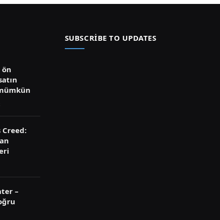
SUBSCRIBE TO UPDATES
ü ön
satın
 mümkün
s Creed:
ran
eri
ter –
oğru