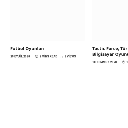
Futbol Oyunları
Tactic Force; Tü
Bilgisayar Oyun
29 EYLÜL 2020
2 MINS READ
2
VIEWS
10 TEMMUZ 2020
1