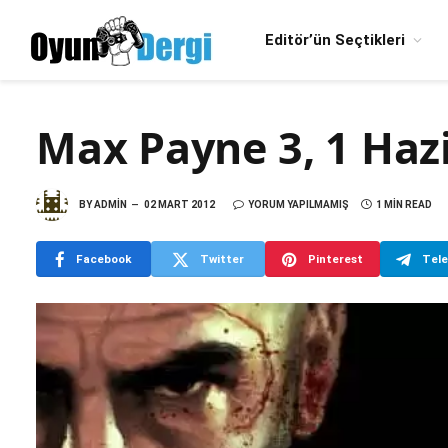
Editör’ün Seçtikleri
Max Payne 3, 1 Hazi
BY
ADMIN
02 MART 2012
YORUM YAPILMAMIŞ
1 MIN READ
Facebook
Twitter
Pinterest
Tel