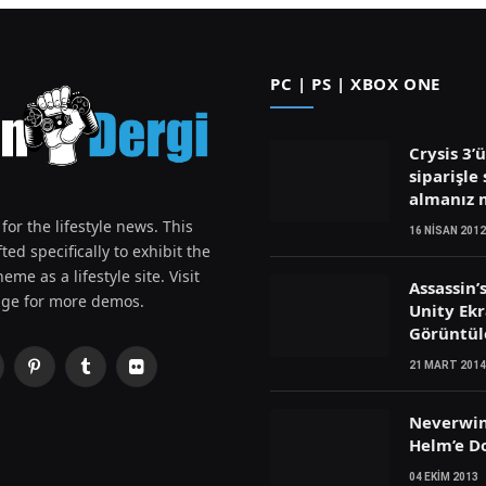
PC | PS | XBOX ONE
Crysis 3’
siparişle 
almanız
for the lifestyle news. This
16 NISAN 2012
ted specifically to exhibit the
eme as a lifestyle site. Visit
Assassin’
ge for more demos.
Unity Ek
Görüntül
21 MART 2014
Pinterest
Tumblr
Flickr
witter)
Neverwin
Helm’e D
04 EKIM 2013