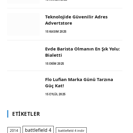
Teknolojide Güvenilir Adres
m
Advertstore
15 KASIM 2025
Evde Barista Olmanın En Şık Yolu:
Bialetti
15 EKIM 2025
Flo Lufian Marka Günü Tarzına
Güç Kat!
15 EYLÜL 2025
ETIKETLER
battlefield 4
2014
battlefield 4 indir