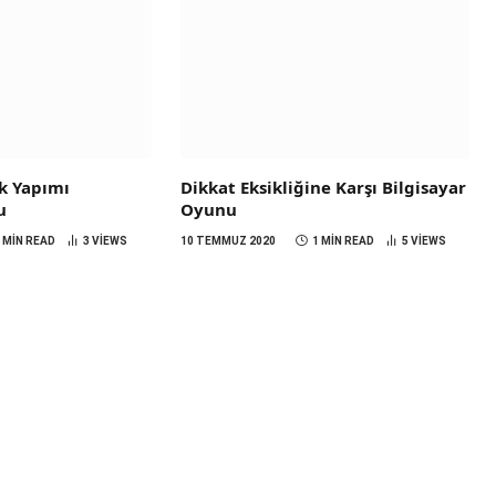
rk Yapımı
Dikkat Eksikliğine Karşı Bilgisayar
u
Oyunu
 MIN READ
3
VIEWS
10 TEMMUZ 2020
1 MIN READ
5
VIEWS