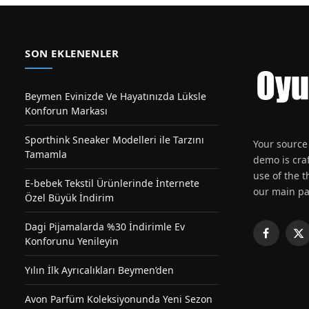
SON EKLENENLER
Beymen Evinizde Ve Hayatınızda Lüksle
Konforun Markası
Sporthink Sneaker Modelleri ile Tarzını
Your source 
Tamamla
demo is craf
use of the th
E-bebek Tekstil Ürünlerinde İnternete
our main pa
Özel Büyük İndirim
Dagi Pijamalarda %30 İndirimle Ev
Facebook
X
Konforunu Yenileyin
(T
Yılın İlk Ayrıcalıkları Beymen’den
Avon Parfüm Koleksiyonunda Yeni Sezon