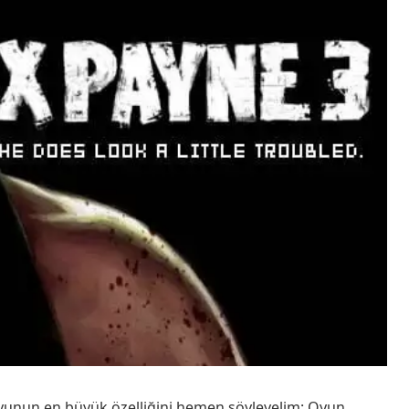
Oyunun en büyük özelliğini hemen söyleyelim: Oyun