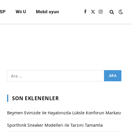
SP
Wii U
Mobil oyun
Facebook
X
Instagram
(Twitter)
SON EKLENENLER
Beymen Evinizde Ve Hayatınızda Lüksle Konforun Markası
Sporthink Sneaker Modelleri ile Tarzını Tamamla