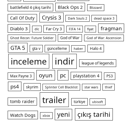
Black Ops 2
battlefield 4 çıkış tarihi
Blizzard
Crysis 3
Call Of Duty
Dark Souls 2
dead space 3
fragman
Diablo 3
Far Cry 3
dlc
FIFA 14
fiyat
God of War
Ghost Recon: Future Soldier
God of War: Ascension
GTA 5
Halo 4
gta v
güncelleme
haber
indir
inceleme
league of legends
oyun
pc
playstation 4
Max Payne 3
PS3
ps4
skyrim
Splinter Cell Blacklist
star wars
thief
trailer
tomb raider
türkiye
ubisoft
çıkış tarihi
yeni
Watch Dogs
xbox