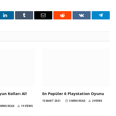
t
LinkedIn
Tumblr
Email
Reddit
VKontakte
Telegra
un Kolları Al!
En Popüler 6 Playstation Oyunu
15 MART 2021
3 MINS READ
2
VIEWS
 MINS READ
19
VIEWS