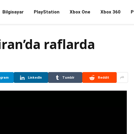
Bilgisayar
PlayStation
Xbox One
Xbox 360
P
ran’da raflarda
egram
LinkedIn
Tumblr
Reddit