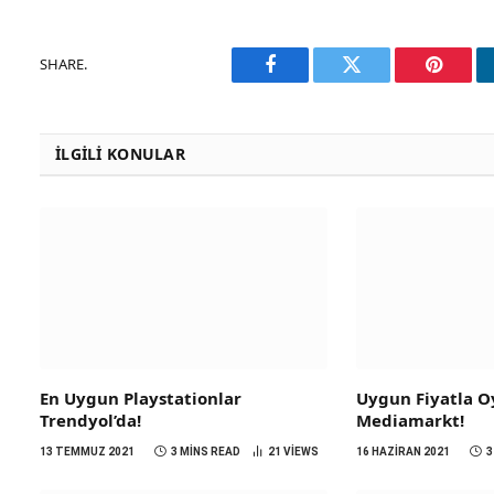
SHARE.
Facebook
Twitter
Pinteres
İLGILI KONULAR
En Uygun Playstationlar
Uygun Fiyatla Oy
Trendyol’da!
Mediamarkt!
13 TEMMUZ 2021
3 MINS READ
21
VIEWS
16 HAZIRAN 2021
3