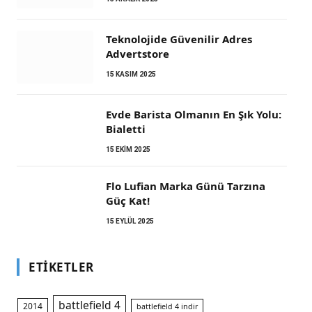
Teknolojide Güvenilir Adres
Advertstore
15 KASIM 2025
Evde Barista Olmanın En Şık Yolu:
m
Bialetti
15 EKIM 2025
Flo Lufian Marka Günü Tarzına
Güç Kat!
15 EYLÜL 2025
ETIKETLER
battlefield 4
2014
battlefield 4 indir