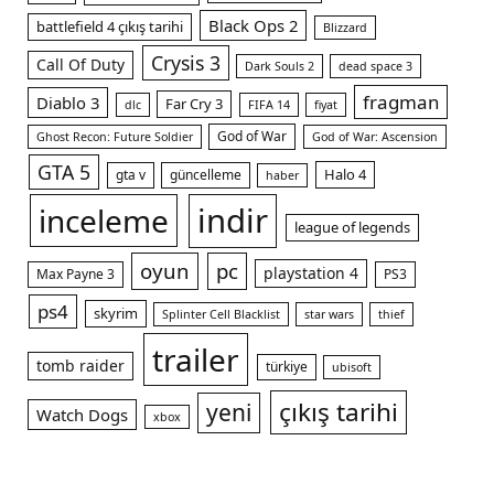
Black Ops 2
battlefield 4 çıkış tarihi
Blizzard
Crysis 3
Call Of Duty
Dark Souls 2
dead space 3
fragman
Diablo 3
Far Cry 3
dlc
FIFA 14
fiyat
God of War
Ghost Recon: Future Soldier
God of War: Ascension
GTA 5
Halo 4
gta v
güncelleme
haber
indir
inceleme
league of legends
oyun
pc
playstation 4
Max Payne 3
PS3
ps4
skyrim
Splinter Cell Blacklist
star wars
thief
trailer
tomb raider
türkiye
ubisoft
çıkış tarihi
yeni
Watch Dogs
xbox