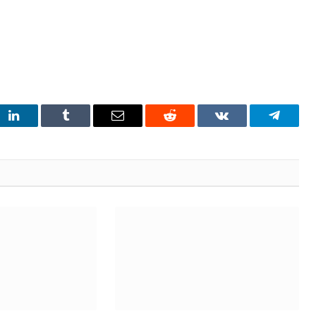
t
LinkedIn
Tumblr
Email
Reddit
VKontakte
Telegra