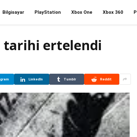
Bilgisayar
PlayStation
Xbox One
Xbox 360
P
 tarihi ertelendi
egram
LinkedIn
Tumblr
Reddit