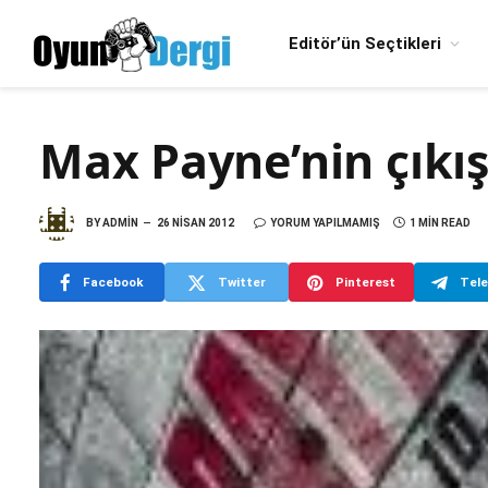
Editör’ün Seçtikleri
Max Payne’nin çıkış
BY
ADMIN
26 NISAN 2012
YORUM YAPILMAMIŞ
1 MIN READ
Facebook
Twitter
Pinterest
Tel