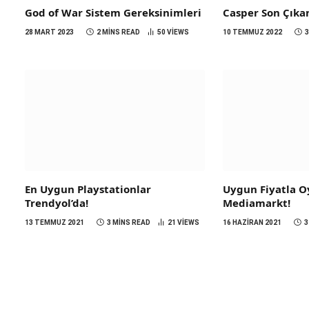
God of War Sistem Gereksinimleri
Casper Son Çıka
28 MART 2023
2 MINS READ
50
VIEWS
10 TEMMUZ 2022
En Uygun Playstationlar
Uygun Fiyatla Oy
Trendyol’da!
Mediamarkt!
13 TEMMUZ 2021
3 MINS READ
21
VIEWS
16 HAZIRAN 2021
3