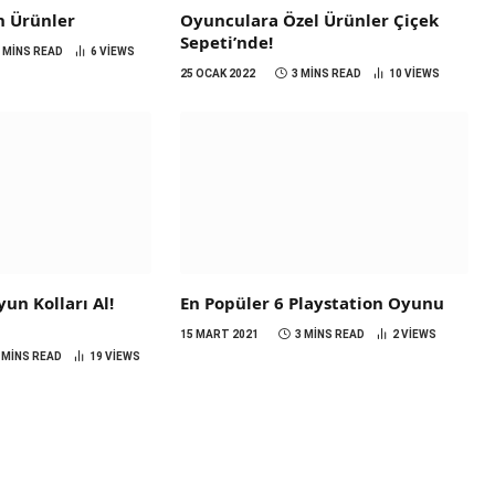
n Ürünler
Oyunculara Özel Ürünler Çiçek
Sepeti’nde!
3 MINS READ
6
VIEWS
25 OCAK 2022
3 MINS READ
10
VIEWS
un Kolları Al!
En Popüler 6 Playstation Oyunu
15 MART 2021
3 MINS READ
2
VIEWS
 MINS READ
19
VIEWS