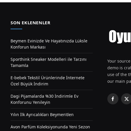
SON EKLENENLER
Beymen Evinizde Ve Hayatınızda Lüksle
Konforun Markası
Sporthink Sneaker Modelleri ile Tarzını
Your source 
Tamamla
demo is craf
use of the th
E-bebek Tekstil Ürünlerinde İnternete
our main pa
Özel Büyük İndirim
Dagi Pijamalarda %30 İndirimle Ev
Facebook
X
Konforunu Yenileyin
(T
Yılın İlk Ayrıcalıkları Beymen’den
Avon Parfüm Koleksiyonunda Yeni Sezon