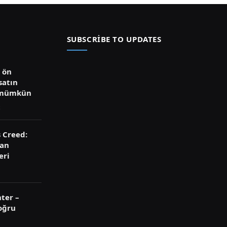
SUBSCRIBE TO UPDATES
ü ön
satın
 mümkün
s Creed:
ran
eri
ter –
oğru