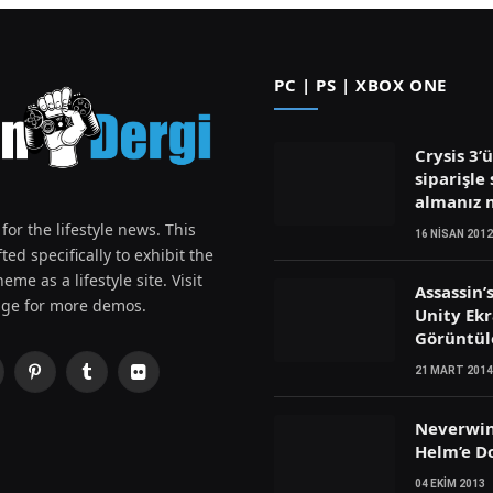
PC | PS | XBOX ONE
Crysis 3’
siparişle 
almanız
for the lifestyle news. This
16 NISAN 2012
ted specifically to exhibit the
eme as a lifestyle site. Visit
Assassin’
ge for more demos.
Unity Ek
Görüntül
21 MART 2014
Pinterest
Tumblr
Flickr
witter)
Neverwin
Helm’e D
04 EKIM 2013