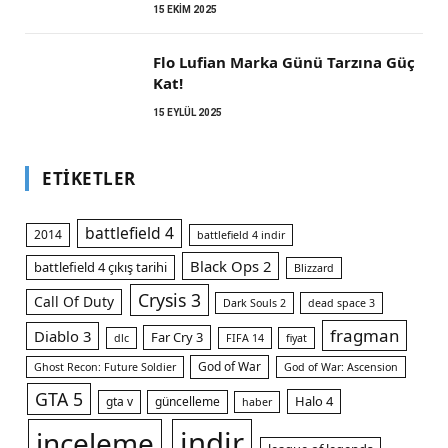
15 EKIM 2025
Flo Lufian Marka Günü Tarzına Güç
Kat!
15 EYLÜL 2025
ETIKETLER
battlefield 4
2014
battlefield 4 indir
Black Ops 2
battlefield 4 çıkış tarihi
Blizzard
Crysis 3
Call Of Duty
Dark Souls 2
dead space 3
fragman
Diablo 3
Far Cry 3
dlc
FIFA 14
fiyat
God of War
Ghost Recon: Future Soldier
God of War: Ascension
GTA 5
Halo 4
gta v
güncelleme
haber
indir
inceleme