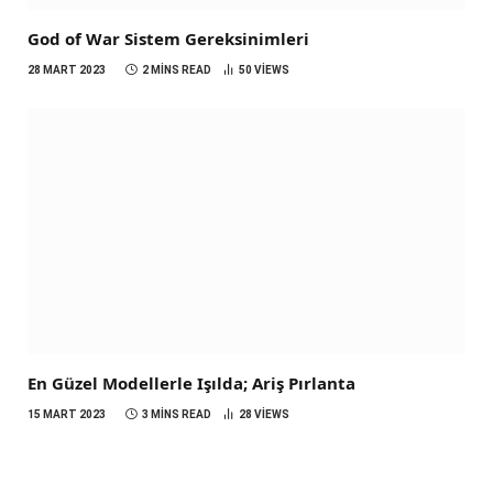
God of War Sistem Gereksinimleri
28 MART 2023
2 MINS READ
50
VIEWS
En Güzel Modellerle Işılda; Ariş Pırlanta
15 MART 2023
3 MINS READ
28
VIEWS