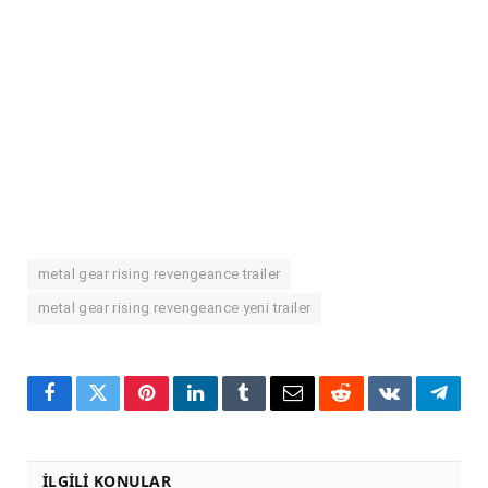
metal gear rising revengeance trailer
metal gear rising revengeance yeni trailer
Facebook
Twitter
Pinterest
LinkedIn
Tumblr
Email
Reddit
VKontakte
Teleg
İLGILI KONULAR