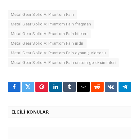
Metal Gear Solid V: Phantom Pain
Metal Gear Solid V: Phantom Pain fragman
Metal Gear Solid V: Phantom Pain hileleri
Metal Gear Solid V: Phantom Pain indir
Metal Gear Solid V: Phantom Pain oynanış videosu
Metal Gear Solid V: Phantom Pain sistem gereksinimleri
Facebook
Twitter
Pinterest
LinkedIn
Tumblr
Email
Reddit
VKontakte
Teleg
İLGILI KONULAR