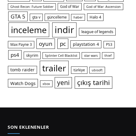
God of War
Ghost Recon: Future Soldier
God of War: Ascension
GTA 5
Halo 4
gta v
güncelleme
haber
indir
inceleme
league of legends
oyun
pc
playstation 4
Max Payne 3
PS3
ps4
skyrim
Splinter Cell Blacklist
star wars
thief
trailer
tomb raider
türkiye
ubisoft
çıkış tarihi
yeni
Watch Dogs
xbox
SON EKLENENLER