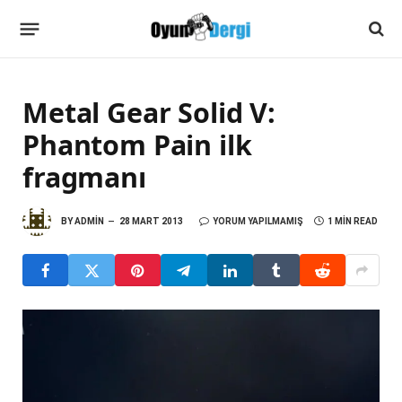
Metal Gear Solid V:
Phantom Pain ilk
fragmanı
BY
ADMIN
28 MART 2013
YORUM YAPILMAMIŞ
1 MIN READ