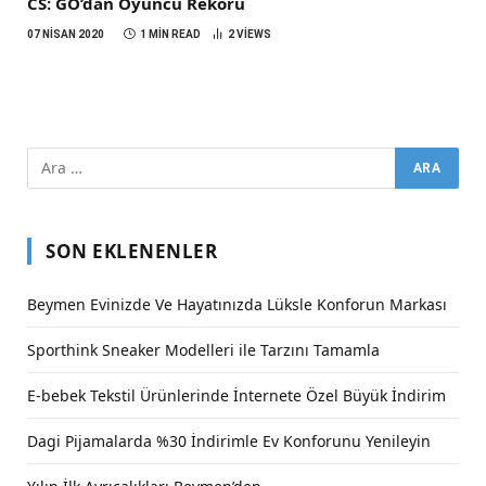
CS: GO’dan Oyuncu Rekoru
07 NISAN 2020
1 MIN READ
2
VIEWS
SON EKLENENLER
Beymen Evinizde Ve Hayatınızda Lüksle Konforun Markası
Sporthink Sneaker Modelleri ile Tarzını Tamamla
E-bebek Tekstil Ürünlerinde İnternete Özel Büyük İndirim
Dagi Pijamalarda %30 İndirimle Ev Konforunu Yenileyin