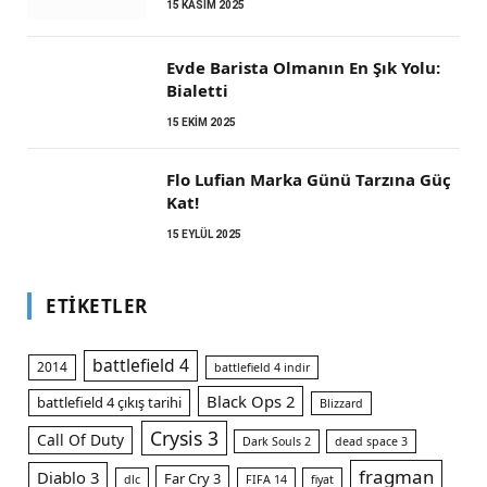
15 KASIM 2025
Evde Barista Olmanın En Şık Yolu:
Bialetti
15 EKIM 2025
Flo Lufian Marka Günü Tarzına Güç
Kat!
15 EYLÜL 2025
ETIKETLER
battlefield 4
2014
battlefield 4 indir
Black Ops 2
battlefield 4 çıkış tarihi
Blizzard
Crysis 3
Call Of Duty
Dark Souls 2
dead space 3
fragman
Diablo 3
Far Cry 3
dlc
FIFA 14
fiyat