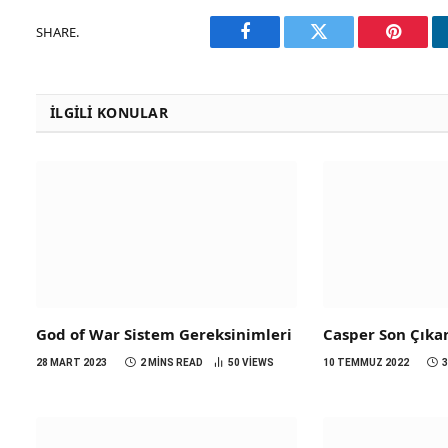
SHARE.
Facebook
Twitter
Pinteres
İLGILI KONULAR
God of War Sistem Gereksinimleri
Casper Son Çıka
28 MART 2023
2 MINS READ
50
VIEWS
10 TEMMUZ 2022