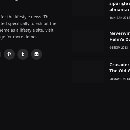
siparişle 
almanız
for the lifestyle news. This
16 NISAN 2012
ted specifically to exhibit the
eme as a lifestyle site. Visit
Neverwin
ge for more demos.
Helm’e D
04 EKIM 2013
Pinterest
Tumblr
Flickr
witter)
Crusader 
The Old G
28 MAYIS 2013