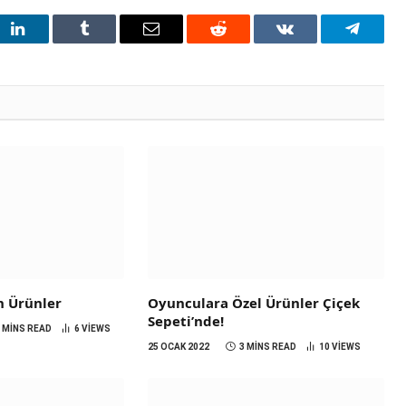
t
LinkedIn
Tumblr
Email
Reddit
VKontakte
Telegra
n Ürünler
Oyunculara Özel Ürünler Çiçek
Sepeti’nde!
3 MINS READ
6
VIEWS
25 OCAK 2022
3 MINS READ
10
VIEWS