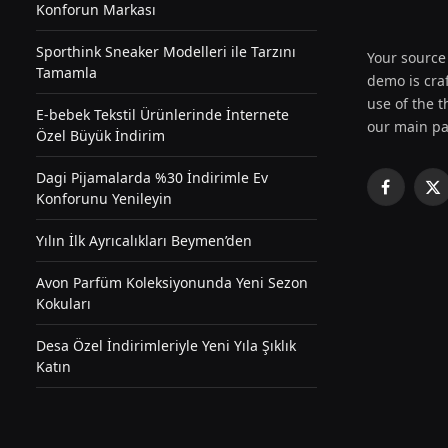
Konforun Markası
Sporthink Sneaker Modelleri ile Tarzını
Your source 
Tamamla
demo is craf
use of the th
E-bebek Tekstil Ürünlerinde İnternete
our main pa
Özel Büyük İndirim
Dagi Pijamalarda %30 İndirimle Ev
Facebook
X
Konforunu Yenileyin
(T
Yılın İlk Ayrıcalıkları Beymen’den
Avon Parfüm Koleksiyonunda Yeni Sezon
Kokuları
Desa Özel İndirimleriyle Yeni Yıla Şıklık
Katın