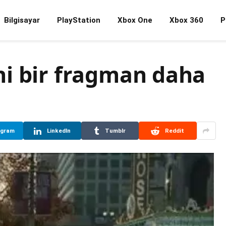
Bilgisayar
PlayStation
Xbox One
Xbox 360
P
i bir fragman daha
egram
LinkedIn
Tumblr
Reddit