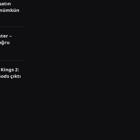
satın
 mümkün
ter –
oğru
Kings 2:
ods çıktı