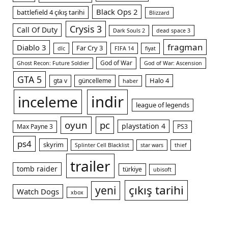
Black Ops 2
battlefield 4 çıkış tarihi
Blizzard
m
Crysis 3
Call Of Duty
Dark Souls 2
dead space 3
fragman
Diablo 3
Far Cry 3
dlc
FIFA 14
fiyat
God of War
Ghost Recon: Future Soldier
God of War: Ascension
GTA 5
Halo 4
gta v
güncelleme
haber
indir
inceleme
league of legends
oyun
pc
playstation 4
Max Payne 3
PS3
ps4
skyrim
Splinter Cell Blacklist
star wars
thief
trailer
tomb raider
türkiye
ubisoft
çıkış tarihi
yeni
Watch Dogs
xbox