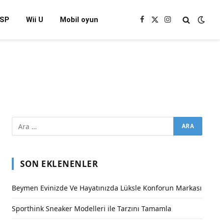
SP
Wii U
Mobil oyun
Facebook
X
Instagram
(Twitter)
SON EKLENENLER
Beymen Evinizde Ve Hayatınızda Lüksle Konforun Markası
Sporthink Sneaker Modelleri ile Tarzını Tamamla