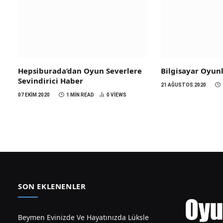
Hepsiburada’dan Oyun Severlere
Bilgisayar Oyunl
Sevindirici Haber
21 AĞUSTOS 2020
07 EKIM 2020
1 MIN READ
0
VIEWS
SON EKLENENLER
Beymen Evinizde Ve Hayatınızda Lüksle