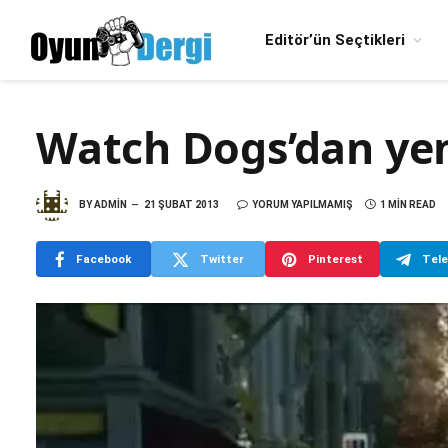
Editör’ün Seçtikleri
Watch Dogs’dan yen
BY
ADMIN
21 ŞUBAT 2013
YORUM YAPILMAMIŞ
1 MIN READ
Facebook
Twitter
Pinterest
Tel