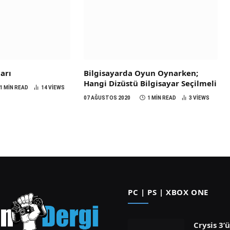
arı
Bilgisayarda Oyun Oynarken;
Hangi Dizüstü Bilgisayar Seçilmeli
1 MIN READ
14
VIEWS
07 AĞUSTOS 2020
1 MIN READ
3
VIEWS
PC | PS | XBOX ONE
Crysis 3’