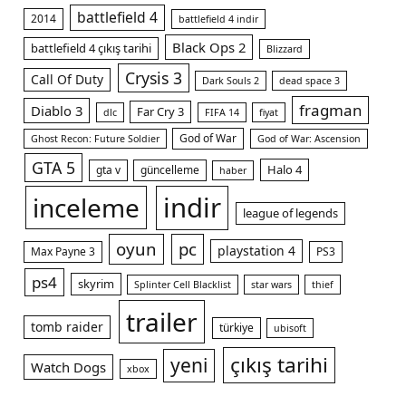
battlefield 4
2014
battlefield 4 indir
Black Ops 2
battlefield 4 çıkış tarihi
Blizzard
Crysis 3
Call Of Duty
Dark Souls 2
dead space 3
fragman
Diablo 3
Far Cry 3
dlc
FIFA 14
fiyat
God of War
Ghost Recon: Future Soldier
God of War: Ascension
GTA 5
Halo 4
gta v
güncelleme
haber
indir
inceleme
league of legends
oyun
pc
playstation 4
Max Payne 3
PS3
ps4
skyrim
Splinter Cell Blacklist
star wars
thief
trailer
tomb raider
türkiye
ubisoft
çıkış tarihi
yeni
Watch Dogs
xbox