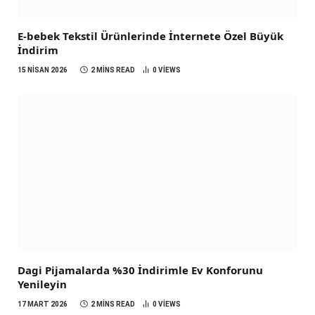
E-bebek Tekstil Ürünlerinde İnternete Özel Büyük
İndirim
15 NISAN 2026
2 MINS READ
0
VIEWS
Dagi Pijamalarda %30 İndirimle Ev Konforunu
Yenileyin
17 MART 2026
2 MINS READ
0
VIEWS