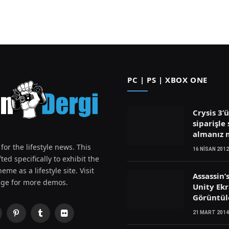
PC | PS | XBOX ONE
Crysis 3’
siparişle 
almanız
for the lifestyle news. This
16 NISAN 2012
ted specifically to exhibit the
eme as a lifestyle site. Visit
Assassin’
ge for more demos.
Unity Ek
Görüntül
21 MART 2014
Pinterest
Tumblr
Flickr
witter)