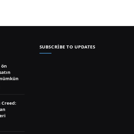
SUBSCRIBE TO UPDATES
ü ön
satın
 mümkün
s Creed:
ran
eri