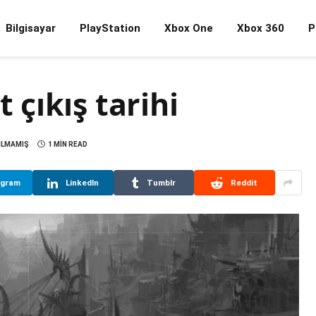
Bilgisayar
PlayStation
Xbox One
Xbox 360
P
çıkış tarihi
ILMAMIŞ
1 MIN READ
egram
LinkedIn
Tumblr
Reddit