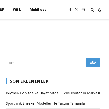
SP
Wii U
Mobil oyun
Facebook
X
Instagram
(Twitter)
SON EKLENENLER
Beymen Evinizde Ve Hayatınızda Lüksle Konforun Markası
Sporthink Sneaker Modelleri ile Tarzını Tamamla