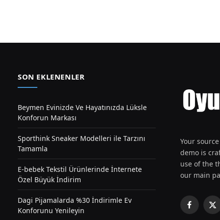
SON EKLENENLER
Beymen Evinizde Ve Hayatınızda Lüksle
Konforun Markası
Sporthink Sneaker Modelleri ile Tarzını
Your source 
Tamamla
demo is craf
use of the th
E-bebek Tekstil Ürünlerinde İnternete
our main pa
Özel Büyük İndirim
Dagi Pijamalarda %30 İndirimle Ev
Facebook
X
Konforunu Yenileyin
(T