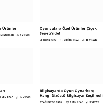
n Ürünler
Oyunculara Özel Ürünler Çiçek
Sepeti’nde!
3 MINS READ
6
VIEWS
25 OCAK 2022
3 MINS READ
10
VIEWS
arı
Bilgisayarda Oyun Oynarken;
Hangi Dizüstü Bilgisayar Seçilmeli
1 MIN READ
14
VIEWS
07 AĞUSTOS 2020
1 MIN READ
3
VIEWS