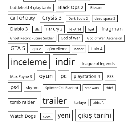
Black Ops 2
battlefield 4 çıkış tarihi
Blizzard
Crysis 3
Call Of Duty
Dark Souls 2
dead space 3
fragman
Diablo 3
Far Cry 3
dlc
FIFA 14
fiyat
God of War
Ghost Recon: Future Soldier
God of War: Ascension
GTA 5
Halo 4
gta v
güncelleme
haber
indir
inceleme
league of legends
oyun
pc
playstation 4
Max Payne 3
PS3
ps4
skyrim
Splinter Cell Blacklist
star wars
thief
trailer
tomb raider
türkiye
ubisoft
çıkış tarihi
yeni
Watch Dogs
xbox