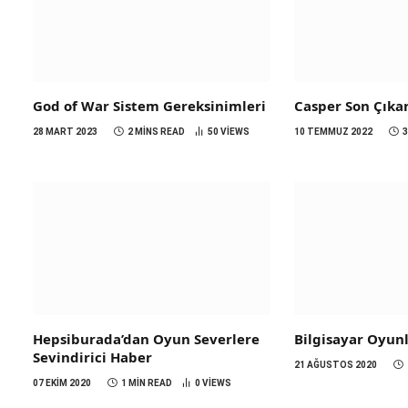
God of War Sistem Gereksinimleri
Casper Son Çıka
28 MART 2023
2 MINS READ
50
VIEWS
10 TEMMUZ 2022
Hepsiburada’dan Oyun Severlere
Bilgisayar Oyunl
Sevindirici Haber
21 AĞUSTOS 2020
07 EKIM 2020
1 MIN READ
0
VIEWS