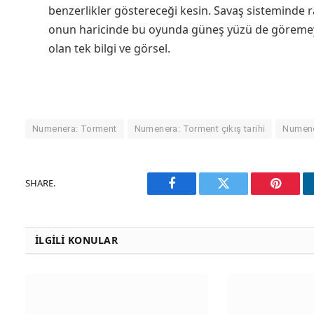
benzerlikler göstereceği kesin. Savaş sisteminde rad
onun haricinde bu oyunda güneş yüzü de göremeye
olan tek bilgi ve görsel.
Numenera: Torment
Numenera: Torment çıkış tarihi
Numene
SHARE.
Facebook
Twitter
Pinteres
İLGILI KONULAR