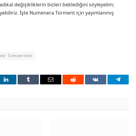
ikal değişikliklerin bizleri beklediğini söyleyelim;
biliriz. İşte Numenera Torment için yayımlanmış
ra: Torment indir
t
LinkedIn
Tumblr
Email
Reddit
VKontakte
Telegra