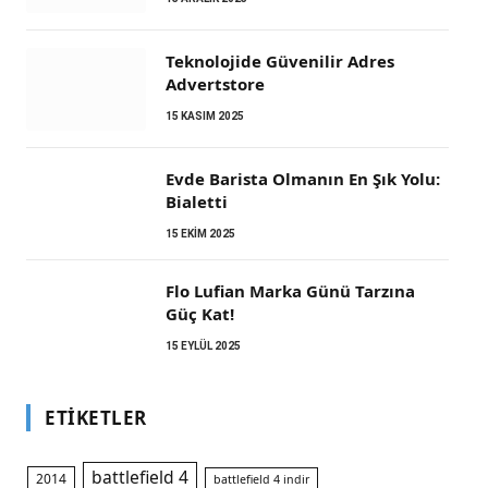
Teknolojide Güvenilir Adres
Advertstore
15 KASIM 2025
Evde Barista Olmanın En Şık Yolu:
Bialetti
15 EKIM 2025
Flo Lufian Marka Günü Tarzına
m
Güç Kat!
15 EYLÜL 2025
ETIKETLER
battlefield 4
2014
battlefield 4 indir