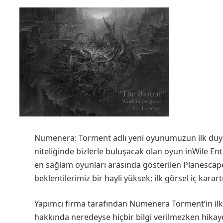
Numenera: Torment adlı yeni oyunumuzun ilk duyu
niteliğinde bizlerle buluşacak olan oyun inWile Ent
en sağlam oyunları arasında gösterilen Planesca
beklentilerimiz bir hayli yüksek; ilk görsel iç karart
Yapımcı firma tarafından Numenera Torment’in ilk
hakkında neredeyse hiçbir bilgi verilmezken hikay