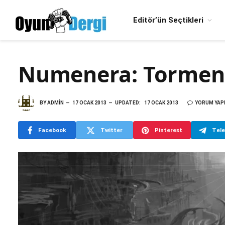
Editör’ün Seçtikleri
Numenera: Torment 
BY
ADMIN
17 OCAK 2013
UPDATED:
17 OCAK 2013
YORUM YAP
Facebook
Twitter
Pinterest
Tel