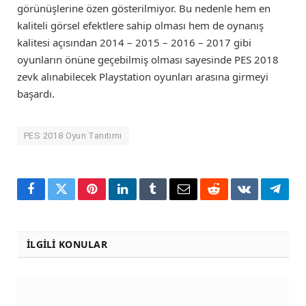
görünüşlerine özen gösterilmiyor. Bu nedenle hem en
kaliteli görsel efektlere sahip olması hem de oynanış
kalitesi açısından 2014 – 2015 – 2016 – 2017 gibi
oyunların önüne geçebilmiş olması sayesinde PES 2018
zevk alınabilecek Playstation oyunları arasına girmeyi
başardı.
PES 2018 Oyun Tanıtımı
Facebook
Twitter
Pinterest
LinkedIn
Tumblr
Email
Reddit
VKontakte
Teleg
İLGILI KONULAR