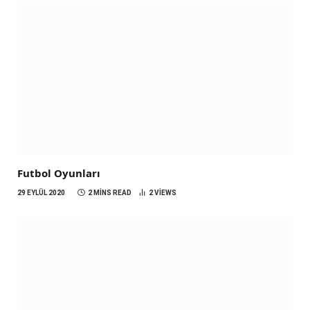
Futbol Oyunları
29 EYLÜL 2020
2 MINS READ
2
VIEWS