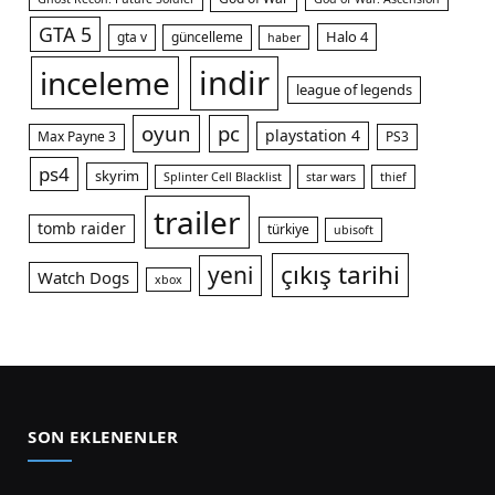
GTA 5
Halo 4
gta v
güncelleme
haber
indir
inceleme
league of legends
oyun
pc
playstation 4
Max Payne 3
PS3
ps4
skyrim
Splinter Cell Blacklist
star wars
thief
trailer
tomb raider
türkiye
ubisoft
çıkış tarihi
yeni
Watch Dogs
xbox
SON EKLENENLER