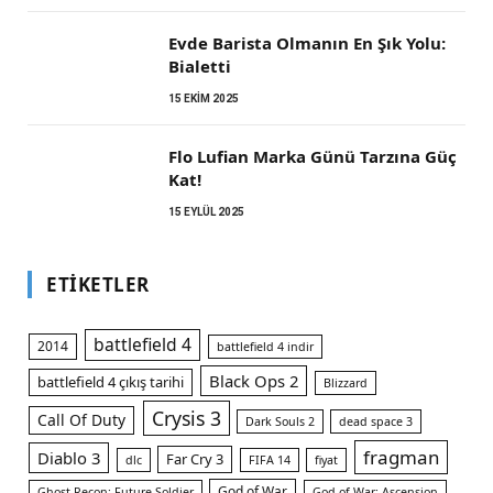
Evde Barista Olmanın En Şık Yolu:
Bialetti
15 EKIM 2025
Flo Lufian Marka Günü Tarzına Güç
Kat!
15 EYLÜL 2025
ETIKETLER
battlefield 4
2014
battlefield 4 indir
Black Ops 2
battlefield 4 çıkış tarihi
Blizzard
Crysis 3
Call Of Duty
Dark Souls 2
dead space 3
fragman
Diablo 3
Far Cry 3
dlc
FIFA 14
fiyat
God of War
Ghost Recon: Future Soldier
God of War: Ascension