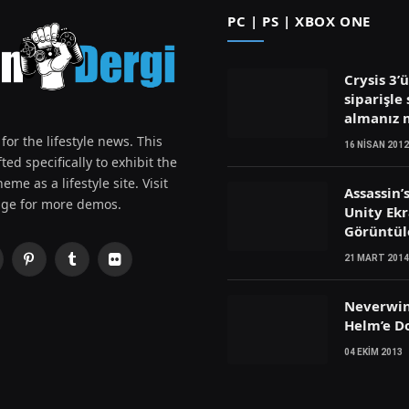
PC | PS | XBOX ONE
Crysis 3’
siparişle 
almanız
for the lifestyle news. This
16 NISAN 2012
ted specifically to exhibit the
eme as a lifestyle site. Visit
Assassin’
ge for more demos.
Unity Ek
Görüntül
21 MART 2014
Pinterest
Tumblr
Flickr
witter)
Neverwin
Helm’e D
04 EKIM 2013