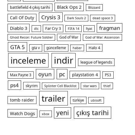
Black Ops 2
battlefield 4 çıkış tarihi
Blizzard
Crysis 3
Call Of Duty
Dark Souls 2
dead space 3
fragman
Diablo 3
Far Cry 3
dlc
FIFA 14
fiyat
God of War
Ghost Recon: Future Soldier
God of War: Ascension
m
GTA 5
Halo 4
gta v
güncelleme
haber
indir
inceleme
league of legends
oyun
pc
playstation 4
Max Payne 3
PS3
ps4
skyrim
Splinter Cell Blacklist
star wars
thief
trailer
tomb raider
türkiye
ubisoft
çıkış tarihi
yeni
Watch Dogs
xbox