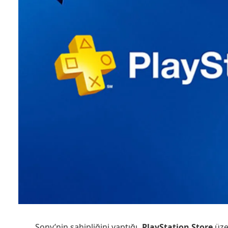
Sony’nin sahipliğini yaptığı
, PlayStation Store
üze