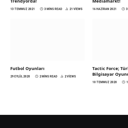
Trendyol’da!
Mediamarkt!
13 TEMMUZ 2021
3 MINS READ
21
VIEWS
16 HAZIRAN 2021
3
Futbol Oyunları
Tactic Force; Tü
Bilgisayar Oyun
29 EYLÜL 2020
2 MINS READ
2
VIEWS
10 TEMMUZ 2020
1