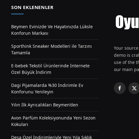
SON EKLENENLER
Beymen Evinizde Ve Hayatınızda Lüksle
Konforun Markası
Sporthink Sneaker Modelleri ile Tarzını
Your source 
Tamamla
demo is craf
use of the th
E-bebek Tekstil Ürünlerinde İnternete
our main pa
Özel Büyük İndirim
Dagi Pijamalarda %30 İndirimle Ev
Facebook
X
Konforunu Yenileyin
(T
Yılın İlk Ayrıcalıkları Beymen’den
Avon Parfüm Koleksiyonunda Yeni Sezon
Kokuları
Desa Özel İndirimleriyle Yeni Yıla Şıklık