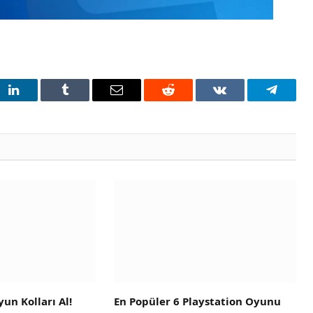
t
LinkedIn
Tumblr
Email
Reddit
VKontakte
Telegra
un Kolları Al!
En Popüler 6 Playstation Oyunu