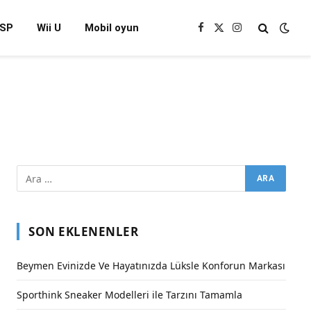
SP
Wii U
Mobil oyun
Facebook
X
Instagram
(Twitter)
SON EKLENENLER
Beymen Evinizde Ve Hayatınızda Lüksle Konforun Markası
Sporthink Sneaker Modelleri ile Tarzını Tamamla