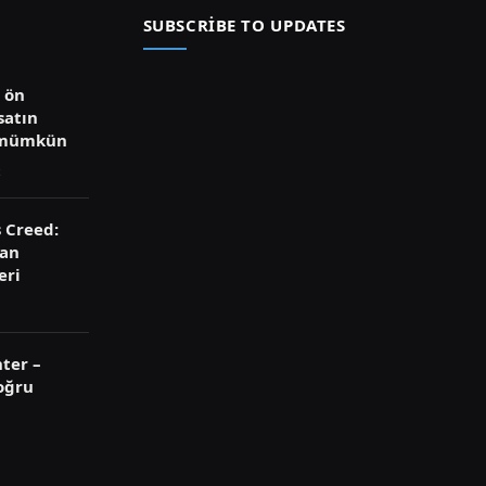
SUBSCRIBE TO UPDATES
ü ön
satın
 mümkün
s Creed:
ran
eri
ter –
oğru