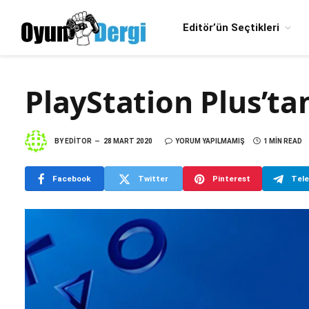
Editör’ün Seçtikleri
PlayStation Plus’ta
BY
EDITOR
28 MART 2020
YORUM YAPILMAMIŞ
1 MIN READ
Facebook
Twitter
Pinterest
Tel