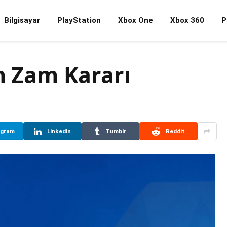
Bilgisayar
PlayStation
Xbox One
Xbox 360
P
n Zam Kararı
egram
LinkedIn
Tumblr
Reddit