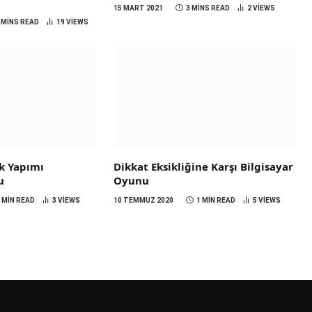
15 MART 2021
3 MINS READ
2
VIEWS
 MINS READ
19
VIEWS
rk Yapımı
Dikkat Eksikliğine Karşı Bilgisayar
u
Oyunu
 MIN READ
3
VIEWS
10 TEMMUZ 2020
1 MIN READ
5
VIEWS