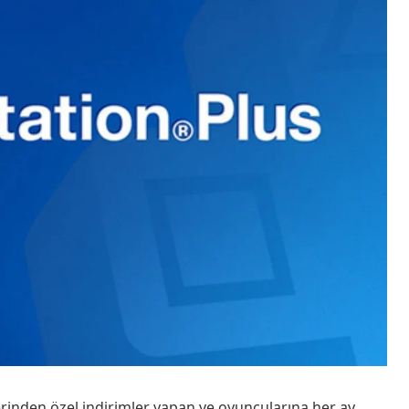
rinden özel indirimler yapan ve oyuncularına her ay