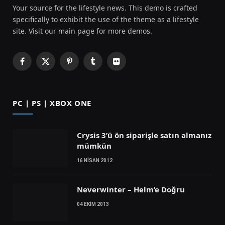
Your source for the lifestyle news. This demo is crafted
specifically to exhibit the use of the theme as a lifestyle
site. Visit our main page for more demos.
Facebook
X
Pinterest
Tumblr
Flickr
(Twitter)
PC | PS | XBOX ONE
Crysis 3’ü ön siparişle satın almanız
mümkün
16 NISAN 2012
Neverwinter – Helm’e Doğru
04 EKIM 2013