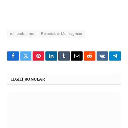
remember me
Remember Me fragman
Facebook
Twitter
Pinterest
LinkedIn
Tumblr
Email
Reddit
VKontakte
Teleg
İLGILI KONULAR