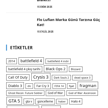
15 EKIM 2025
Flo Lufian Marka Günü Tarzına Güç
Kat!
15 EYLÜL 2025
ETIKETLER
battlefield 4
2014
battlefield 4 indir
Black Ops 2
battlefield 4 çıkış tarihi
Blizzard
Crysis 3
Call Of Duty
Dark Souls 2
dead space 3
fragman
Diablo 3
Far Cry 3
dlc
FIFA 14
fiyat
God of War
Ghost Recon: Future Soldier
God of War: Ascension
GTA 5
Halo 4
gta v
güncelleme
haber