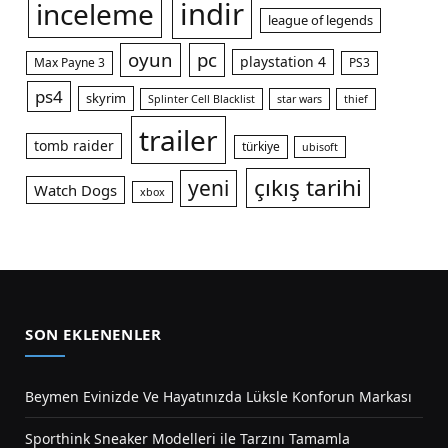
indir
inceleme
league of legends
oyun
pc
playstation 4
Max Payne 3
PS3
ps4
skyrim
Splinter Cell Blacklist
star wars
thief
trailer
tomb raider
türkiye
ubisoft
çıkış tarihi
yeni
Watch Dogs
xbox
SON EKLENENLER
Beymen Evinizde Ve Hayatınızda Lüksle Konforun Markası
Sporthink Sneaker Modelleri ile Tarzını Tamamla