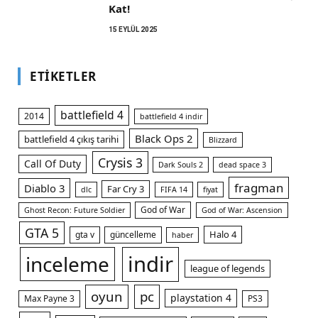
Kat!
15 EYLÜL 2025
ETIKETLER
battlefield 4
2014
battlefield 4 indir
Black Ops 2
battlefield 4 çıkış tarihi
Blizzard
Crysis 3
Call Of Duty
Dark Souls 2
dead space 3
fragman
Diablo 3
Far Cry 3
dlc
FIFA 14
fiyat
God of War
Ghost Recon: Future Soldier
God of War: Ascension
GTA 5
Halo 4
gta v
güncelleme
haber
indir
inceleme
league of legends
oyun
pc
playstation 4
Max Payne 3
PS3