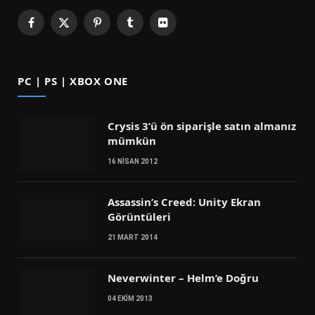
Facebook
X
Pinterest
Tumblr
Flickr
(Twitter)
PC | PS | XBOX ONE
Crysis 3’ü ön siparişle satın almanız
mümkün
16 NISAN 2012
Assassin’s Creed: Unity Ekran
Görüntüleri
21 MART 2014
Neverwinter – Helm’e Doğru
04 EKIM 2013