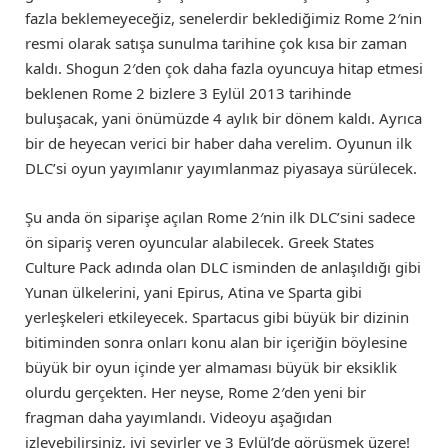
fazla beklemeyeceğiz, senelerdir beklediğimiz Rome 2′nin
resmi olarak satışa sunulma tarihine çok kısa bir zaman
kaldı. Shogun 2′den çok daha fazla oyuncuya hitap etmesi
beklenen Rome 2 bizlere 3 Eylül 2013 tarihinde
buluşacak, yani önümüzde 4 aylık bir dönem kaldı. Ayrıca
bir de heyecan verici bir haber daha verelim. Oyunun ilk
DLC’si oyun yayımlanır yayımlanmaz piyasaya sürülecek.
Şu anda ön siparişe açılan Rome 2′nin ilk DLC’sini sadece
ön sipariş veren oyuncular alabilecek. Greek States
Culture Pack adında olan DLC isminden de anlaşıldığı gibi
Yunan ülkelerini, yani Epirus, Atina ve Sparta gibi
yerleşkeleri etkileyecek. Spartacus gibi büyük bir dizinin
bitiminden sonra onları konu alan bir içeriğin böylesine
büyük bir oyun içinde yer almaması büyük bir eksiklik
olurdu gerçekten. Her neyse, Rome 2′den yeni bir
fragman daha yayımlandı. Videoyu aşağıdan
izleyebilirsiniz, iyi seyirler ve 3 Eylül’de görüşmek üzere!