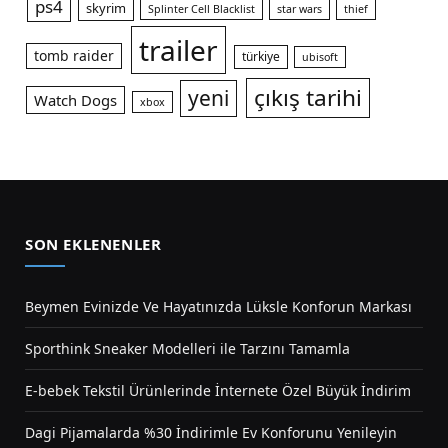
ps4
skyrim
Splinter Cell Blacklist
star wars
thief
trailer
tomb raider
türkiye
ubisoft
çıkış tarihi
yeni
Watch Dogs
xbox
SON EKLENENLER
Beymen Evinizde Ve Hayatınızda Lüksle Konforun Markası
Sporthink Sneaker Modelleri ile Tarzını Tamamla
E-bebek Tekstil Ürünlerinde İnternete Özel Büyük İndirim
Dagi Pijamalarda %30 İndirimle Ev Konforunu Yenileyin