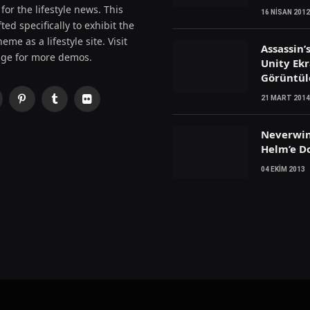
for the lifestyle news. This
16 NISAN 2012
ted specifically to exhibit the
eme as a lifestyle site. Visit
Assassin’
ge for more demos.
Unity Ek
Görüntül
21 MART 2014
Pinterest
Tumblr
Flickr
witter)
Neverwin
Helm’e D
04 EKIM 2013