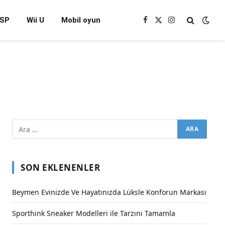
SP
Wii U
Mobil oyun
Facebook
X
Instagram
(Twitter)
SON EKLENENLER
Beymen Evinizde Ve Hayatınızda Lüksle Konforun Markası
Sporthink Sneaker Modelleri ile Tarzını Tamamla