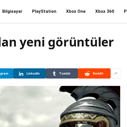
Bilgisayar
PlayStation
Xbox One
Xbox 360
P
dan yeni görüntüler
egram
LinkedIn
Tumblr
Reddit