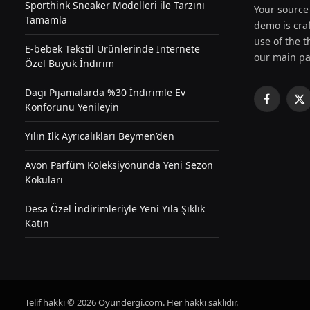
Sporthink Sneaker Modelleri ile Tarzını
Your source 
Tamamla
demo is craf
use of the th
E-bebek Tekstil Ürünlerinde İnternete
our main pa
Özel Büyük İndirim
Dagi Pijamalarda %30 İndirimle Ev
Facebook
X
Konforunu Yenileyin
(T
Yılın İlk Ayrıcalıkları Beymen’den
Avon Parfüm Koleksiyonunda Yeni Sezon
Kokuları
Desa Özel İndirimleriyle Yeni Yıla Şıklık
Katın
Telif hakkı © 2026 Oyundergi.com. Her hakkı saklıdır.