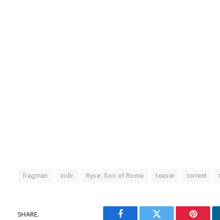
fragman
indir
Ryse: Son of Rome
teaser
torrent
SHARE.