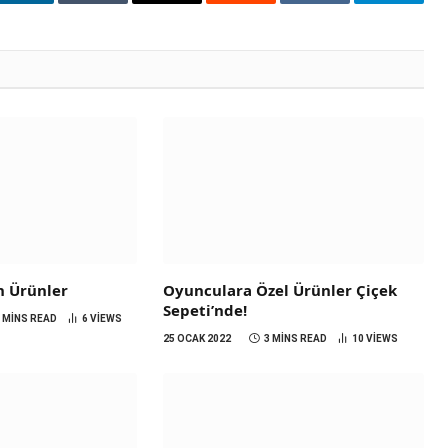
t
LinkedIn
Tumblr
Email
Reddit
VKontakte
Telegra
n Ürünler
Oyunculara Özel Ürünler Çiçek
Sepeti’nde!
3 MINS READ
6
VIEWS
25 OCAK 2022
3 MINS READ
10
VIEWS