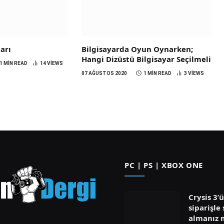
arı
Bilgisayarda Oyun Oynarken;
Hangi Dizüstü Bilgisayar Seçilmeli
1 MIN READ
14
VIEWS
07 AĞUSTOS 2020
1 MIN READ
3
VIEWS
PC | PS | XBOX ONE
Crysis 3’
siparişle 
almanız