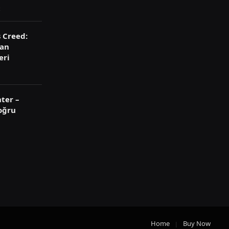
s Creed:
ran
eri
ter –
oğru
Home
Buy Now