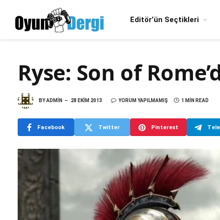
Editör’ün Seçtikleri
Ryse: Son of Rome’
BY
ADMIN
28 EKIM 2013
YORUM YAPILMAMIŞ
1 MIN READ
Facebook
Twitter
Pinterest
Tel