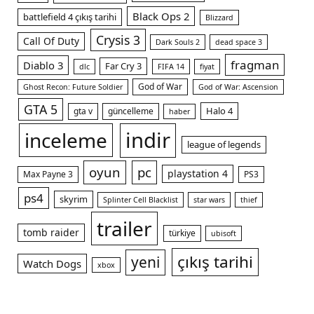
Black Ops 2
battlefield 4 çıkış tarihi
Blizzard
Crysis 3
Call Of Duty
Dark Souls 2
dead space 3
fragman
Diablo 3
Far Cry 3
dlc
FIFA 14
fiyat
God of War
Ghost Recon: Future Soldier
God of War: Ascension
GTA 5
Halo 4
gta v
güncelleme
haber
indir
inceleme
league of legends
oyun
pc
playstation 4
Max Payne 3
PS3
ps4
skyrim
Splinter Cell Blacklist
star wars
thief
trailer
tomb raider
türkiye
ubisoft
çıkış tarihi
yeni
Watch Dogs
xbox