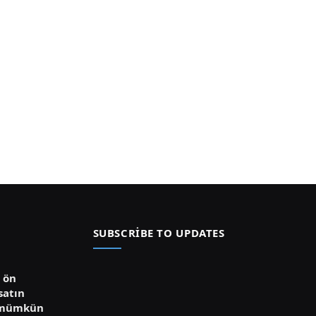
SUBSCRIBE TO UPDATES
ü ön
satın
 mümkün