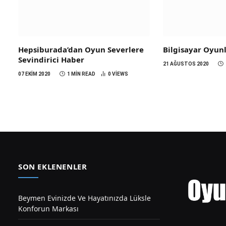
Hepsiburada’dan Oyun Severlere
Bilgisayar Oyunl
Sevindirici Haber
21 AĞUSTOS 2020
07 EKIM 2020
1 MIN READ
0
VIEWS
SON EKLENENLER
Beymen Evinizde Ve Hayatınızda Lüksle
Konforun Markası