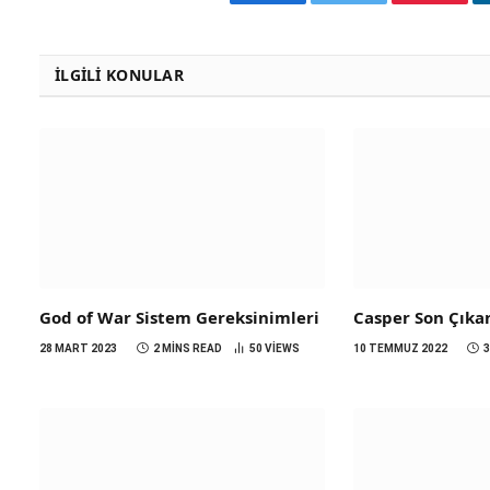
Facebook
Twitter
Pinteres
İLGILI KONULAR
God of War Sistem Gereksinimleri
Casper Son Çıka
28 MART 2023
2 MINS READ
50
VIEWS
10 TEMMUZ 2022