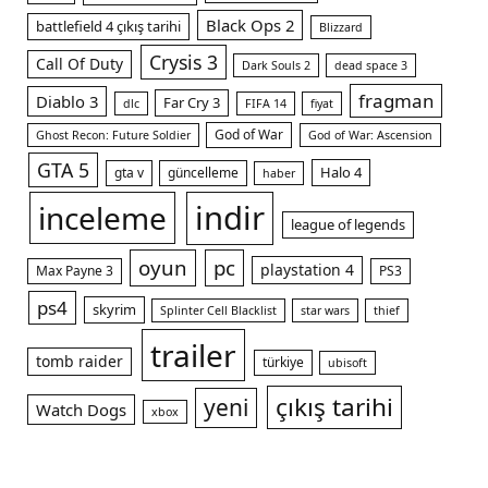
Black Ops 2
battlefield 4 çıkış tarihi
Blizzard
Crysis 3
Call Of Duty
Dark Souls 2
dead space 3
fragman
Diablo 3
Far Cry 3
dlc
FIFA 14
fiyat
God of War
Ghost Recon: Future Soldier
God of War: Ascension
GTA 5
Halo 4
gta v
güncelleme
haber
indir
inceleme
league of legends
oyun
pc
playstation 4
Max Payne 3
PS3
ps4
skyrim
Splinter Cell Blacklist
star wars
thief
trailer
tomb raider
türkiye
ubisoft
çıkış tarihi
yeni
Watch Dogs
xbox