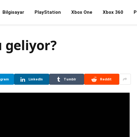
Bilgisayar
PlayStation
Xbox One
Xbox 360
P
 geliyor?
egram
LinkedIn
Tumblr
Reddit