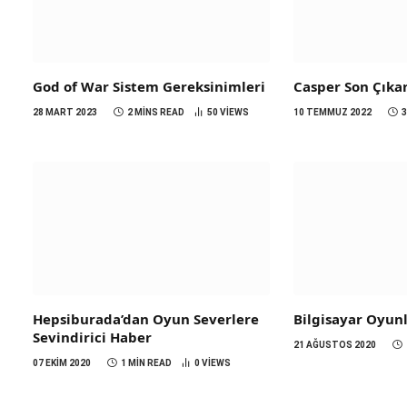
God of War Sistem Gereksinimleri
Casper Son Çıka
28 MART 2023
2 MINS READ
50
VIEWS
10 TEMMUZ 2022
Hepsiburada’dan Oyun Severlere
Bilgisayar Oyunl
Sevindirici Haber
21 AĞUSTOS 2020
07 EKIM 2020
1 MIN READ
0
VIEWS