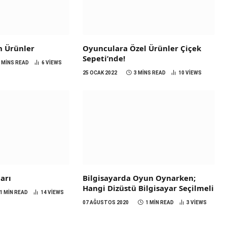
n Ürünler
Oyunculara Özel Ürünler Çiçek
Sepeti’nde!
3 MINS READ
6
VIEWS
25 OCAK 2022
3 MINS READ
10
VIEWS
arı
Bilgisayarda Oyun Oynarken;
Hangi Dizüstü Bilgisayar Seçilmeli
1 MIN READ
14
VIEWS
07 AĞUSTOS 2020
1 MIN READ
3
VIEWS