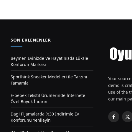
SON EKLENENLER
Beymen Evinizde Ve Hayatınızda Lüksle
Konforun Markası
Sporthink Sneaker Modelleri ile Tarzını
Your source 
Tamamla
demo is craf
use of the th
E-bebek Tekstil Ürünlerinde İnternete
our main pa
Özel Büyük İndirim
Dagi Pijamalarda %30 İndirimle Ev
Facebook
X
Konforunu Yenileyin
(T