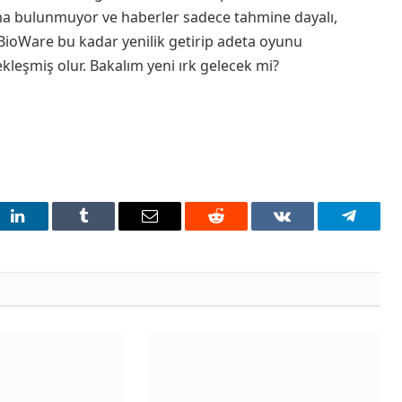
lama bulunmuyor ve haberler sadece tahmine dayalı,
 BioWare bu kadar yenilik getirip adeta oyunu
kleşmiş olur. Bakalım yeni ırk gelecek mi?
t
LinkedIn
Tumblr
Email
Reddit
VKontakte
Telegra