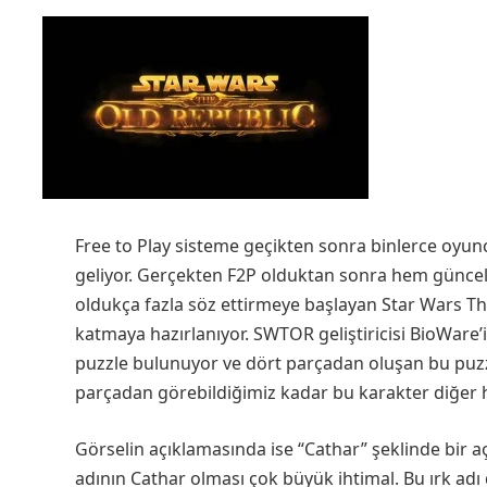
Free to Play sisteme geçikten sonra binlerce oyu
geliyor. Gerçekten F2P olduktan sonra hem günce
oldukça fazla söz ettirmeye başlayan Star Wars The 
katmaya hazırlanıyor. SWTOR geliştiricisi BioWare
puzzle bulunuyor ve dört parçadan oluşan bu puzzl
parçadan görebildiğimiz kadar bu karakter diğer h
Görselin açıklamasında ise “Cathar” şeklinde bir a
adının Cathar olması çok büyük ihtimal. Bu ırk adı