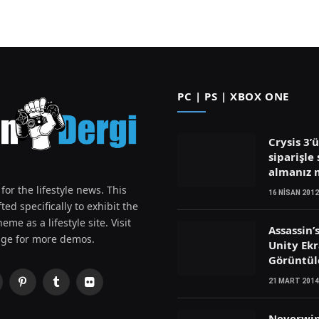
PC | PS | XBOX ONE
Crysis 3’
siparişle 
almanız
for the lifestyle news. This
16 NISAN 2012
ted specifically to exhibit the
eme as a lifestyle site. Visit
Assassin’
ge for more demos.
Unity Ek
Görüntül
21 MART 2014
Pinterest
Tumblr
Flickr
witter)
Neverwin