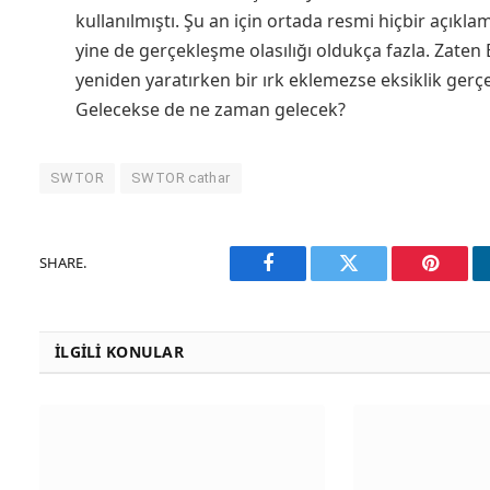
kullanılmıştı. Şu an için ortada resmi hiçbir açık
yine de gerçekleşme olasılığı oldukça fazla. Zaten
yeniden yaratırken bir ırk eklemezse eksiklik gerçe
Gelecekse de ne zaman gelecek?
SWTOR
SWTOR cathar
SHARE.
Facebook
Twitter
Pinteres
İLGILI KONULAR