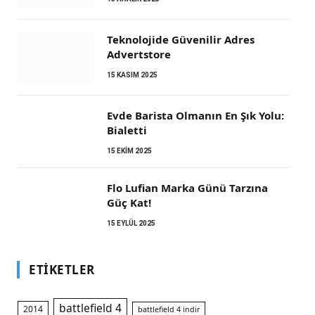
Teknolojide Güvenilir Adres
Advertstore
15 KASIM 2025
Evde Barista Olmanın En Şık Yolu:
Bialetti
15 EKIM 2025
m
Flo Lufian Marka Günü Tarzına
Güç Kat!
15 EYLÜL 2025
ETIKETLER
battlefield 4
2014
battlefield 4 indir