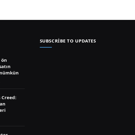
SUBSCRIBE TO UPDATES
ü ön
satın
 mümkün
s Creed:
ran
eri
ter –