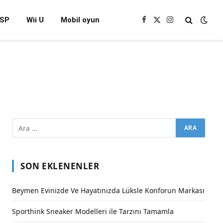
SP
Wii U
Mobil oyun
Facebook
X
Instagram
(Twitter)
SON EKLENENLER
Beymen Evinizde Ve Hayatınızda Lüksle Konforun Markası
Sporthink Sneaker Modelleri ile Tarzını Tamamla