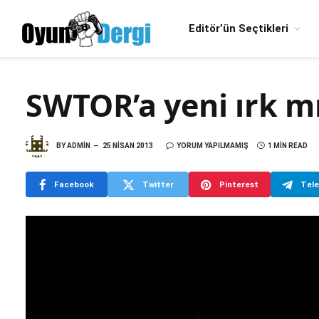
Editör’ün Seçtikleri
SWTOR’a yeni ırk mı
BY
ADMIN
25 NISAN 2013
YORUM YAPILMAMIŞ
1 MIN READ
Facebook
Twitter
Pinterest
Tel