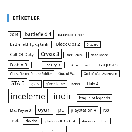
ETIKETLER
battlefield 4
2014
battlefield 4 indir
Black Ops 2
battlefield 4 çıkış tarihi
Blizzard
Crysis 3
Call Of Duty
Dark Souls 2
dead space 3
fragman
Diablo 3
Far Cry 3
dlc
FIFA 14
fiyat
God of War
Ghost Recon: Future Soldier
God of War: Ascension
GTA 5
Halo 4
gta v
güncelleme
haber
indir
inceleme
league of legends
oyun
pc
playstation 4
Max Payne 3
PS3
ps4
skyrim
Splinter Cell Blacklist
star wars
thief