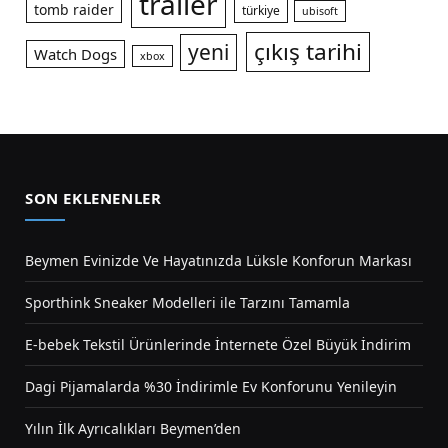
trailer
tomb raider
türkiye
ubisoft
çıkış tarihi
yeni
Watch Dogs
xbox
SON EKLENENLER
Beymen Evinizde Ve Hayatınızda Lüksle Konforun Markası
Sporthink Sneaker Modelleri ile Tarzını Tamamla
E-bebek Tekstil Ürünlerinde İnternete Özel Büyük İndirim
Dagi Pijamalarda %30 İndirimle Ev Konforunu Yenileyin
Yılın İlk Ayrıcalıkları Beymen’den