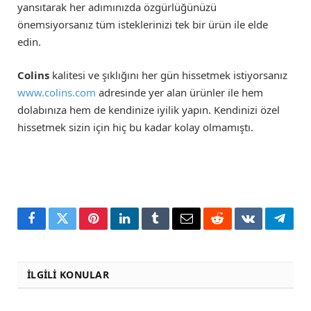
yansıtarak her adımınızda özgürlüğünüzü
önemsiyorsanız tüm isteklerinizi tek bir ürün ile elde
edin.
Colins
kalitesi ve şıklığını her gün hissetmek istiyorsanız
www.colins.com
adresinde yer alan ürünler ile hem
dolabınıza hem de kendinize iyilik yapın. Kendinizi özel
hissetmek sizin için hiç bu kadar kolay olmamıştı.
Facebook
Twitter
Pinterest
LinkedIn
Tumblr
Email
Reddit
VKontakte
Teleg
İLGILI KONULAR