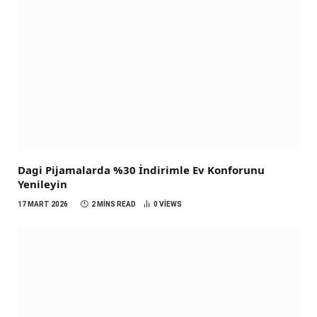
Dagi Pijamalarda %30 İndirimle Ev Konforunu
Yenileyin
17 MART 2026
2 MINS READ
0
VIEWS