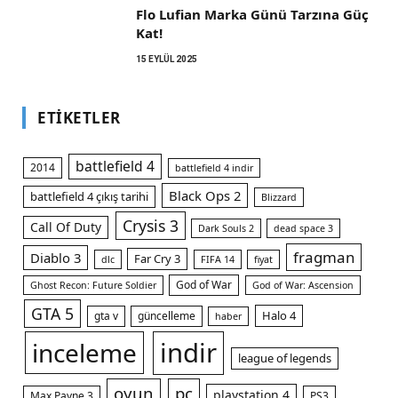
Flo Lufian Marka Günü Tarzına Güç
Kat!
15 EYLÜL 2025
ETIKETLER
battlefield 4
2014
battlefield 4 indir
Black Ops 2
battlefield 4 çıkış tarihi
Blizzard
Crysis 3
Call Of Duty
Dark Souls 2
dead space 3
fragman
Diablo 3
Far Cry 3
dlc
FIFA 14
fiyat
God of War
Ghost Recon: Future Soldier
God of War: Ascension
GTA 5
Halo 4
gta v
güncelleme
haber
indir
inceleme
league of legends
oyun
pc
playstation 4
Max Payne 3
PS3