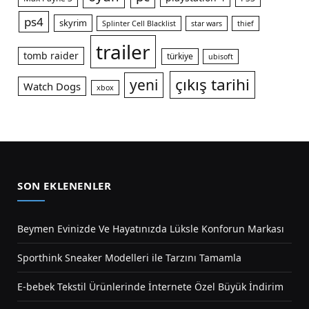
ps4
skyrim
Splinter Cell Blacklist
star wars
thief
trailer
tomb raider
türkiye
ubisoft
çıkış tarihi
yeni
Watch Dogs
xbox
SON EKLENENLER
Beymen Evinizde Ve Hayatınızda Lüksle Konforun Markası
Sporthink Sneaker Modelleri ile Tarzını Tamamla
E-bebek Tekstil Ürünlerinde İnternete Özel Büyük İndirim