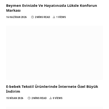
Beymen Evinizde Ve Hayatınızda Lüksle Konforun
Markası
16 HAZIRAN 2026
2 MINS READ
1
VIEWS
E-bebek Tekstil Ürünlerinde İnternete Özel Büyük
İndirim
15 NISAN 2026
2 MINS READ
0
VIEWS