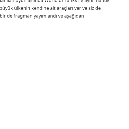
nanılan oyun aslında World of Tanks ile aynı mantık
büyük ülkenin kendine ait araçları var ve siz de
a bir de fragman yayımlandı ve aşağıdan