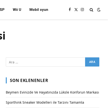
SP
Wii U
Mobil oyun
Facebook
X
Instagram
(Twitter)
i
SON EKLENENLER
Beymen Evinizde Ve Hayatınızda Lüksle Konforun Markası
Sporthink Sneaker Modelleri ile Tarzını Tamamla