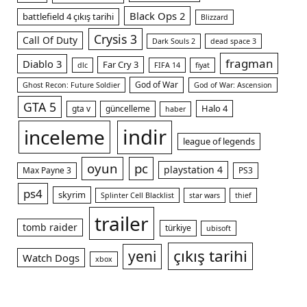
Black Ops 2
battlefield 4 çıkış tarihi
Blizzard
Crysis 3
Call Of Duty
Dark Souls 2
dead space 3
fragman
Diablo 3
Far Cry 3
dlc
FIFA 14
fiyat
God of War
Ghost Recon: Future Soldier
God of War: Ascension
m
GTA 5
Halo 4
gta v
güncelleme
haber
indir
inceleme
league of legends
oyun
pc
playstation 4
Max Payne 3
PS3
ps4
skyrim
Splinter Cell Blacklist
star wars
thief
trailer
tomb raider
türkiye
ubisoft
çıkış tarihi
yeni
Watch Dogs
xbox