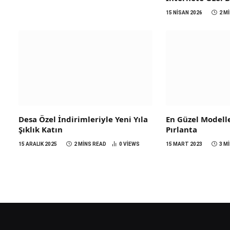
15 NISAN 2026
2 M
Desa Özel İndirimleriyle Yeni Yıla
En Güzel Modeller
Şıklık Katın
Pırlanta
15 ARALIK 2025
2 MINS READ
0
VIEWS
15 MART 2023
3 M